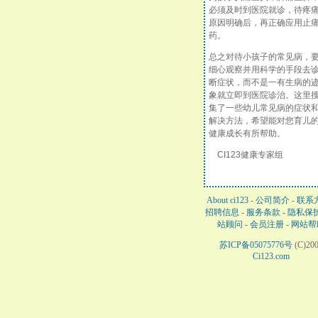
必须及时到医院就诊，待疼
原因明确后，再正确应用止
药。
总之对待小孩子的常见病，
细心观察并用科学的手段去
断症状，而不是一有生病的
象就立即到医院诊治。这里
集了一些幼儿常见病的症状
解决方法，希望能对您育儿
健康成长有所帮助。
CI123健康专家组
About ci123
-
公司简介
-
联系
招聘信息
-
服务条款
-
隐私保
站顾问
-
会员注册
-
网站帮
苏ICP备05075776号
(C)20
Ci123.com