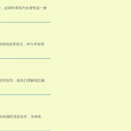
史，起病时表现为全身性或一侧
特殊的痉挛形式，90％伴有明
定特征性，能自行缓解或抗癫
见的有轴性强直发作、失神发