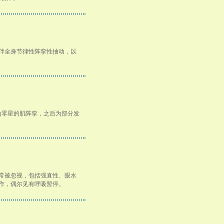
神伴全身节律性阵挛性抽动，以
为零星的肌阵挛，之后为部分发
常被忽视，包括强直性、眼水
作，偶尔见有呼吸暂停。