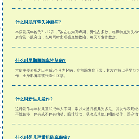
。
，
床
是
什么叫肌阵挛失神癫痫?
肠
本病发病年龄为2～12岁，7岁左右为高峰期，男性占多数。临床特点为失
菌
肩背及下肢突出，也可同时出现强直性收缩，每天可发作数次。
引
的
毒
。
什么叫早期肌阵挛性脑病?
本病主要表现为出生后3个月内起病，病前脑发育正常，其发作特点是早期
种
作、全身肌阵挛或强直性痉挛。
的
痉
性
诉
痛
什么叫新生儿发作?
很
这种发作与年长儿童和成年人不同，常以未足月婴儿为多见。其发作表现经
发
平性偏移、伴有或不伴有抽动、眼球眨动、吸吮或其他口咽部动作、游泳动
使
因
见
的
什么叫婴儿严重肌阵挛癫痫?
，