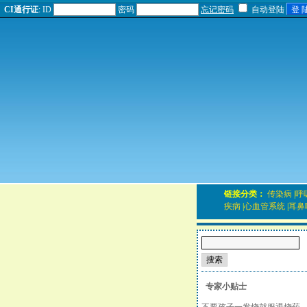
CI通行证
:
ID
密码
忘记密码
自动登陆
链接分类：
传染病
|
呼
疾病
|
心血管系统
|
耳鼻
专家小贴士