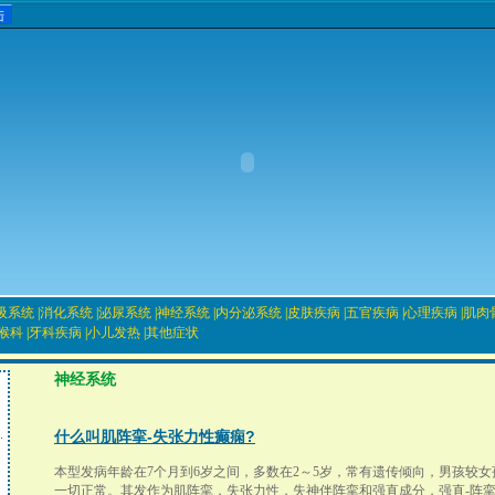
吸系统
|
消化系统
|
泌尿系统
|
神经系统
|
内分泌系统
|
皮肤疾病
|
五官疾病
|
心理疾病
|
肌肉
喉科
|
牙科疾病
|
小儿发热
|
其他症状
神经系统
什么叫肌阵挛-失张力性癫痫?
本型发病年龄在7个月到6岁之间，多数在2～5岁，常有遗传倾向，男孩较女
一切正常。其发作为肌阵挛，失张力性，失神伴阵挛和强直成分，强直-阵