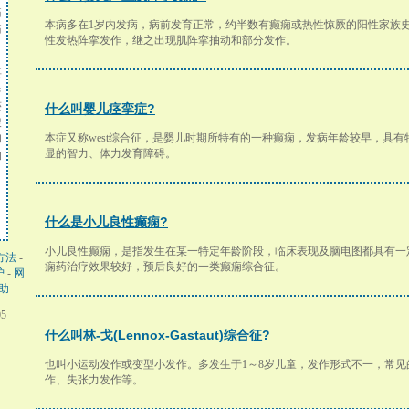
痛
本病多在1岁内发病，病前发育正常，约半数有癫痫或热性惊厥的阳性家族
痛
性发热阵挛发作，继之出现肌阵挛抽动和部分发作。
要
诊
迹
什么叫婴儿痉挛症?
搜
本症又称west综合征，是婴儿时期所特有的一种癫痫，发病年龄较早，具有
和
显的智力、体力发育障碍。
的
什么是小儿良性癫痫?
小儿良性癫痫，是指发生在某一特定年龄阶段，临床表现及脑电图都具有一
方法
-
痫药治疗效果较好，预后良好的一类癫痫综合征。
护
-
网
助
05
什么叫林-戈(Lennox-Gastaut)综合征?
也叫小运动发作或变型小发作。多发生于1～8岁儿童，发作形式不一，常
作、失张力发作等。