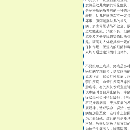
不要孩子一发烧就服退烧药
发热是幼儿患病的常见症状
是多种疾病所共有的一种临
表现。幼儿轻微腹泻不一定
坏事。腹泻是婴幼儿的常见
病，多由胃肠功能不健全、
道功能紊乱、消化不良、细
感染及内分泌障碍等原因所
起。腹泻对人体也具有一定
保护作用，肠道内的细菌和
素均可通过腹泻而排出体外
不要乱服止痛药。疼痛是多
疾病的早期信号，诱发疼痛
原因很多，如炎症性疾病，
挛性疾病，血管性疾病及恶
肿瘤等。有的家长发现宝宝
说疼痛时盲目用止痛药，疼
症状虽可暂时得到缓解，但
容易掩盖病情，干扰疾病的
展规律，造成误诊、误治，
病情加剧恶化，在临床上曾
为此而致残、致死的病例屡
不鲜。故奉劝家长切莫盲目
为孩子头痛医头，脚痛医脚