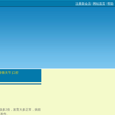
注册新会员
|
网站首页
|
帮助
骨骼关节
|
口腔
孩多2倍，发育大多正常，病前
挛发作。