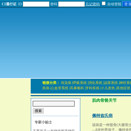
CI通行证
:
ID
密码
忘记密码
自动登陆
链接分类：
传染病
|
呼吸系统
|
消化系统
|
泌尿系统
|
神经系
疾病
|
心血管系统
|
耳鼻喉科
|
牙科疾病
|
小儿发热
|
其他症状
肌肉骨骼关节
佩特兹氏病
专家小贴士
该病是一种股骨(大腿骨
—8岁的男孩子。佩特兹