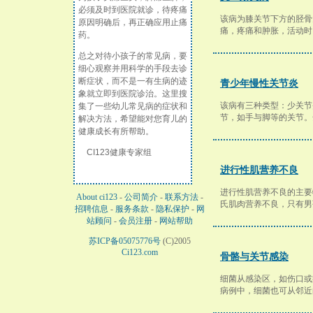
必须及时到医院就诊，待疼痛
该病为膝关节下方的胫骨
原因明确后，再正确应用止痛
痛，疼痛和肿胀，活动时
药。
总之对待小孩子的常见病，要
细心观察并用科学的手段去诊
断症状，而不是一有生病的迹
青少年慢性关节炎
象就立即到医院诊治。这里搜
该病有三种类型：少关节
集了一些幼儿常见病的症状和
节，如手与脚等的关节。
解决方法，希望能对您育儿的
健康成长有所帮助。
CI123健康专家组
进行性肌营养不良
进行性肌营养不良的主要
About ci123
-
公司简介
-
联系方法
-
氏肌肉营养不良，只有男
招聘信息
-
服务条款
-
隐私保护
-
网
站顾问
-
会员注册
-
网站帮助
苏ICP备05075776号
(C)2005
Ci123.com
骨骼与关节感染
细菌从感染区，如伤口或
病例中，细菌也可从邻近