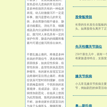
不要孩子一发烧就服退烧药。
发热是幼儿患病的常见症状，
是多种疾病所共有的一种临床
表现。幼儿轻微腹泻不一定是
股骨骺滑脱
坏事。腹泻是婴幼儿的常见
病，多由胃肠功能不健全、肠
长骨的生长发生在骺板的
道功能紊乱、消化不良、细菌
头。如果股骨头离开了正
感染及内分泌障碍等原因所引
起。腹泻对人体也具有一定的
保护作用，肠道内的细菌和毒
素均可通过腹泻而排出体外。
先天性髋关节脱位
250个新生儿中，就有
不要乱服止痛药。疼痛是多种
有家族遗传特点，女孩发
疾病的早期信号，诱发疼痛的
原因很多，如炎症性疾病，痉
挛性疾病，血管性疾病及恶性
肿瘤等。有的家长发现宝宝诉
说疼痛时盲目用止痛药，疼痛
膝关节疾病
症状虽可暂时得到缓解，但很
小儿常见膝关节疾病主要
容易掩盖病情，干扰疾病的发
节，例如剧烈的体育活动
展规律，造成误诊、误治，使
病情加剧恶化，在临床上曾因
为此而致残、致死的病例屡见
不鲜。故奉劝家长切莫盲目的
奥—斯氏病
为孩子头痛医头，脚痛医脚，