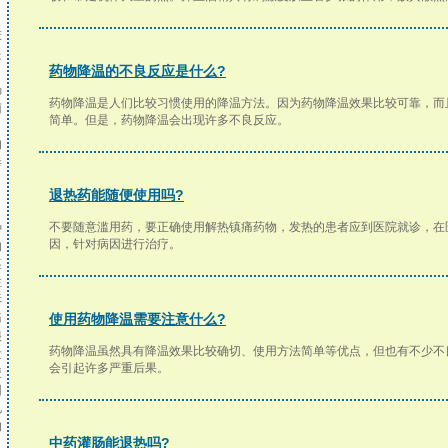
。
，
床
是
药物降温的不良反应是什么?
肠
药物降温是人们比较习惯使用的降温方法。因为药物降温效果比较可靠，而
菌
简单。但是，药物降温会出现许多不良反应。
引
的
毒
。
退热药能随便使用吗?
不要随意滥用药，要正确使用解热镇痛药物，发热的患者应到医院就诊，在
种
因，针对病因进行治疗。
的
痉
性
诉
痛
使用药物降温需要注意什么?
很
药物降温虽然具有降温效果比较确切、使用方法简单等优点，但也有不少不
发
会引起许多严重后果。
使
因
见
的
中药灌肠能退热吗?
，