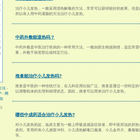
痛
治疗小儿发热，一般采用清热解毒的方法，常常可以获得较好的效果。但是
痛
所以有人用中药灌肠的方法治疗小儿发热。
要
诊
迹
中药外敷能退热吗？
搜
中药外敷是中医治疗疾病的一种常用方法。一般由医生根据病情，选定所需
和
膏，外敷于病变部位或特定穴位。
的
推拿能治疗小儿发热吗?
推拿是中医的一种传统疗法，在儿科应用比较广泛。推拿是通过一些特定的
方法
-
以调整机体的生理和病理状态。因此，推拿可以用来治疗小儿发热。
护
-
网
助
05
哪些中成药适合治疗小儿发热?
对小儿发热初起，临床主要为一般上呼吸道感染症状者，即中医所说的邪热
表剂。常用药有小儿感冒冲剂、小儿清热解毒口服液、小儿金丹片、桑菊银
等。