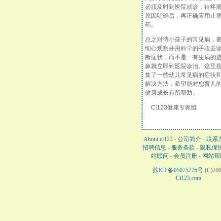
必须及时到医院就诊，待疼
原因明确后，再正确应用止
药。
总之对待小孩子的常见病，
细心观察并用科学的手段去
断症状，而不是一有生病的
象就立即到医院诊治。这里
集了一些幼儿常见病的症状
解决方法，希望能对您育儿
健康成长有所帮助。
CI123健康专家组
About ci123
-
公司简介
-
联系
招聘信息
-
服务条款
-
隐私保
站顾问
-
会员注册
-
网站帮
苏ICP备05075776号
(C)20
Ci123.com