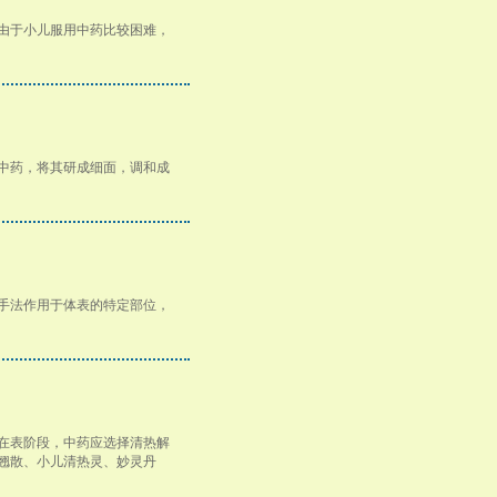
由于小儿服用中药比较困难，
中药，将其研成细面，调和成
手法作用于体表的特定部位，
在表阶段，中药应选择清热解
翘散、小儿清热灵、妙灵丹