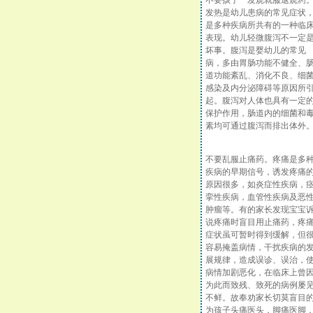
不要孩子一发烧就服退烧药
发热是幼儿患病的常见症状
是多种疾病所共有的一种临
表现。幼儿轻微腹泻不一定
坏事。腹泻是婴幼儿的常见
病，多由胃肠功能不健全、
道功能紊乱、消化不良、细
感染及内分泌障碍等原因所
起。腹泻对人体也具有一定
保护作用，肠道内的细菌和
素均可通过腹泻而排出体外
不要乱服止痛药。疼痛是多
疾病的早期信号，诱发疼痛
原因很多，如炎症性疾病，
挛性疾病，血管性疾病及恶
肿瘤等。有的家长发现宝宝
说疼痛时盲目用止痛药，疼
症状虽可暂时得到缓解，但
容易掩盖病情，干扰疾病的
展规律，造成误诊、误治，
病情加剧恶化，在临床上曾
为此而致残、致死的病例屡
不鲜。故奉劝家长切莫盲目
为孩子头痛医头，脚痛医脚