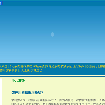
吸系统
|
消化系统
|
泌尿系统
|
神经系统
|
内分泌系统
|
皮肤疾病
|
五官疾病
|
心理疾病
|
肌肉
喉科
|
牙科疾病
|
小儿发热
|
其他症状
小儿发热
怎样用酒精擦浴降温?
酒精擦浴为一种简易有效的降温方法。因为酒精是一种挥发性的液体，酒精
收和带走机体大量的热。并且酒精具有刺激皮肤血管扩张的作用，故其散热