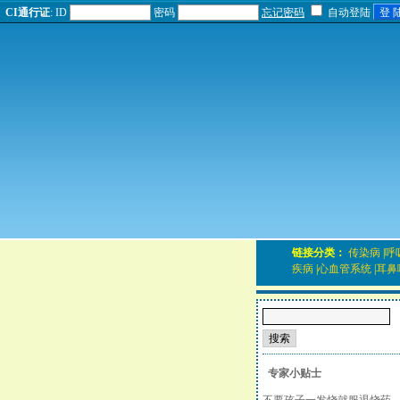
CI通行证
:
ID
密码
忘记密码
自动登陆
链接分类：
传染病
|
呼
疾病
|
心血管系统
|
耳鼻
专家小贴士