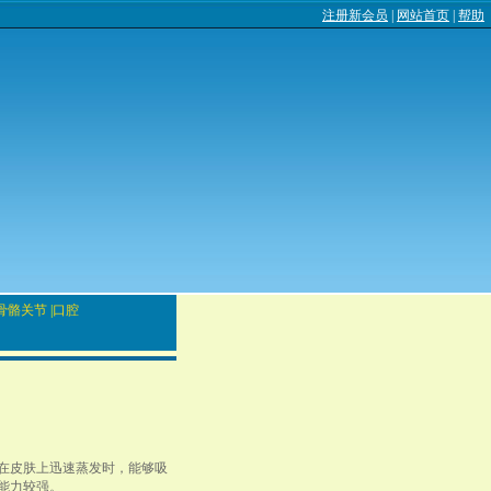
注册新会员
|
网站首页
|
帮助
骨骼关节
|
口腔
在皮肤上迅速蒸发时，能够吸
能力较强。