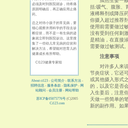
虽然生姜一般食
必须及时到医院就诊，待疼痛
括:嗳气、腹胀
原因明确后，再正确应用止痛
液稀释剂或降压
药。
你摄入超过推荐
总之对待小孩子的常见病，要
使用前需要做过敏
细心观察并用科学的手段去诊
没有受到任何刺
断症状，而不是一有生病的迹
象就立即到医院诊治。这里搜
是精油，在直接
集了一些幼儿常见病的症状和
需要做过敏测试
解决方法，希望能对您育儿的
健康成长有所帮助。
注意事项
CI123健康专家组
对许多人来说，
节炎症状，它还
或其他摄入形式
About ci123
-
公司简介
-
联系方法
-
招聘信息
-
服务条款
-
隐私保护
-
网
的，以及它是否
站顾问
-
会员注册
-
网站帮助
入生姜后，注意
苏ICP备05075776号
(C)2005
天做一些简单的
Ci123.com
新的副作用。如