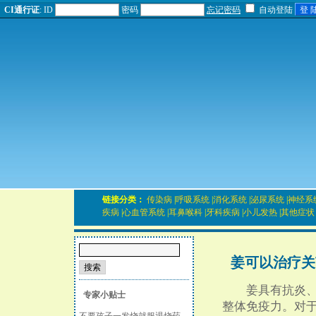
CI通行证
:
ID
密码
忘记密码
自动登陆
链接分类：
传染病
|
呼吸系统
|
消化系统
|
泌尿系统
|
神经系
疾病
|
心血管系统
|
耳鼻喉科
|
牙科疾病
|
小儿发热
|
其他症状
姜可以治疗关
姜具有抗炎、抗
专家小贴士
整体免疫力。对