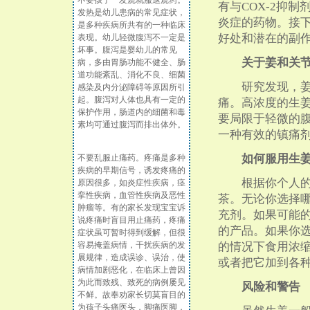
不要孩子一发烧就服退烧药。
有与COX-2抑
发热是幼儿患病的常见症状，
炎症的药物。接
是多种疾病所共有的一种临床
好处和潜在的副
表现。幼儿轻微腹泻不一定是
坏事。腹泻是婴幼儿的常见
关于姜和关
病，多由胃肠功能不健全、肠
道功能紊乱、消化不良、细菌
研究发现，姜和
感染及内分泌障碍等原因所引
起。腹泻对人体也具有一定的
痛。高浓度的生
保护作用，肠道内的细菌和毒
要局限于轻微的腹
素均可通过腹泻而排出体外。
一种有效的镇痛
如何服用生
不要乱服止痛药。疼痛是多种
疾病的早期信号，诱发疼痛的
根据你个人的需
原因很多，如炎症性疾病，痉
挛性疾病，血管性疾病及恶性
茶。无论你选择
肿瘤等。有的家长发现宝宝诉
充剂。如果可能
说疼痛时盲目用止痛药，疼痛
的产品。如果你
症状虽可暂时得到缓解，但很
容易掩盖病情，干扰疾病的发
的情况下食用浓
展规律，造成误诊、误治，使
或者把它加到各
病情加剧恶化，在临床上曾因
为此而致残、致死的病例屡见
风险和警告
不鲜。故奉劝家长切莫盲目的
为孩子头痛医头，脚痛医脚，