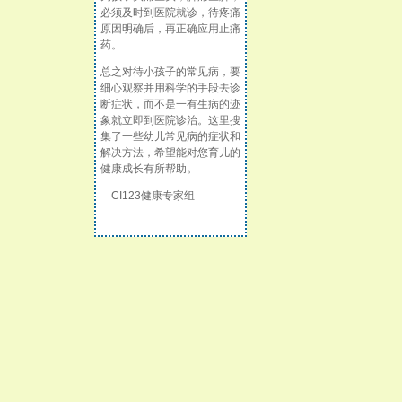
必须及时到医院就诊，待疼痛
原因明确后，再正确应用止痛
药。
总之对待小孩子的常见病，要
细心观察并用科学的手段去诊
断症状，而不是一有生病的迹
象就立即到医院诊治。这里搜
集了一些幼儿常见病的症状和
解决方法，希望能对您育儿的
健康成长有所帮助。
CI123健康专家组