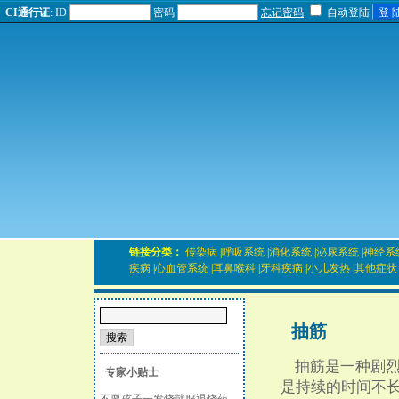
CI通行证
:
ID
密码
忘记密码
自动登陆
链接分类：
传染病
|
呼吸系统
|
消化系统
|
泌尿系统
|
神经系
疾病
|
心血管系统
|
耳鼻喉科
|
牙科疾病
|
小儿发热
|
其他症状
抽筋
抽筋是一种剧烈
专家小贴士
是持续的时间不