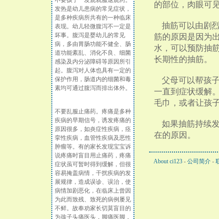
不要孩子一发烧就服退烧药。
的部位，肉眼可
发热是幼儿患病的常见症状，
是多种疾病所共有的一种临床
抽筋可以由剧烈
表现。幼儿轻微腹泻不一定是
坏事。腹泻是婴幼儿的常见
筋的原因是因为
病，多由胃肠功能不健全、肠
水，可以预防抽
道功能紊乱、消化不良、细菌
长期性的抽筋
感染及内分泌障碍等原因所引
起。腹泻对人体也具有一定的
保护作用，肠道内的细菌和毒
父母可以帮孩子
素均可通过腹泻而排出体外。
一直到症状缓解
毛巾，或者让孩
不要乱服止痛药。疼痛是多种
疾病的早期信号，诱发疼痛的
如果抽筋持续发
原因很多，如炎症性疾病，痉
在的原因。
挛性疾病，血管性疾病及恶性
肿瘤等。有的家长发现宝宝诉
说疼痛时盲目用止痛药，疼痛
About ci123
-
公司简介
-
症状虽可暂时得到缓解，但很
容易掩盖病情，干扰疾病的发
展规律，造成误诊、误治，使
病情加剧恶化，在临床上曾因
为此而致残、致死的病例屡见
不鲜。故奉劝家长切莫盲目的
为孩子头痛医头，脚痛医脚，