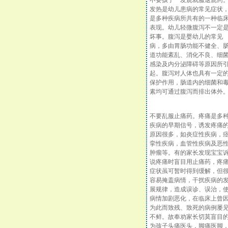
不要孩子一发烧就服退烧药
发热是幼儿患病的常见症状
是多种疾病所共有的一种临
表现。幼儿轻微腹泻不一定
坏事。腹泻是婴幼儿的常见
病，多由胃肠功能不健全、
道功能紊乱、消化不良、细
感染及内分泌障碍等原因所
起。腹泻对人体也具有一定
保护作用，肠道内的细菌和
素均可通过腹泻而排出体外
不要乱服止痛药。疼痛是多
疾病的早期信号，诱发疼痛
原因很多，如炎症性疾病，
挛性疾病，血管性疾病及恶
肿瘤等。有的家长发现宝宝
说疼痛时盲目用止痛药，疼
症状虽可暂时得到缓解，但
容易掩盖病情，干扰疾病的
展规律，造成误诊、误治，
病情加剧恶化，在临床上曾
为此而致残、致死的病例屡
不鲜。故奉劝家长切莫盲目
为孩子头痛医头，脚痛医脚