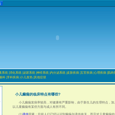
吸系统
|
消化系统
|
泌尿系统
|
神经系统
|
内分泌系统
|
皮肤疾病
|
五官疾病
|
心理疾病
|
肌肉
喉科
|
牙科疾病
|
小儿发热
|
其他症状
小儿癫痫的临床特点有哪些?
小儿癫痫发病率较高，对健康有严重影响，由于新生儿的生理特点，加
以儿童癫痫有某些方面与成人有所不同。
(1)
遗传
因素：目前人们已经认识到癫痫与遗传有关，而且对儿童癫痫的