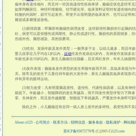
。
痫本身有遗传倾向，而且对一些其他遗传性疾病来讲，癫痫症状也是经常见
，
如苯丙酮尿症、神经纤维瘤病、结节硬化等。临床资料证明对有遗传倾向的
床
轻微的外因时，就可引起发作。即使不出现明显的临床发作，也可以证明有
是
棘波或多棘慢波放电。
肠
(2)获得因素：即脑部有癫痫性病理改变，这些获得性脑损伤引起脑的结
菌
灶，病变可以是弥慢性或局限性、静止性或进行性。脑损伤的原因很多，但
引
伤或外伤、脑部感染、高热惊厥等。
的
(3)性别、发病年龄及发作类型：一般男多于女，以幼儿最多，而且年龄
毒
婴儿痉挛症几乎均在1岁以内，
运动
性发作发病在6岁内，失神发作发病多在1
。
年龄也多在10岁以内。新生儿癫痫往往隐蔽，且呈局灶发作，年长儿抽搐明
(4)发作表现：癫痫各发作类型的发生率随年龄而不同，其临床表现与中
种
关。除常见的发生于儿童任何年龄的大发作外，新生儿癫痫其临床表现形式
的
伴有异常的眼球运动。
痉
性
(5)智力改变：凡有明显脑器质性、遗传性、代谢性病因者，以及有神经
诉
能低下。年龄越小，智能障碍的发生率越高，而不同发作类型伴智力下降者
痛
挛、失神发作，而且发作越频繁，智能低下率就越高，严重发作本身即可影
很
除此之外，小儿癫痫还有在同一病人身上发作的多样性、易变性和不良
发
使
因
About ci123
-
公司简介
-
联系方法
-
招聘信息
-
服务条款
-
隐私保护
-
网站顾
见
的
苏ICP备05075776号
(C)2005
Ci123.com
，