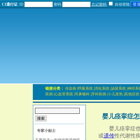
CI通行证
:
ID
密码
忘记密码
自动登陆
链接分类：
传染病
|
呼吸系统
|
消化系统
|
泌尿系统
|
神经系
疾病
|
心血管系统
|
耳鼻喉科
|
牙科疾病
|
小儿发热
|
其他症状
婴儿痉挛症怎
婴儿痉挛症也属
专家小贴士
或
遗传
性代谢性