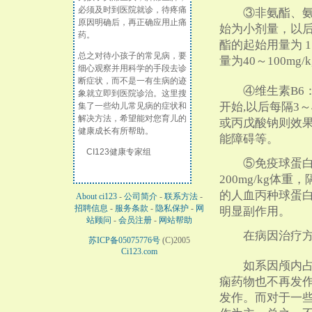
必须及时到医院就诊，待疼痛
③非氨酯、氨己
原因明确后，再正确应用止痛
始为小剂量，以
药。
酯的起始用量为 15
总之对待小孩子的常见病，要
量为40～100mg/
细心观察并用科学的手段去诊
断症状，而不是一有生病的迹
④维生素B6：以2
象就立即到医院诊治。这里搜
开始,以后每隔3
集了一些幼儿常见病的症状和
解决方法，希望能对您育儿的
或丙戊酸钠则效
健康成长有所帮助。
能障碍等。
CI123健康专家组
⑤免疫球蛋白：
200mg/kg体
的人血丙种球蛋白，每
About ci123
-
公司简介
-
联系方法
-
招聘信息
-
服务条款
-
隐私保护
-
网
明显副作用。
站顾问
-
会员注册
-
网站帮助
在病因治疗方
苏ICP备05075776号
(C)2005
Ci123.com
如系因颅内占位
痫药物也不再发
发作。而对于一