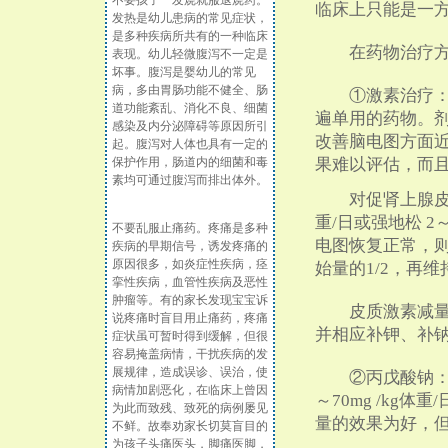
不要孩子一发烧就服退烧药。
临床上只能是一
发热是幼儿患病的常见症状，
是多种疾病所共有的一种临床
在药物治疗方
表现。幼儿轻微腹泻不一定是
坏事。腹泻是婴幼儿的常见
病，多由胃肠功能不健全、肠
①激素治疗：促
道功能紊乱、消化不良、细菌
遍单用的药物。剂
感染及内分泌障碍等原因所引
改善脑电图方面
起。腹泻对人体也具有一定的
保护作用，肠道内的细菌和毒
果难以评估，而
素均可通过腹泻而排出体外。
对促肾上腺皮质激素
重/日或强地松 2
不要乱服止痛药。疼痛是多种
电图恢复正常，则可
疾病的早期信号，诱发疼痛的
原因很多，如炎症性疾病，痉
始量的1/2，再
挛性疾病，血管性疾病及恶性
肿瘤等。有的家长发现宝宝诉
皮质激素减量时
说疼痛时盲目用止痛药，疼痛
并相应补钾、补
症状虽可暂时得到缓解，但很
容易掩盖病情，干扰疾病的发
展规律，造成误诊、误治，使
②丙戊酸钠：一般
病情加剧恶化，在临床上曾因
～70mg /kg体
为此而致残、致死的病例屡见
量的效果为好，
不鲜。故奉劝家长切莫盲目的
为孩子头痛医头，脚痛医脚，