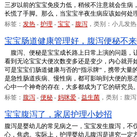
三岁以前的宝宝免疫力低，稍候不注意就会生病
长慌了手脚。那么，当宝宝半夜生病应该如何处
标签：
发热
-
护理
-
宝宝
-
腹泻
，类别：小儿发热
宝宝肠道健康管理好，腹泻便秘不来
腹泻、便秘是宝宝成长路上日常上演的问题，
看到无论宝宝大便次数变多还是变少，内心就开
可是宝宝们肠道健康与否的“指示牌”，携带大量
是急性肠道疾病、慢性病，都可影响到大便的形
心中一个神奇的存在，大多都成为了它的研究员
标签：
腹泻
-
便秘
-
妈咪爱
-
益生菌
，类别：腹泻
宝宝腹泻了，家居护理小妙招
腹泻是婴幼儿的常见病之一，宝宝发生腹泻，不
心，焦虑。实际上，护理婴幼儿腹泻是讲究一定