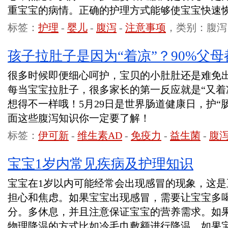
重宝宝的病情。正确的护理方式能够使宝宝快速
标签：
护理
-
婴儿
-
腹泻
-
注意事项
，类别：腹泻
孩子拉肚子是因为“着凉”？90%父
很多时候即便细心呵护，宝贝的小肚肚还是难免
每当宝宝拉肚子，很多家长的第一反应就是“又着
想得不一样哦！5月29日是世界肠道健康日，护“肠
面这些腹泻知识你一定要了解！
标签：
伊可新
-
维生素AD
-
免疫力
-
益生菌
-
腹
宝宝1岁内常见疾病及护理知识
宝宝在1岁以内可能经常会出现感冒的现象，这
担心和焦虑。如果宝宝出现感冒，需要让宝宝多
分。多休息，并且注意保证宝宝的营养需求。如
物理降温的方式比如冷毛巾敷额进行降温。如果