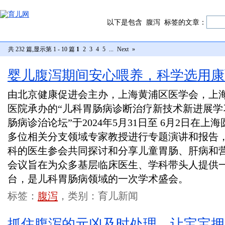
以下是包含
腹泻
标签的文章：
共 232 篇,显示第 1 - 10 篇
1
2
3
4
5
...
Next
»
婴儿腹泻期间安心喂养，科学选用康
由北京健康促进会主办，上海黄浦区医学会，上
医院承办的“儿科胃肠病诊断治疗新技术新进展学
肠病诊治论坛”于2024年5月31日至 6月2日在
多位相关分支领域专家教授进行专题演讲和报告
科的医生参会共同探讨和分享儿童胃肠、肝病和
会议旨在为众多基层临床医生、学科带头人提供
台，是儿科胃肠病领域的一次学术盛会。
标签：
腹泻
，类别：育儿新闻
抓住腹泻的元凶及时处理，让宝宝拥