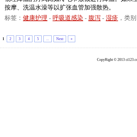
按摩、洗温水澡等以扩张血管加强散热。
标签：
健康护理
-
呼吸道感染
-
腹泻
-
湿疹
，类别
1
2
3
4
5
...
Next
»
CopyRight © 2013 ci1