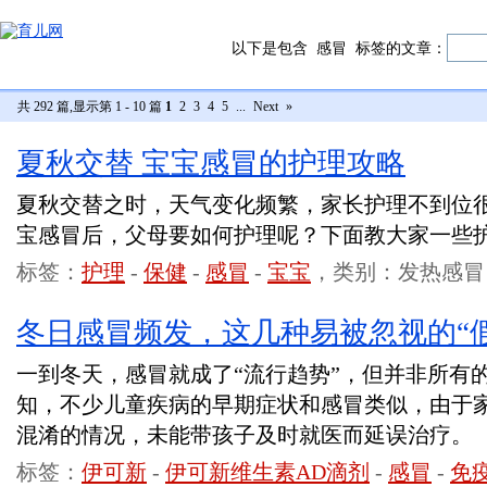
以下是包含
感冒
标签的文章：
共 292 篇,显示第 1 - 10 篇
1
2
3
4
5
...
Next
»
夏秋交替 宝宝感冒的护理攻略
夏秋交替之时，天气变化频繁，家长护理不到位
宝感冒后，父母要如何护理呢？下面教大家一些
标签：
护理
-
保健
-
感冒
-
宝宝
，类别：发热感冒
冬日感冒频发，这几种易被忽视的“
一到冬天，感冒就成了“流行趋势”，但并非所有的
知，不少儿童疾病的早期症状和感冒类似，由于
混淆的情况，未能带孩子及时就医而延误治疗。
标签：
伊可新
-
伊可新维生素AD滴剂
-
感冒
-
免