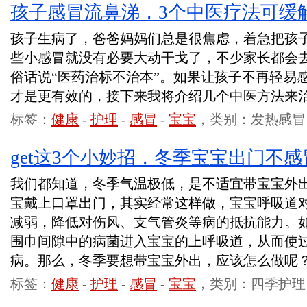
孩子感冒流鼻涕，3个中医疗法可缓
孩子生病了，爸爸妈妈们总是很焦虑，着急把孩
些小感冒就没有必要大动干戈了，不少家长都会
俗话说“医药治标不治本”。如果让孩子不再轻易
才是更有效的，接下来我将介绍几个中医方法来
标签：
健康
-
护理
-
感冒
-
宝宝
，类别：发热感冒
get这3个小妙招，冬季宝宝出门不感
我们都知道，冬季气温极低，是不适宜带宝宝外
宝戴上口罩出门，其实经常这样做，宝宝呼吸道
减弱，降低对伤风、支气管炎等病的抵抗能力。
围巾间隙中的病菌进入宝宝的上呼吸道，从而使
病。那么，冬季要想带宝宝外出，应该怎么做呢
标签：
健康
-
护理
-
感冒
-
宝宝
，类别：四季护理