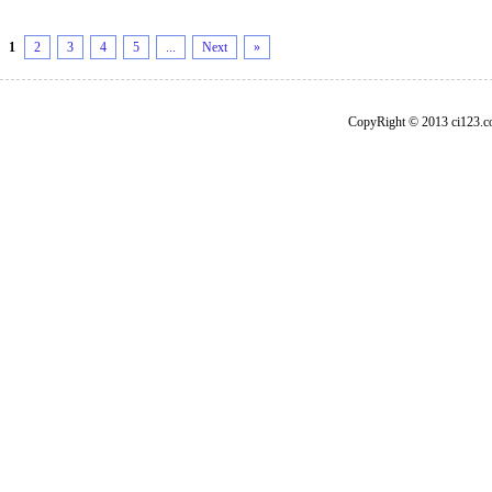
1
2
3
4
5
...
Next
»
CopyRight © 2013 ci1