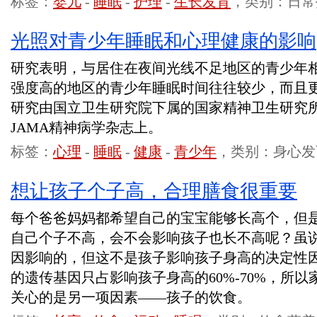
标签：
婴儿
-
睡眠
-
护理
-
生长发育
，类别：日常
光照对青少年睡眠和心理健康的影响
研究表明，与居住在夜间光线不足地区的青少年
强度高的地区的青少年睡眠时间往往较少，而且
研究由国立卫生研究院下属的国家精神卫生研究所
JAMA精神病学杂志上。
标签：
心理
-
睡眠
-
健康
-
青少年
，类别：身心发
想让孩子个子高，合理膳食很重要
每个爸爸妈妈都希望自己的宝宝能够长高个，但
自己个子不高，会不会影响孩子也长不高呢？虽
因影响的，但这不是孩子影响孩子身高的决定性
的遗传基因只占影响孩子身高的60%-70%，所
关心的是另一项因素——孩子的饮食。