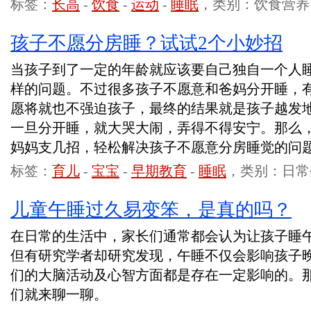
标签：
长高
-
饮食
-
运动
-
睡眠
，类别：饮食营养
孩子不愿分房睡？试试2个小妙招
当孩子到了一定的年龄就应该要自己独自一个人
样的问题。不过很多孩子不愿意和爸妈分开睡，
愿将就也不强迫孩子，最终的结果就是孩子越发
一旦分开睡，就大哭大闹，弄得不得安宁。那么
妈妈支几招，轻松解决孩子不愿意分房睡觉的问
标签：
育儿
-
宝宝
-
早期教育
-
睡眠
，类别：日常
儿童午睡过久易变笨，是真的吗？
在日常的生活中，家长们通常都会认为让孩子睡
但有研究学者却研究发现，午睡不仅会影响孩子
们的大脑活动及心智方面都是存在一定影响的。
们就来聊一聊。