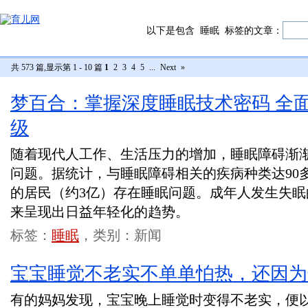
以下是包含
睡眠
标签的文章：
共 573 篇,显示第 1 - 10 篇
1
2
3
4
5
...
Next
»
梦百合：掌握深度睡眠技术密码 全
级
随着现代人工作、生活压力的增加，睡眠障碍渐
问题。据统计，与睡眠障碍相关的疾病种类达90多
的居民（约3亿）存在睡眠问题。成年人发生失眠
来呈现出日益年轻化的趋势。
标签：
睡眠
，类别：新闻
宝宝睡觉不老实不单单怕热，还因为
有的妈妈发现，宝宝晚上睡觉时变得不老实，便