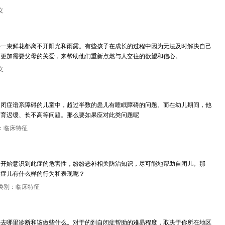
义
每一束鲜花都离不开阳光和雨露。有些孩子在成长的过程中因为无法及时解决自己
，更加需要父母的关爱，来帮助他们重新点燃与人交往的欲望和信心。
义
自闭症谱系障碍的儿童中，超过半数的患儿有睡眠障碍的问题。而在幼儿期间，他
发育迟缓、长不高等问题。那么要如果应对此类问题呢
：临床特征
庭开始意识到此症的危害性，纷纷恶补相关防治知识，尽可能地帮助自闭儿。那
闭症儿有什么样的行为和表现呢？
类别：临床特征
惑去哪里诊断和该做些什么。对于的到自闭症帮助的难易程度，取决于你所在地区