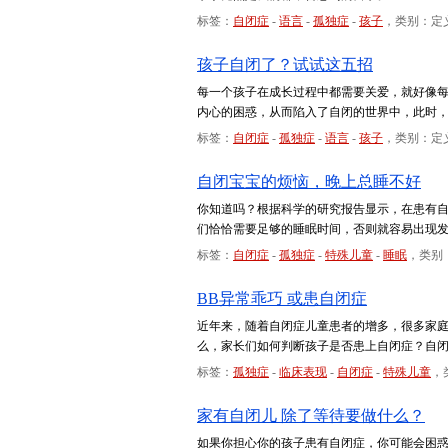
标签：
自闭症
-
语言
-
孤独症
-
孩子
，类别：定
孩子自闭了？试试这五招
每一个孩子在成长过程中都需要关爱，就好像
内心的困惑，从而陷入了自闭的世界中，此时
标签：
自闭症
-
孤独症
-
语言
-
孩子
，类别：定
自闭宝宝的烦恼，晚上总睡不好
你知道吗？根据科学的研究报告显示，在患有
们恰恰需要足够的睡眠时间，否则就容易出现
标签：
自闭症
-
孤独症
-
特殊儿童
-
睡眠
，类别
BB异常乖巧 或患自闭症
近年来，随着自闭症儿童患者的增多，很多家
么，家长们如何判断孩子是否患上自闭症？自
标签：
孤独症
-
临床表现
-
自闭症
-
特殊儿童
，
家有自闭儿 除了等待要做什么？
如果你担心你的孩子患有自闭症，你可能会困