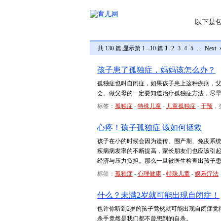
以下是
共 130 篇,显示第 1 - 10 篇
1
2
3
4
5
...
Next
孩子患了孤独症，妈妈该怎么办？
孤独症也叫自闭症，如果孩子患上这种疾病，
会。做父母的一定要知道治疗孤独症方法，尽
标签：
孤独症
-
特殊儿童
-
儿童孤独症
-
干预
，
心疼！孩子孤独症 该如何拯救
孩子在小的时候会因为遗传、围产期、免疫系
疾病病发率的不断提高，家长朋友们也应该引
经济与压力负担。那么一旦被医生检查出孩子
标签：
孤独症
-
心理健康
-
特殊儿童
-
娱乐疗法
什么？未满2岁就可能出现自闭症！
也许你听到2岁的孩子竟然就可能出现自闭症觉
杀手竟然是我们都不曾想到的自杀。