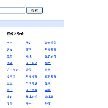
标签大杂烩
文章
孕妇
饮食营养
饮食
怀孕
早期教育
教育
胎儿
生长发育
游戏
亲子互动
胎教
语言行为
营养
性格
多动症
早期发育
家庭教育
宝宝
早期开发
健康
孩子
亲子游戏
孕期
理财
婴儿心理
幼儿园
父母
安全
智商