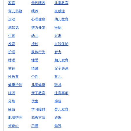
家庭
母乳喂养
儿童教育
育儿书籍
喂养
孤独症
运动
心理健康
幼儿教育
感知觉
智力开发
疾病
生育
幼儿
兴趣
发育
接种
自我保护
护理
肢体行为
智力
睡眠
性爱
胎儿发育
交往
情绪
父子关系
性教育
个性
育儿
健康护理
儿童健康
玩具
腹泻
亲子教育
注意事项
分娩
优生
感冒
疫苗
学习障碍
婴儿发育
肌肤护理
胎教方法
妊娠
好奇心
习惯
母乳