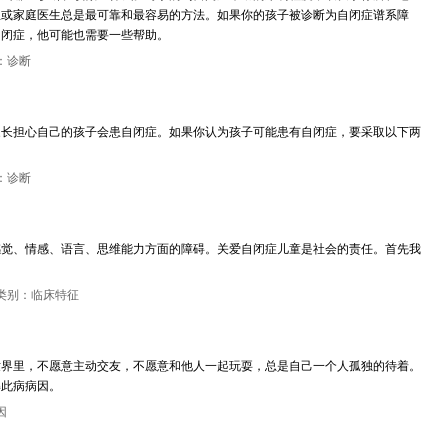
生或家庭医生总是最可靠和最容易的方法。如果你的孩子被诊断为自闭症谱系障
自闭症，他可能也需要一些帮助。
：诊断
家长担心自己的孩子会患自闭症。如果你认为孩子可能患有自闭症，要采取以下两
：诊断
感觉、情感、语言、思维能力方面的障碍。关爱自闭症儿童是社会的责任。首先我
类别：临床特征
世界里，不愿意主动交友，不愿意和他人一起玩耍，总是自己一个人孤独的待着。
解此病病因。
因