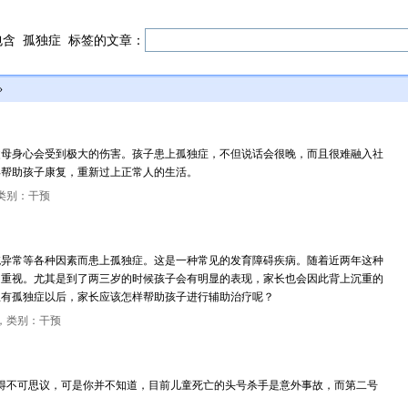
包含
孤独症
标签的文章：
»
父母身心会受到极大的伤害。孩子患上孤独症，不但说话会很晚，而且很难融入社
早帮助孩子康复，重新过上正常人的生活。
类别：干预
统异常等各种因素而患上孤独症。这是一种常见的发育障碍疾病。随着近两年这种
起重视。尤其是到了两三岁的时候孩子会有明显的表现，家长也会因此背上沉重的
患有孤独症以后，家长应该怎样帮助孩子进行辅助治疗呢？
，类别：干预
得不可思议，可是你并不知道，目前儿童死亡的头号杀手是意外事故，而第二号