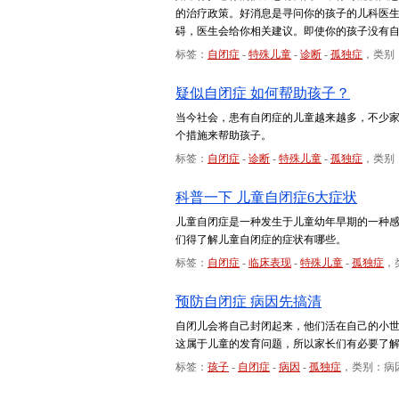
的治疗政策。好消息是寻问你的孩子的儿科医
碍，医生会给你相关建议。即使你的孩子没有
标签：
自闭症
-
特殊儿童
-
诊断
-
孤独症
，类别
疑似自闭症 如何帮助孩子？
当今社会，患有自闭症的儿童越来越多，不少
个措施来帮助孩子。
标签：
自闭症
-
诊断
-
特殊儿童
-
孤独症
，类别
科普一下 儿童自闭症6大症状
儿童自闭症是一种发生于儿童幼年早期的一种
们得了解儿童自闭症的症状有哪些。
标签：
自闭症
-
临床表现
-
特殊儿童
-
孤独症
，
预防自闭症 病因先搞清
自闭儿会将自己封闭起来，他们活在自己的小
这属于儿童的发育问题，所以家长们有必要了
标签：
孩子
-
自闭症
-
病因
-
孤独症
，类别：病