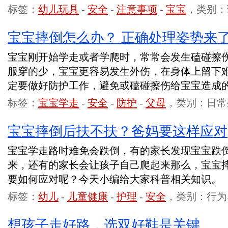
标签：
幼儿玩具
-
安全
-
注意事项
-
宝宝
，类别：
宝宝摔倒怎么办？ 正确处理姿势来
宝宝刚开始学走或者学爬时，常常会发生磕碰擦
服穿的少，宝宝更容易发生外伤，在身体上留下
定要做好防护工作，避免或磕碰擦伤给宝宝造成
标签：
宝宝学走
-
安全
-
防护
-
父母
，类别：日常
宝宝摔倒后扶不扶？爸妈要这样应对
宝宝学走路时难免会跌倒，有的家长发现宝宝跌
来，还有的家长会让孩子自己爬起来那么，宝宝
要如何应对呢？今天小编给大家科普相关知识。
标签：
幼儿
-
儿童健康
-
护理
-
安全
，类别：行为
想孩子走好路，选双好鞋是关键