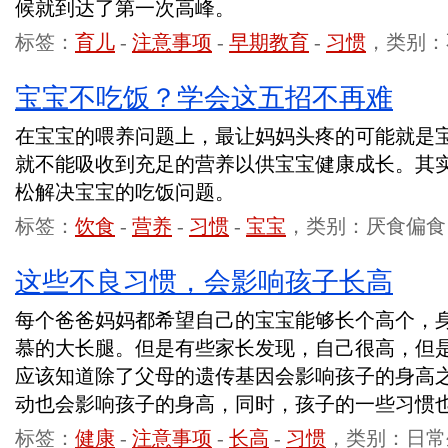
候就到达了第一次高峰。
标签：
育儿
-
注意事项
-
早期教育
-
习惯
，类别：
宝宝不吃饭？学会这五招不再难
在宝宝的喂养问题上，最让妈妈头疼的可能就是
就不能吸收到充足的营养以供宝宝健康成长。其
松解决宝宝的吃饭问题。
标签：
饮食
-
营养
-
习惯
-
宝宝
，类别：厌食偏食
这些不良习惯，会影响孩子长高
每个爸爸妈妈都希望自己的宝宝能够长个高个，
慕的大长腿。但是有些家长发现，自己很高，但
应该知道除了父母的遗传基因会影响孩子的身高
动也会影响孩子的身高，同时，孩子的一些习惯
标签：
健康
-
注意事项
-
长高
-
习惯
，类别：日常