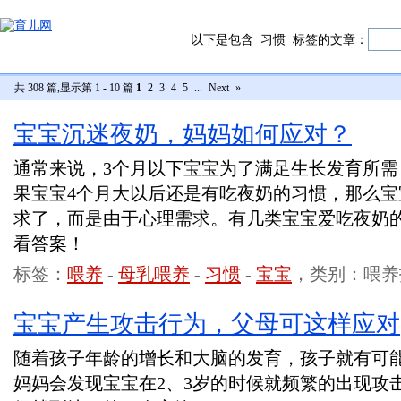
以下是包含
习惯
标签的文章：
共 308 篇,显示第 1 - 10 篇
1
2
3
4
5
...
Next
»
宝宝沉迷夜奶，妈妈如何应对？
通常来说，3个月以下宝宝为了满足生长发育所
果宝宝4个月大以后还是有吃夜奶的习惯，那么
求了，而是由于心理需求。有几类宝宝爱吃夜奶
看答案！
标签：
喂养
-
母乳喂养
-
习惯
-
宝宝
，类别：喂养
宝宝产生攻击行为，父母可这样应对
随着孩子年龄的增长和大脑的发育，孩子就有可
妈妈会发现宝宝在2、3岁的时候就频繁的出现攻