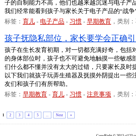
子的自制能力不高，他们也越来越沉迷与电子产
我们经常能看到孩子与家长关于电子产品的“战争
标签：
育儿
-
电子产品
-
习惯
-
早期教育
，类别：
孩子抚隐私部位，家长要学会正确引
孩子在生长发育初期，对一切都充满好奇，包括
的身体部位时，孩子也不可避免地触摸一些敏感
们什么都不懂并没有太大的过错，只要家长及时
以下我们就孩子玩弄生殖器及抚摸外阴提出一些
友们和孩子们有所帮助。
标签：
早期教育
-
育儿
-
习惯
-
注意事项
，类别：
1
2
3
4
5
...
Next
»
CopyRight © 2013 ci1