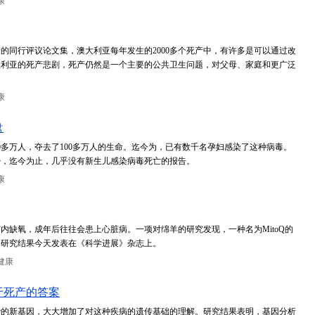
康
的同行评议论文集，澳大利亚每年发生的2000多个死产中，有许多是可以通过改
大利亚的死产悲剧，死产仍然是一个主要的公共卫生问题，对父母、家庭和更广泛
。
康
盘
0多万人，夺去了100多万人的生命。迄今为，已有数千名孕妇感染了这种病毒。
少，迄今为止，几乎没有新生儿感染病毒死亡的报告。
康
内缺氧，成年后往往会患上心脏病。一项对绵羊的研究发现，一种名为MitoQ的
。研究结果今天发表在《科学进展》杂志上。
健康
于死产的答案
胎的新基因，大大增加了对这种疾病的遗传基础的理解。研究结果表明，基因分析