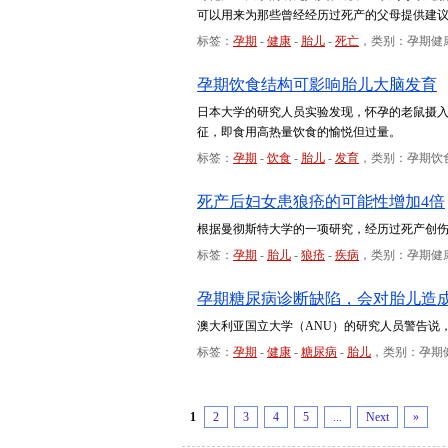
可以用来为那些曾经经历过死产的父母提供建
标签：
孕期
-
健康
-
胎儿
-
死亡
，类别：孕期健
孕期饮食结构可影响胎儿大脑发育
日本大学的研究人员实验发现，怀孕的老鼠摄入高om
征，即食用高热量饮食的愉悦但过量。
标签：
孕期
-
饮食
-
胎儿
-
发育
，类别：孕期饮
死产后妇女患狼疮的可能性增加4倍
根据曼彻斯特大学的一项研究，经历过死产创伤
标签：
孕期
-
胎儿
-
狼疮
-
疾病
，类别：孕期健
孕期糖尿病诊断缺陷，会对胎儿造
澳大利亚国立大学（ANU）的研究人员警告说
标签：
孕期
-
健康
-
糖尿病
-
胎儿
，类别：孕期
1
2
3
4
5
...
Next
»