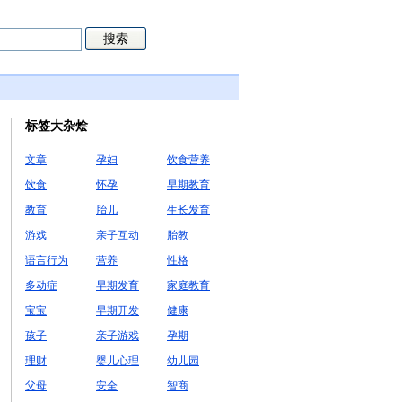
标签大杂烩
文章
孕妇
饮食营养
饮食
怀孕
早期教育
教育
胎儿
生长发育
游戏
亲子互动
胎教
语言行为
营养
性格
多动症
早期发育
家庭教育
宝宝
早期开发
健康
孩子
亲子游戏
孕期
理财
婴儿心理
幼儿园
父母
安全
智商