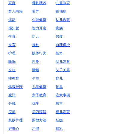
家庭
母乳喂养
儿童教育
育儿书籍
喂养
孤独症
运动
心理健康
幼儿教育
感知觉
智力开发
疾病
生育
幼儿
兴趣
发育
接种
自我保护
护理
肢体行为
智力
睡眠
性爱
胎儿发育
交往
情绪
父子关系
性教育
个性
育儿
健康护理
儿童健康
玩具
腹泻
亲子教育
注意事项
分娩
优生
感冒
疫苗
学习障碍
婴儿发育
肌肤护理
胎教方法
妊娠
好奇心
习惯
母乳