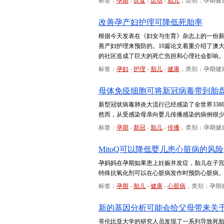
标签：
孕期
-
饮食
-
运动
-
胎儿
，类别：孕期健
改善孕产妇护理可降低死胎率
根据今天发表在《妇女与生育》杂志上的一份新
善产妇护理来预防的。10篇论文着重介绍了澳
的社区造成了巨大的死亡负担和心理社会影响
标签：
孕妇
-
护理
-
胎儿
-
健康
，类别：孕期健
母体免疫细胞可将新冠病毒带到胎
新型冠状病毒肺炎大流行已经感染了全世界338
然而，从受感染母亲向婴儿传播感染的病例很
标签：
孕期
-
新冠
-
胎儿
-
传播
，类别：孕期健
MitoQ可以降低婴儿患心脏病的风险
孕妈妈在孕期如果患上妊娠并发症，胎儿在子宫
特殊抗氧化剂可以在心脏病发作时预防心脏病
标签：
孕期
-
胎儿
-
健康
-
心脏病
，类别：孕期
新的基因分析可能会给父母带来关
哥伦比亚大学的研究人员发现了一系列导致死