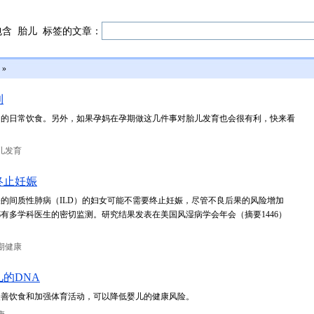
包含
胎儿
标签的文章：
»
利
己的日常饮食。另外，如果孕妈在孕期做这几件事对胎儿发育也会很有利，快来看
儿发育
终止妊娠
的间质性肺病（ILD）的妇女可能不需要终止妊娠，尽管不良后果的风险增加
有多学科医生的密切监测。研究结果发表在美国风湿病学会年会（摘要1446）
期健康
的DNA
改善饮食和加强体育活动，可以降低婴儿的健康风险。