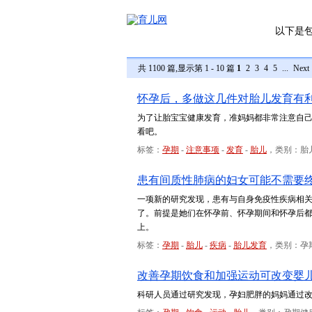
以下是
共 1100 篇,显示第 1 - 10 篇
1
2
3
4
5
...
Next
怀孕后，多做这几件对胎儿发育有
为了让胎宝宝健康发育，准妈妈都非常注意自
看吧。
标签：
孕期
-
注意事项
-
发育
-
胎儿
，类别：胎
患有间质性肺病的妇女可能不需要
一项新的研究发现，患有与自身免疫性疾病相关
了。前提是她们在怀孕前、怀孕期间和怀孕后都
上。
标签：
孕期
-
胎儿
-
疾病
-
胎儿发育
，类别：孕
改善孕期饮食和加强运动可改变婴儿
科研人员通过研究发现，孕妇肥胖的妈妈通过