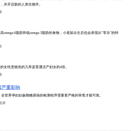
议，并开启新的人类生物学。
康
ega-6脂肪和低omega-3脂肪的食物，小老鼠出生后也会表现出“享乐”的特
食
的女性患狼疮的几率是普通活产妇女的4倍。
康
成严重影响
，全世界孕妇妊娠期糖尿病的检测程序需要更严格的审查才能可靠。
健康