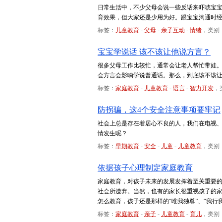
日常生活中，不少父母会说一些反话来吓唬宝宝
育效果，但大家还是少用为好。跟宝宝沟通时
标签：
儿童教育
-
父母
-
亲子互动
-
情绪
，类别
宝宝学说话 该不该让他说方言？
很多父母工作比较忙，通常会让老人帮忙带娃
会方言会影响学说普通话。那么，到底该不该
标签：
家庭教育
-
儿童教育
-
语言
-
智力开发
，
防拐骗，这4个安全注意事项要牢记
社会上总是存在着居心不良的人，我们在电视
情发生呢？
标签：
早期教育
-
安全
-
儿童
-
儿童教育
，类别
依据孩子心理制定家庭教育
家庭教育，对孩子未来的发展发挥着至关重要
社会所遗弃。当然，也有的家长很重视孩子的
怎么教育，孩子还是那样的“唯我独尊”、“我行
标签：
家庭教育
-
亲子
-
儿童教育
-
育儿
，类别