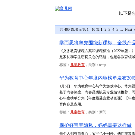
以下是
共 400 篇,显示第 1 - 10 篇
1
2
3
4
5
...
Next
学而思将率先围绕新课标，全线产
《义务教育课程方案和课程标准（2022年版
是家长和学生密切关心的话题，也是各教育领
标签：
儿童教育
，类别：temp
华为教育中心年度内容榜单发布20款
1月5日，华为教育中心与华为游戏中心、华为视频、
基于内容热度、内容品质以及专业编辑推荐，
心年度榜单分为【年度最受喜爱动画课】【年度
育内容及应用。
标签：
儿童教育
，类别：新闻
保护好宝宝隐私，妈妈需要这样做
每个人都有自尊心，宝宝也不例外。他们非常