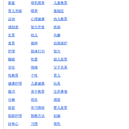
家庭
母乳喂养
儿童教育
育儿书籍
喂养
孤独症
运动
心理健康
幼儿教育
感知觉
智力开发
疾病
生育
幼儿
兴趣
发育
接种
自我保护
护理
肢体行为
智力
睡眠
性爱
胎儿发育
交往
情绪
父子关系
性教育
个性
育儿
健康护理
儿童健康
玩具
腹泻
亲子教育
注意事项
分娩
优生
感冒
疫苗
学习障碍
婴儿发育
肌肤护理
胎教方法
妊娠
好奇心
习惯
母乳