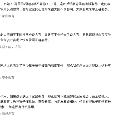
，比如：“再哭的话妈妈就不要你了。”等。这种反话教育虽然可以取得一定的教
经常用反话教育，会给宝宝的心理带来很大的不良影响。大家赶紧来学正确姿势。
：家庭教育
。老人照顾宝宝时常常会说方言，导致宝宝也学会了说方言。爸爸妈妈担心宝宝学
让宝宝说方言呢？快来看看正确姿势。
类别：能力培养
、网络上也看到了不少孩子被拐被骗的悲惨案件，那么我们怎么做才能防止这种事
：安全教育
的作用。如果孩子缺乏了家庭教育，那么他将不能很好的适应社会，甚至被他人、
家庭教育，教导孩子懂礼貌、尊敬长辈、与朋友和睦相处。但是有些孩子即使家长
我素”，丝毫没有什么作用。
：情感发育