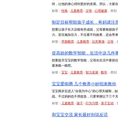
间，让他的身心得到更好的发展。所以，大家
标签：
性格
-
儿童教育
-
父母
-
心理健康
，类别
制定目标帮助孩子成长，爸妈请注
想要让孩子长大后能有所成就，父母要根据孩
力。盲目施加压力，不仅看不到效果，还会带
标签：
早期教育
-
儿童教育
-
注意事项
-
父母
，
提高娃的数学智能，生活中这几件
想要提升宝宝的数学智能，父母在生活中要抓
紧来瞧一瞧吧。
标签：
宝宝
-
儿童教育
-
智力发展
-
数学
，类别
宝宝爱闹腾 几个教养小妙招来教你
宝宝两岁后进入“自我为中心”的心理关键期，
战。不过妈妈也不用捉急，只要掌握以下三个关
标签：
儿童教育
-
孩子
-
行为习惯
-
亲子互动
，
和宝宝交流 家长最好别说反话