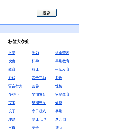
标签大杂烩
文章
孕妇
饮食营养
饮食
怀孕
早期教育
教育
胎儿
生长发育
游戏
亲子互动
胎教
语言行为
营养
性格
多动症
早期发育
家庭教育
宝宝
早期开发
健康
孩子
亲子游戏
孕期
理财
婴儿心理
幼儿园
父母
安全
智商