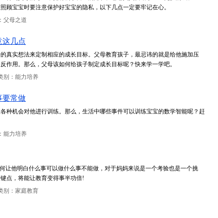
在照顾宝宝时要注意保护好宝宝的隐私，以下几点一定要牢记在心。
：父母之道
意这几点
子的真实想法来定制相应的成长目标。父母教育孩子，最忌讳的就是给他施加压
来反作用。那么，父母该如何给孩子制定成长目标呢？快来学一学吧。
类别：能力培养
事要常做
住各种机会对他进行训练。那么，生活中哪些事件可以训练宝宝的数学智能呢？赶
：能力培养
如何让他明白什么事可以做什么事不能做，对于妈妈来说是一个考验也是一个挑
键点，将能让教育变得事半功倍!
类别：家庭教育