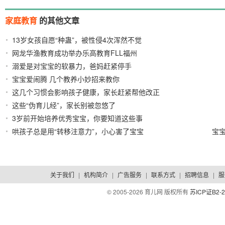
家庭教育
的其他文章
13岁女孩自愿“种蛊”，被性侵4次浑然不觉
2021/12/27
网龙华渔教育成功举办乐高教育FLL福州
2021/12/27
溺爱是对宝宝的软暴力，爸妈赶紧停手
2021/09/23
宝宝爱闹腾 几个教养小妙招来教你
2021/09/09
这几个习惯会影响孩子健康，家长赶紧帮他改正
这些“伪育儿经”，家长别被忽悠了
2021/07/24
2021/02/05
3岁前开始培养优秀宝宝，你要知道这些事
2019/11/10
哄孩子总是用“转移注意力”，小心害了宝宝
宝
2019/06/14
关于我们
|
机构简介
|
广告服务
|
联系方式
|
招聘信息
|
服
© 2005-
2026 育儿网 版权所有
苏ICP证B2-2