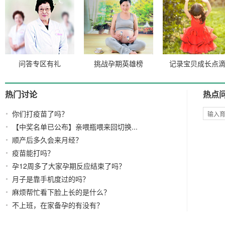
问答专区有礼
挑战孕期英雄榜
记录宝贝成长点
热门讨论
热点
你们打疫苗了吗？
【中奖名单已公布】亲喂瓶喂来回切换...
顺产后多久会来月经？
疫苗能打吗？
孕12周多了大家孕期反应结束了吗？
月子是靠手机度过的吗？
麻烦帮忙看下脸上长的是什么？
不上班，在家备孕的有没有？