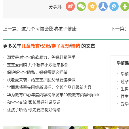
分享到:
上一篇：这几个习惯会影响孩子健康
下一篇：
更多关于
儿童教育
/
父母
/
亲子互动
/
情绪
的文章
溺爱是对宝宝的软暴力，爸妈赶紧停手
2021-09-23
孕前课
宝宝爱闹腾 几个教养小妙招来教你
2021-09-09
保护好宝宝隐私，妈妈需要这样做
2021-10-30
孕前
秋老虎来袭，给宝宝护肤父母要这样做
2021-10-07
避孕
学而思将率先围绕新课标，全线产品升级新内容
2024-
生男
华为教育中心年度内容榜单发布20款教育内容你pick
05-24
性生
和宝宝交流 家长最好别说反话
谁？
2021-08-24
2023-01-09
受孕
让孩子听话 你先要控制好情绪
2021-08-16