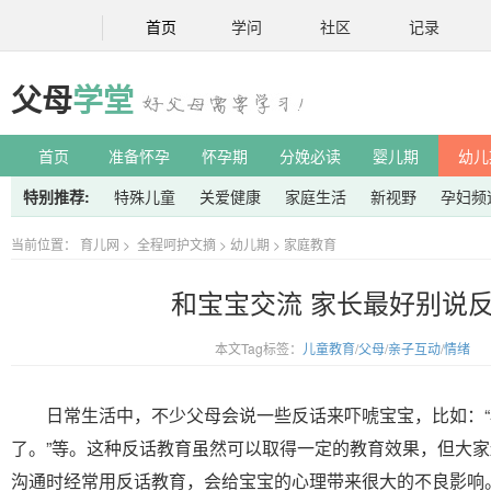
首页
学问
社区
记录
父母
学堂
首页
准备怀孕
怀孕期
分娩必读
婴儿期
幼儿
特别推荐:
特殊儿童
关爱健康
家庭生活
新视野
孕妇频
当前位置：
育儿网
>
全程呵护文摘
>
幼儿期
>
家庭教育
和宝宝交流 家长最好别说
本文Tag标签：
儿童教育
/
父母
/
亲子互动
/
情绪
日常生活中，不少父母会说一些反话来吓唬宝宝，比如：“
了。”等。这种反话教育虽然可以取得一定的教育效果，但大
沟通时经常用反话教育，会给宝宝的心理带来很大的不良影响