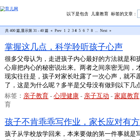
以下是包含
儿童教育
标签的文章：
共 400 篇,显示第 31 - 40 篇
«
Prev
1
2
3
4
5
6
7
8
...
Next
»
掌握这几点，科学聆听孩子心声
很多父母认为，走进孩子内心最好的方法就是和
心扉把内心的秘密说出来。两者之间亲密无间，
现实往往是，孩子对家长吐露了一次心声，就不
了，这是为什么呢？多半是父母没有做到以下几
标签：
亲子教育
-
心理健康
-
亲子互动
-
家庭教育
育
孩子不肯乖乖写作业，家长应对有方
孩子从学校放学回来，本来要做的第一件事就是