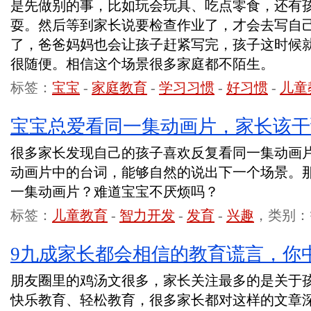
是先做别的事，比如玩会玩具、吃点零食，还有
耍。然后等到家长说要检查作业了，才会去写自
了，爸爸妈妈也会让孩子赶紧写完，孩子这时候
很随便。相信这个场景很多家庭都不陌生。
标签：
宝宝
-
家庭教育
-
学习习惯
-
好习惯
-
儿童
宝宝总爱看同一集动画片，家长该干
很多家长发现自己的孩子喜欢反复看同一集动画
动画片中的台词，能够自然的说出下一个场景。
一集动画片？难道宝宝不厌烦吗？
标签：
儿童教育
-
智力开发
-
发育
-
兴趣
，类别：
9九成家长都会相信的教育谎言，你
朋友圈里的鸡汤文很多，家长关注最多的是关于
快乐教育、轻松教育，很多家长都对这样的文章