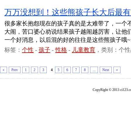
万万没想到！这些熊孩子长大后最有
很多家长抱怨现在的孩子真的是太难带了，一个
大闹，苦口婆心劝说结果孩子越闹越厉害，让他
一个好消息，以后混的好的往往是这些熊孩子哦~
标签：
个性
-
孩子
-
性格
-
儿童教育
，类别：个性
«
Prev
1
2
3
4
5
6
7
8
...
Next
»
CopyRight © 2013 ci1