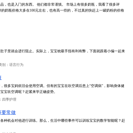
品，也是入门的东西。 他们都非常谨慎。 市场上有很多奶瓶，我看了很多评
好的奶瓶价格大多在100元左右，也有高一些的，不过真的快赶上一罐奶粉的价格
进肚子里就会进行阻止。实际上，宝宝吮吸手指有利有弊，下面就跟着小编一起来
类别：语言行为
康
，很多宝妈依旧会使用空调。但有的宝宝在吹空调后患上“空调病”，影响身体健
给宝宝吹空调呢？赶紧来学正确姿势。
：四季护理
事要常做
住各种机会对他进行训练。那么，生活中哪些事件可以训练宝宝的数学智能呢？赶