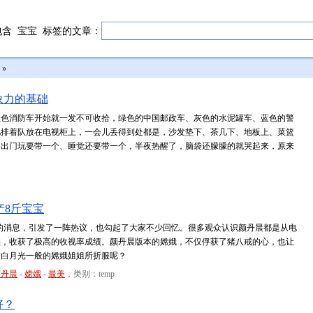
包含
宝宝
标签的文章：
»
象力的基础
红色消防车开始就一发不可收拾，绿色的中国邮政车、灰色的水泥罐车、蓝色的警
儿排着队放在电视柜上，一会儿丢得到处都是，沙发垫下、茶几下、地板上、菜篮
一个、出门玩要带一个、睡觉还要带一个，半夜热醒了，脑袋还朦朦的就哭起来，原来
产8斤宝宝
子的消息，引发了一阵热议，也勾起了大家不少回忆。很多观众认识颜丹晨都是从电
候，收获了极高的收视率成绩。颜丹晨版本的嫦娥，不仅俘获了猪八戒的心，也让
被白月光一般的嫦娥姐姐所折服呢？
颜丹晨
-
嫦娥
-
最美
，类别：temp
好？