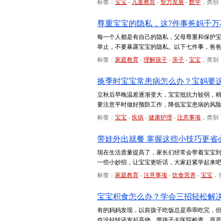
标签：
宝宝
-
儿童教育
-
智力发展
-
数学
，类别
尊重宝宝的隐私，这7件事爸妈千万
每一个人都是有自己的隐私，父母尊重和保护
举止，不要暴露宝宝的隐私。以下七件事，爸
标签：
家庭教育
-
理解孩子
-
亲子
-
宝宝
，类别
换季时宝宝常患病怎么办？宝妈要
立秋后早晚温差逐渐变大，宝宝抵抗力较弱，
要注意平时做好预防工作，降低宝宝患病的风险
标签：
宝宝
-
疾病
-
健康护理
-
注意事项
，类别
带娃外出就餐 掌握这些小技巧更省
现在生活质量提高了，家长们经常会带着宝宝
一些小妙招，让宝宝更听话，大家赶紧学起来
标签：
家庭教育
-
注意事项
-
饮食营养
-
宝宝
，
宝宝积食怎么办？学会三招轻松解
有的妈妈发现，以前孩子吃饭总是乖乖吃完，
也没好转还发起高烧，带孩子去医院检查，原