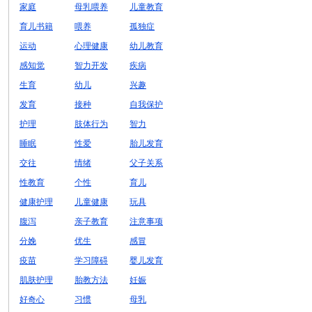
家庭
母乳喂养
儿童教育
育儿书籍
喂养
孤独症
运动
心理健康
幼儿教育
感知觉
智力开发
疾病
生育
幼儿
兴趣
发育
接种
自我保护
护理
肢体行为
智力
睡眠
性爱
胎儿发育
交往
情绪
父子关系
性教育
个性
育儿
健康护理
儿童健康
玩具
腹泻
亲子教育
注意事项
分娩
优生
感冒
疫苗
学习障碍
婴儿发育
肌肤护理
胎教方法
妊娠
好奇心
习惯
母乳