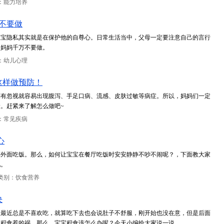
：能力培养
不要做
宝宝隐私其实就是在保护他的自尊心。日常生活当中，父母一定要注意自己的言行
爸妈妈千万不要做。
：幼儿心理
这样做预防！
稍有忽视就容易出现腹泻、手足口病、流感、皮肤过敏等病症。所以，妈妈们一定
。赶紧来了解怎么做吧~
：常见疾病
心
到外面吃饭。那么，如何让宝宝在餐厅吃饭时安安静静不吵不闹呢？，下面教大家
吧。
类别：饮食营养
决
但最近总是不喜欢吃，就算吃下去也会说肚子不舒服，刚开始也没在意，但是后面
是积食惹的祸。那么，宝宝积食该怎么办呢？今天小编给大家说一说。