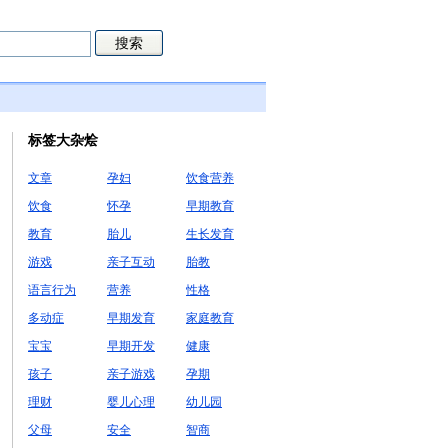
标签大杂烩
文章
孕妇
饮食营养
饮食
怀孕
早期教育
教育
胎儿
生长发育
游戏
亲子互动
胎教
语言行为
营养
性格
多动症
早期发育
家庭教育
宝宝
早期开发
健康
孩子
亲子游戏
孕期
理财
婴儿心理
幼儿园
父母
安全
智商