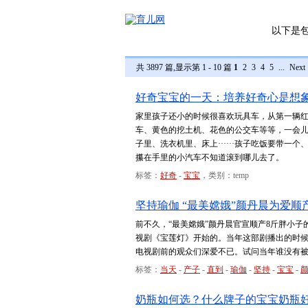
以下是
共 3897 篇,显示第 1 - 10 篇
1
2
3
4
5
...
Next
好奇宝宝的一天：培养好奇心是想
家里孩子还小的时候很喜欢玩具车，从第一辆
车、黄色的挖土机、花色的公交车等等，一会
子里、洗衣机里、床上······孩子吃饭要带
攥在手里的小汽车不知道滚到哪儿去了。
标签：
好奇
-
宝宝
，类别：temp
坚持瑜伽 “最美嫦娥”颜丹晨为爱顺
前不久，“最美嫦娥”颜丹晨官宣顺产8斤胖小
视剧《宝莲灯》开始的。当年这部剧播出的时
电视剧前的观众们深爱不已。试问当年谁没有
标签：
当天
-
产子
-
直到
-
瑜伽
-
坚持
-
宝宝
-
奶瓶如何选？什么牌子的宝宝奶瓶