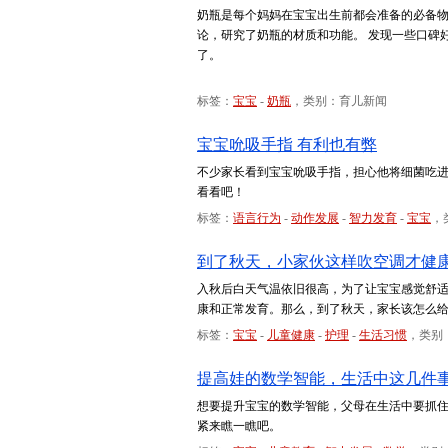
奶瓶是每个妈妈在宝宝出生前都会准备的必备物
论，研究了奶瓶的材质和功能。 发现一些口碑
了。
标签：
宝宝
-
奶瓶
，类别：育儿新闻
宝宝吮吸手指 有利也有弊
不少家长看到宝宝吮吸手指，担心他将细菌吃
看看吧！
标签：
语言行为
-
动作发展
-
智力发育
-
宝宝
，
到了秋天，小家伙这样吹空调才健
入秋后白天气温依旧很高，为了让宝宝感觉舒适
康和正常发育。那么，到了秋天，家长该怎么
标签：
宝宝
-
儿童健康
-
护理
-
生活习惯
，类别
提高娃的数学智能，生活中这几件
想要提升宝宝的数学智能，父母在生活中要抓
紧来瞧一瞧吧。