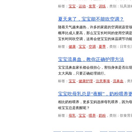
标签：
宝宝
-
运动
-
发育
-
训练
，类别：玩具游
夏天来了，宝宝能不能吹空调？
随着天气越来越热，许多的家庭的空调就该登
概率比成人要高，那么宝宝长时间的使用空调
宝长时间吹空调，这将会使宝宝的体温调节功
标签：
健康
-
宝宝
-
空调
-
夏季
，类别：日常生
宝宝流鼻血，教你正确护理方法
宝宝流鼻血家长都会很担心，害怕身体是否出
太大风险，只要正确处理就行。
标签：
宝宝
-
健康护理
-
注意事项
-
流鼻血
，类
宝宝吃母乳总是“夜醒”，奶粉喂养
相比奶粉喂养，更多宝妈选择母乳喂养，因为
啥宝宝总是夜醒呢？
标签：
母乳
-
宝宝
-
喂养
-
奶粉
，类别：饮食营