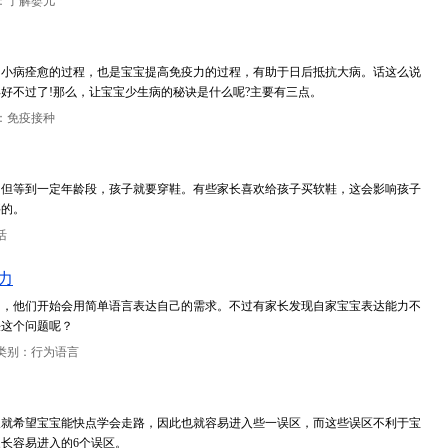
：了解婴儿
，小病痊愈的过程，也是宝宝提高免疫力的过程，有助于日后抵抗大病。话这么说
好不过了!那么，让宝宝少生病的秘诀是什么呢?主要有三点。
：免疫接种
。但等到一定年龄段，孩子就要穿鞋。有些家长喜欢给孩子买软鞋，这会影响孩子
要的。
活
力
加，他们开始会用简单语言表达自己的需求。不过有家长发现自家宝宝表达能力不
决这个问题呢？
类别：行为语言
长就希望宝宝能快点学会走路，因此也就容易进入些一误区，而这些误区不利于宝
长容易进入的6个误区。