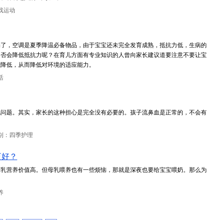
戏运动
场了，空调是夏季降温必备物品，由于宝宝还未完全发育成熟，抵抗力低，生病的
是否会降低抵抗力呢？在育儿方面有专业知识的人曾向家长建议道要注意不要让宝
能降低，从而降低对环境的适应能力。
活
现问题。其实，家长的这种担心是完全没有必要的。孩子流鼻血是正常的，不会有
别：四季护理
更好？
母乳营养价值高。但母乳喂养也有一些烦恼，那就是深夜也要给宝宝喂奶。那么为
养