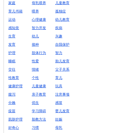
家庭
母乳喂养
儿童教育
育儿书籍
喂养
孤独症
运动
心理健康
幼儿教育
感知觉
智力开发
疾病
生育
幼儿
兴趣
发育
接种
自我保护
护理
肢体行为
智力
睡眠
性爱
胎儿发育
交往
情绪
父子关系
性教育
个性
育儿
健康护理
儿童健康
玩具
腹泻
亲子教育
注意事项
分娩
优生
感冒
疫苗
学习障碍
婴儿发育
肌肤护理
胎教方法
妊娠
好奇心
习惯
母乳