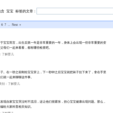
包含
宝宝
标签的文章：
6
7
...
Next
»
对于宝宝而言，出生后第一年是非常重要的一年，身体上会出现一些非常重要的变
。父母们一起来看看，都有哪些检查吧。
：了解婴儿
袜子。在一秒之前刚给宝宝穿上，下一秒钟之后宝宝就把袜子拉下来了，拿在手里
我们就一起来聊聊这件事。
类别：了解婴儿
长发现自家宝宝哭泣时不流泪，这让他们很紧张，担心宝宝健康出现问题。那么，
小编给大家科普相关知识。