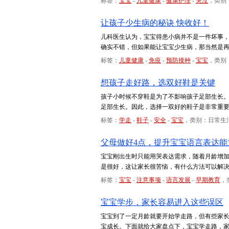
标签：
宝宝
-
儿童健康
-
健康护理
-
哭泣
，类别
让孩子少生病的秘诀 快收好！
儿科医生认为，宝宝得患小病并不是一件坏事
确实不错，但如果能让宝宝少生病，那当然是再
标签：
儿童健康
-
免疫
-
预防接种
-
宝宝
，类别
想孩子走好路，选双好鞋是关键
孩子小时候不穿鞋是为了不影响孩子足部生长
足部生长。因此，选择一双好的鞋子是非常重
标签：
学走
-
鞋子
-
安全
-
宝宝
，类别：日常生
父母做好4点，提升宝宝语言表达能
宝宝刚出生时只能用哭表达需求，随着月龄增
是很好，这让家长很苦恼，有什么方法可以解
标签：
宝宝
-
注意事项
-
语言发展
-
早期教育
，
宝宝学步，家长容易进入这些误区
宝宝到了一定月龄就要开始学走路，但有些家
宝成长。下面就给大家盘点下，宝宝学走路，家