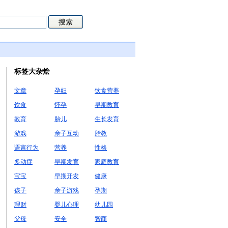
标签大杂烩
文章
孕妇
饮食营养
饮食
怀孕
早期教育
教育
胎儿
生长发育
游戏
亲子互动
胎教
语言行为
营养
性格
多动症
早期发育
家庭教育
宝宝
早期开发
健康
孩子
亲子游戏
孕期
理财
婴儿心理
幼儿园
父母
安全
智商