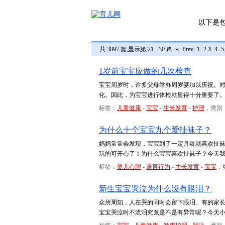
以下是
共 3897 篇,显示第 21 - 30 篇
«
Prev
1
2
3
4
5
1岁前宝宝应做的几次检查
宝宝周岁时，许多父母举办周岁宴加以庆祝。
化。因此，为宝宝进行体检就显得十分重要了
标签：
儿童健康
-
宝宝
-
生长发育
-
护理
，类别
为什么十个宝宝九个爱扯袜子？
妈妈常常会发现，宝宝到了一定月龄就喜欢扯
玩的可开心了！为什么宝宝喜欢扯袜子？今天
标签：
婴儿心理
-
语言行为
-
生长发育
-
宝宝
，
新生宝宝哭泣为什么没有眼泪？
众所周知，人在哭的同时会留下眼泪。有的家
宝宝哭泣时不流泪究竟是不是有异常呢？今天