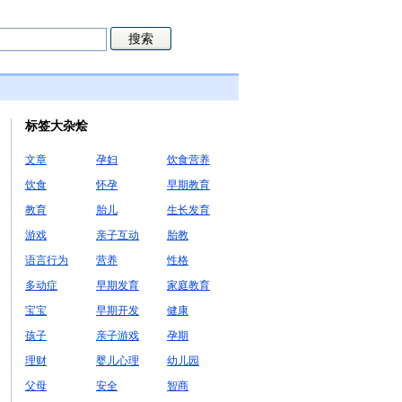
标签大杂烩
文章
孕妇
饮食营养
饮食
怀孕
早期教育
教育
胎儿
生长发育
游戏
亲子互动
胎教
语言行为
营养
性格
多动症
早期发育
家庭教育
宝宝
早期开发
健康
孩子
亲子游戏
孕期
理财
婴儿心理
幼儿园
父母
安全
智商