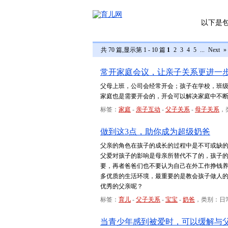
以下是
共 70 篇,显示第 1 - 10 篇
1
2
3
4
5
...
Next
»
常开家庭会议，让亲子关系更进一
父母上班，公司会经常开会；孩子在学校，班
家庭也是需要开会的，开会可以解决家庭中不
标签：
家庭
-
亲子互动
-
父子关系
-
母子关系
，
做到这3点，助你成为超级奶爸
父亲的角色在孩子的成长的过程中是不可或缺
父爱对孩子的影响是母亲所替代不了的，孩子
要，再者爸爸们也不要认为自己在外工作挣钱
多优质的生活环境，最重要的是教会孩子做人
优秀的父亲呢？
标签：
育儿
-
父子关系
-
宝宝
-
奶爸
，类别：日
当青少年感到被爱时，可以缓解与