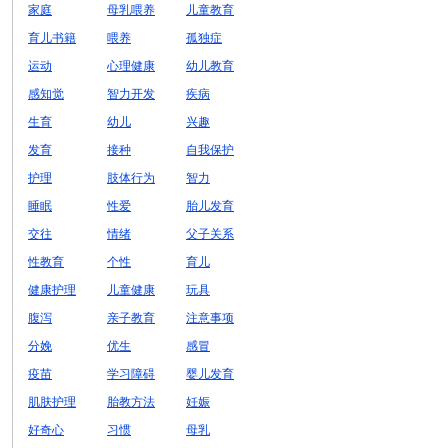
家庭
母乳喂养
儿童教育
育儿书籍
喂养
孤独症
运动
心理健康
幼儿教育
感知觉
智力开发
疾病
生育
幼儿
兴趣
发育
接种
自我保护
护理
肢体行为
智力
睡眠
性爱
胎儿发育
交往
情绪
父子关系
性教育
个性
育儿
健康护理
儿童健康
玩具
腹泻
亲子教育
注意事项
分娩
优生
感冒
疫苗
学习障碍
婴儿发育
肌肤护理
胎教方法
妊娠
好奇心
习惯
母乳