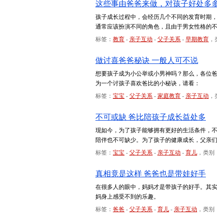
这些事由爸爸来做，对孩子好处多
孩子成长过程中，会经历几个不同的发育时期
通常应该扮演不同的角色，且由于男女性格的
标签：
教育
-
亲子互动
-
父子关系
-
早期教育
，
做讨喜爸爸秘诀 一般人可不说
想要孩子成为小公举或小男神吗？那么，各位
为一个讨孩子喜欢爸比的小秘诀，请看：
标签：
宝宝
-
父子关系
-
家庭教育
-
亲子互动
，
不可或缺 爸比陪孩子成长益处多
现如今，为了孩子能够拥有更好的生活条件，
陪伴也不可缺少。为了孩子的健康成长，父亲
标签：
宝宝
-
父子关系
-
亲子互动
-
育儿
，类别
真相竟是这样 爸爸也是带娃好手
在很多人的眼中，妈妈才是带孩子的好手。其
妈身上感受不到的乐趣。
标签：
爸爸
-
父子关系
-
育儿
-
亲子互动
，类别