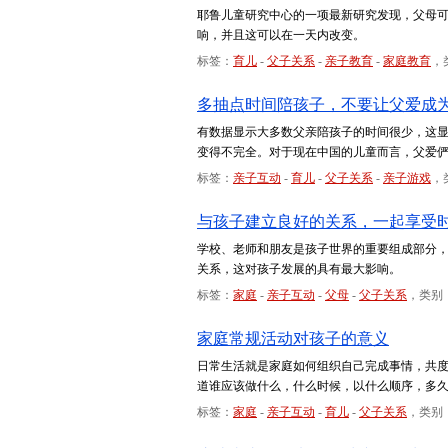
耶鲁儿童研究中心的一项最新研究发现，父母
响，并且这可以在一天内改变。
标签：
育儿
-
父子关系
-
亲子教育
-
家庭教育
，
多抽点时间陪孩子，不要让父爱成
有数据显示大多数父亲陪孩子的时间很少，这
变得不完全。对于现在中国的儿童而言，父爱
标签：
亲子互动
-
育儿
-
父子关系
-
亲子游戏
，
与孩子建立良好的关系，一起享受
学校、老师和朋友是孩子世界的重要组成部分
关系，这对孩子发展的具有最大影响。
标签：
家庭
-
亲子互动
-
父母
-
父子关系
，类别
家庭常规活动对孩子的意义
日常生活就是家庭如何组织自己完成事情，共
道谁应该做什么，什么时候，以什么顺序，多
标签：
家庭
-
亲子互动
-
育儿
-
父子关系
，类别