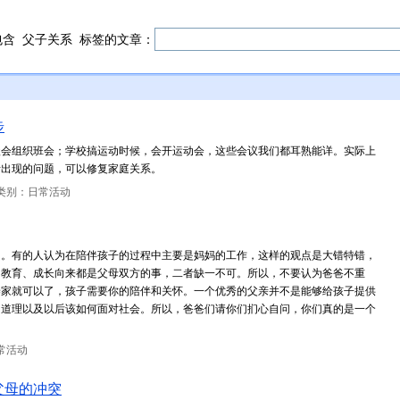
包含
父子关系
标签的文章：
步
级会组织班会；学校搞运动时候，会开运动会，这些会议我们都耳熟能详。实际上
断出现的问题，可以修复家庭关系。
类别：日常活动
的。有的人认为在陪伴孩子的过程中主要是妈妈的工作，这样的观点是大错特错，
的教育、成长向来都是父母双方的事，二者缺一不可。所以，不要认为爸爸不重
养家就可以了，孩子需要你的陪伴和关怀。一个优秀的父亲并不是能够给孩子提供
的道理以及以后该如何面对社会。所以，爸爸们请你们扪心自问，你们真的是一个
常活动
父母的冲突