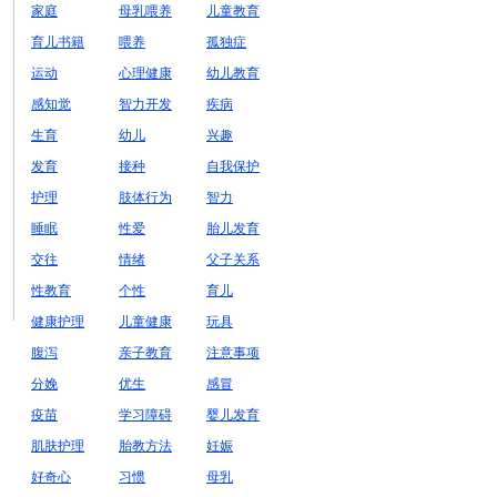
家庭
母乳喂养
儿童教育
育儿书籍
喂养
孤独症
运动
心理健康
幼儿教育
感知觉
智力开发
疾病
生育
幼儿
兴趣
发育
接种
自我保护
护理
肢体行为
智力
睡眠
性爱
胎儿发育
交往
情绪
父子关系
性教育
个性
育儿
健康护理
儿童健康
玩具
腹泻
亲子教育
注意事项
分娩
优生
感冒
疫苗
学习障碍
婴儿发育
肌肤护理
胎教方法
妊娠
好奇心
习惯
母乳