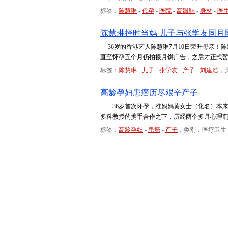
标签：
陈慧琳
-
代孕
-
医院
-
高跟鞋
-
身材
-
医
陈慧琳择时当妈 儿子与张学友同月
36岁的香港艺人陈慧琳7月10日荣升母亲！
直至怀孕五个月仍拍摄月饼广告，之后才正式
标签：
陈慧琳
-
儿子
-
张学友
-
产子
-
刘建浩
，
高龄孕妇患癌历尽艰辛产子
36岁首次怀孕，准妈妈黄女士（化名）本来
多科教授的携手合作之下，历经两个多月心理
标签：
高龄孕妇
-
患癌
-
产子
，类别：医疗卫生