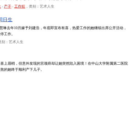
生
-
产子
-
工作狂
，类别：艺术人生
同日生
陈慧琳去年10月嫁予刘建浩，年底即宣布有喜，热爱工作的她继续出席公开活动，
暂停工作。
类别：艺术人生
喜上眉梢，但意外发现的宫颈癌却让她突然陷入困境！在中山大学附属第二医院
煎熬的她终于顺利产下儿子。