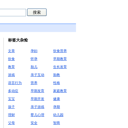
标签大杂烩
文章
孕妇
饮食营养
饮食
怀孕
早期教育
教育
胎儿
生长发育
游戏
亲子互动
胎教
语言行为
营养
性格
多动症
早期发育
家庭教育
宝宝
早期开发
健康
孩子
亲子游戏
孕期
理财
婴儿心理
幼儿园
父母
安全
智商