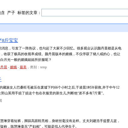
包含
产子
标签的文章：
产8斤宝宝
子的消息，引发了一阵热议，也勾起了大家不少回忆。很多观众认识颜丹晨都是从电
候，收获了极高的收视率成绩。颜丹晨版本的嫦娥，不仅俘获了猪八戒的心，也让
被白月光一般的嫦娥姐姐所折服呢？
颜丹晨
-
嫦娥
-
最美
，类别：temp
子
岁的藏族女人巴桑旺毛被压在废墟下约66个小时之后,于凌晨1时许获救,并于中午12
郭山英用手掂了掂这个包在衣服里的新生儿,判断他“差不多有7斤重”。
闻
陈慧琳穿着短裤，脚踩高跟鞋亮相，身材丝毫没有走样。丈夫刘建浩手提婴儿篮，
疑称，陈慧琳毫无“产妇相”，可能是找人代孕生子。