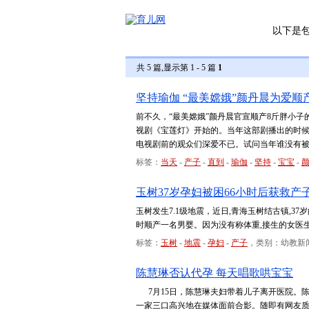
以下是
共 5 篇,显示第 1 - 5 篇
1
坚持瑜伽 “最美嫦娥”颜丹晨为爱顺
前不久，“最美嫦娥”颜丹晨官宣顺产8斤胖小
视剧《宝莲灯》开始的。当年这部剧播出的时
电视剧前的观众们深爱不已。试问当年谁没有
标签：
当天
-
产子
-
直到
-
瑜伽
-
坚持
-
宝宝
-
玉树37岁孕妇被困66小时后获救产
玉树发生7.1级地震，近日,青海玉树结古镇,37
时顺产一名男婴。因为没有称体重,接生的女医生
标签：
玉树
-
地震
-
孕妇
-
产子
，类别：幼教新
陈慧琳否认代孕 每天唱歌哄宝宝
7月15日，陈慧琳夫妇带着儿子离开医院。
一家三口高兴地在媒体面前合影。随即有网友质