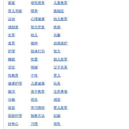
家庭
母乳喂养
儿童教育
育儿书籍
喂养
孤独症
运动
心理健康
幼儿教育
感知觉
智力开发
疾病
生育
幼儿
兴趣
发育
接种
自我保护
护理
肢体行为
智力
睡眠
性爱
胎儿发育
交往
情绪
父子关系
性教育
个性
育儿
健康护理
儿童健康
玩具
腹泻
亲子教育
注意事项
分娩
优生
感冒
疫苗
学习障碍
婴儿发育
肌肤护理
胎教方法
妊娠
好奇心
习惯
母乳