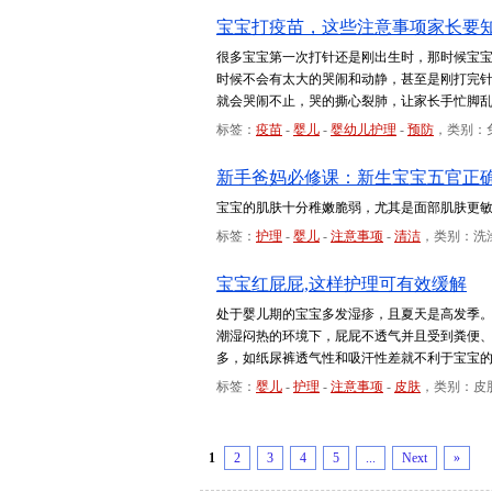
宝宝打疫苗，这些注意事项家长要
很多宝宝第一次打针还是刚出生时，那时候宝
时候不会有太大的哭闹和动静，甚至是刚打完
就会哭闹不止，哭的撕心裂肺，让家长手忙脚
标签：
疫苗
-
婴儿
-
婴幼儿护理
-
预防
，类别：
新手爸妈必修课：新生宝宝五官正
宝宝的肌肤十分稚嫩脆弱，尤其是面部肌肤更
标签：
护理
-
婴儿
-
注意事项
-
清洁
，类别：洗
宝宝红屁屁,这样护理可有效缓解
处于婴儿期的宝宝多发湿疹，且夏天是高发季
潮湿闷热的环境下，屁屁不透气并且受到粪便
多，如纸尿裤透气性和吸汗性差就不利于宝宝
标签：
婴儿
-
护理
-
注意事项
-
皮肤
，类别：皮
1
2
3
4
5
...
Next
»