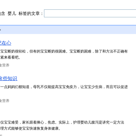
包含
婴儿
标签的文章：
»
记在心
的宝宝断奶很轻松，但有的宝宝断奶很困难。宝宝断奶困难，除了和方法不正确有
赶紧来看看吧。
食营养
这些知识
这一点妈妈们都知道，母乳不仅能提高宝宝免疫力，让宝宝少生病，而且可以促进
食营养
不仅宝宝难受，家长跟着揪心，焦虑。实际上，护理婴幼儿腹泻是讲究一定方法
护理方式能够使宝宝快速恢复身体健康。