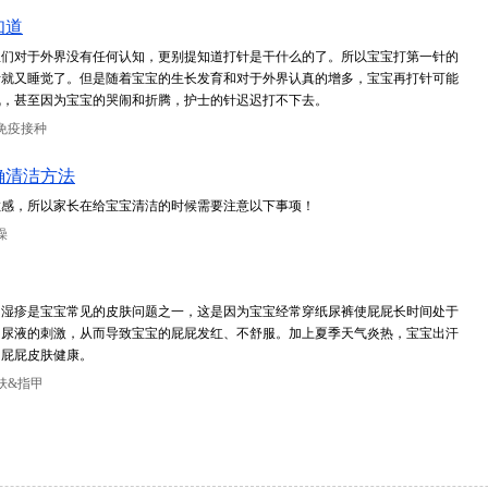
知道
宝们对于外界没有任何认知，更别提知道打针是干什么的了。所以宝宝打第一针的
针就又睡觉了。但是随着宝宝的生长发育和对于外界认真的增多，宝宝再打针可能
乱，甚至因为宝宝的哭闹和折腾，护士的针迟迟打不下去。
免疫接种
确清洁方法
敏感，所以家长在给宝宝清洁的时候需要注意以下事项！
澡
。湿疹是宝宝常见的皮肤问题之一，这是因为宝宝经常穿纸尿裤使屁屁长时间处于
、尿液的刺激，从而导致宝宝的屁屁发红、不舒服。加上夏季天气炎热，宝宝出汗
的屁屁皮肤健康。
肤&指甲