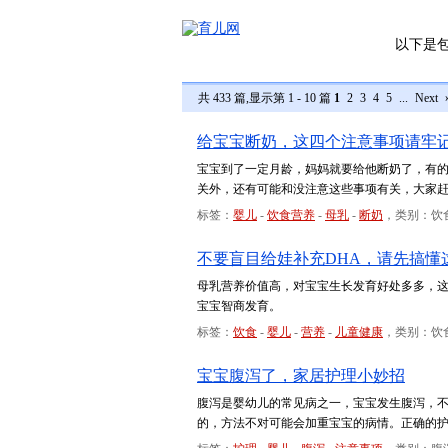
以下是
共 433 篇,显示第 1 - 10 篇
1
2
3
4
5
...
Next
给宝宝断奶，这四个注意事项请牢
宝宝到了一定月龄，妈妈就要给他断奶了，有
关外，还有可能和没注意这些事项有关，大家
标签：
婴儿
-
饮食营养
-
母乳
-
断奶
，类别：饮
不要盲目给娃补充DHA，请先搞懂
母乳营养价值高，对宝宝生长发育好处多多，
宝宝智商发育。
标签：
饮食
-
婴儿
-
营养
-
儿童健康
，类别：饮
宝宝腹泻了，家居护理小妙招
腹泻是婴幼儿的常见病之一，宝宝发生腹泻，
的，方法不对可能会加重宝宝的病情。正确的