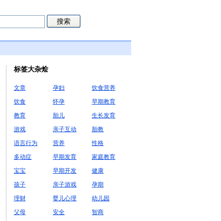
标签大杂烩
文章
孕妇
饮食营养
饮食
怀孕
早期教育
教育
胎儿
生长发育
游戏
亲子互动
胎教
语言行为
营养
性格
多动症
早期发育
家庭教育
宝宝
早期开发
健康
孩子
亲子游戏
孕期
理财
婴儿心理
幼儿园
父母
安全
智商