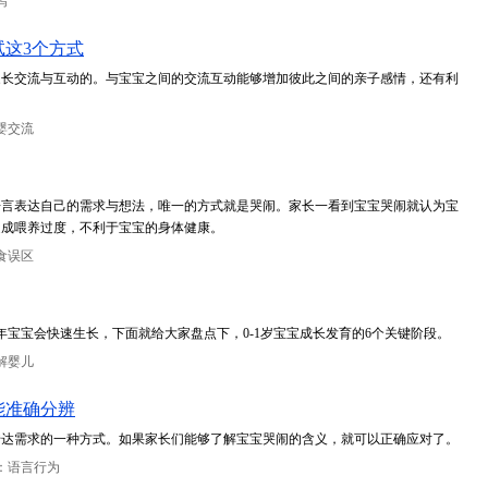
泻
这3个方式
家长交流与互动的。与宝宝之间的交流互动能够增加彼此之间的亲子感情，还有利
婴交流
语言表达自己的需求与想法，唯一的方式就是哭闹。家长一看到宝宝哭闹就认为宝
造成喂养过度，不利于宝宝的身体健康。
食误区
年宝宝会快速生长，下面就给大家盘点下，0-1岁宝宝成长发育的6个关键阶段。
解婴儿
能准确分辨
传达需求的一种方式。如果家长们能够了解宝宝哭闹的含义，就可以正确应对了。
：语言行为