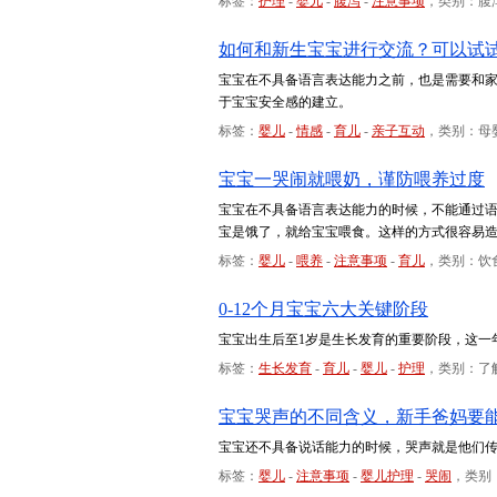
标签：
护理
-
婴儿
-
腹泻
-
注意事项
，类别：腹
如何和新生宝宝进行交流？可以试试
宝宝在不具备语言表达能力之前，也是需要和
于宝宝安全感的建立。
标签：
婴儿
-
情感
-
育儿
-
亲子互动
，类别：母
宝宝一哭闹就喂奶，谨防喂养过度
宝宝在不具备语言表达能力的时候，不能通过
宝是饿了，就给宝宝喂食。这样的方式很容易
标签：
婴儿
-
喂养
-
注意事项
-
育儿
，类别：饮
0-12个月宝宝六大关键阶段
宝宝出生后至1岁是生长发育的重要阶段，这一
标签：
生长发育
-
育儿
-
婴儿
-
护理
，类别：了
宝宝哭声的不同含义，新手爸妈要
宝宝还不具备说话能力的时候，哭声就是他们
标签：
婴儿
-
注意事项
-
婴儿护理
-
哭闹
，类别