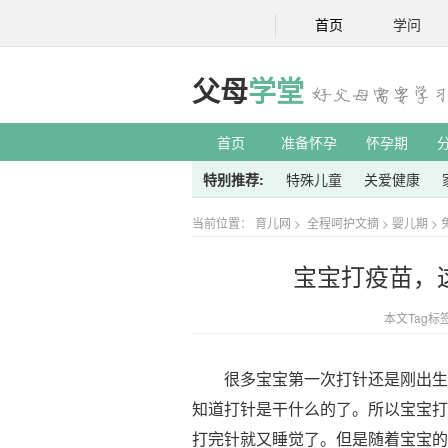
首页
学问
父母
学堂
首页
准备怀孕
怀孕期
特别推荐:
特殊儿童
关爱健康
当前位置：
育儿网
>
全程呵护文摘
>
婴儿期
>
宝宝打疫苗，
本文Tag标
很多宝宝第一次打针还是刚出生时
知道打针是干什么的了。所以宝宝打
打完针就又睡觉了。但是随着宝宝的