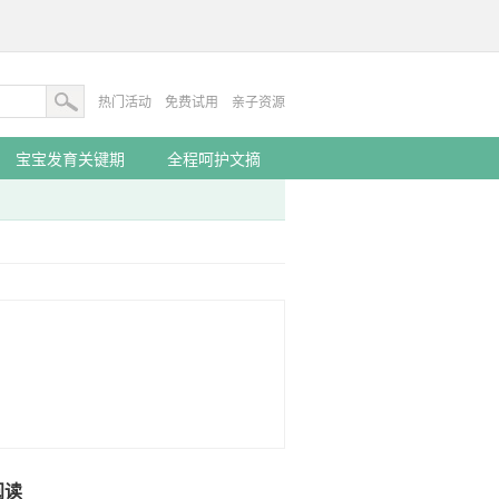
热门活动
免费试用
亲子资源
宝宝发育关键期
全程呵护文摘
阅读