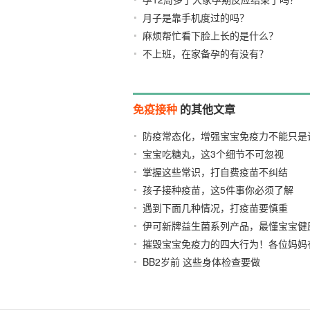
月子是靠手机度过的吗？
麻烦帮忙看下脸上长的是什么？
不上班，在家备孕的有没有？
免疫接种
的其他文章
防疫常态化，增强宝宝免疫力不能只是
宝宝吃糖丸，这3个细节不可忽视
2021/09/24
2020
掌握这些常识，打自费疫苗不纠结
201
孩子接种疫苗，这5件事你必须了解
2
遇到下面几种情况，打疫苗要慎重
201
伊可新牌益生菌系列产品，最懂宝宝健
摧毁宝宝免疫力的四大行为！各位妈妈
BB2岁前 这些身体检查要做
2016/10/18
2015/08/0