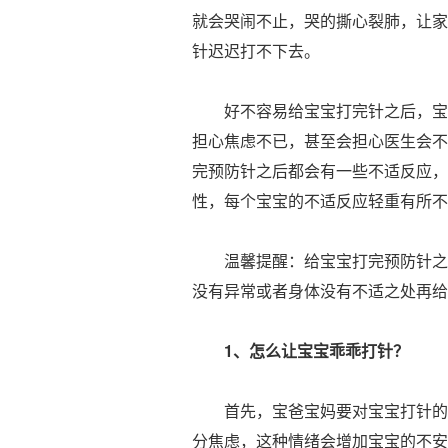
就会哭闹不止，哭的撕心裂肺，让家
针迟迟打不下去。
好不容易给宝宝打完针之后，宝宝
担心焦虑不已，甚至会担心医生会不
完预防针之后都会有一些不适反应，
性，每个宝宝的不适反应轻重有所不
温馨提醒：给宝宝打完预防针之前
没有异常或者身体没有不适之处再给
1、怎么让宝宝乖乖打针？
首先，宝爸宝妈要对宝宝打针的这
分焦虑，这种情绪会增加宝宝的不安