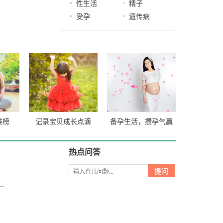
！
2021-12-22
性生活
精子
受孕
遗传病
雄榜
记录宝贝成长点滴
备孕生活，攒孕气赢
好礼
热点问答
.