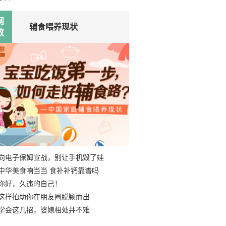
网
辅食喂养现状
数
向电子保姆宣战，别让手机毁了娃
中华美食响当当 食补补钙靠谱吗
你好，久违的自己！
这样拍助你在朋友圈脱颖而出
学会这几招，婆媳相处并不难