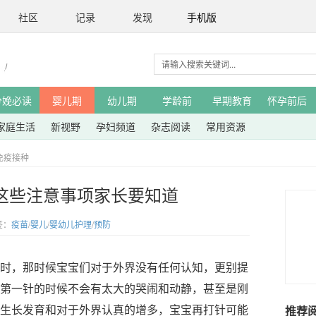
社区
记录
发现
手机版
分娩必读
婴儿期
幼儿期
学龄前
早期教育
怀孕前后
家庭生活
新视野
孕妇频道
杂志阅读
常用资源
免疫接种
这些注意事项家长要知道
签：
疫苗
/
婴儿
/
婴幼儿护理
/
预防
，那时候宝宝们对于外界没有任何认知，更别提
第一针的时候不会有太大的哭闹和动静，甚至是刚
生长发育和对于外界认真的增多，宝宝再打针可能
推荐