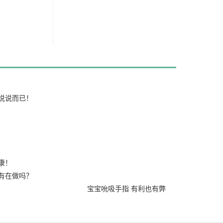
说说而已！
/08/13
7/07/18
017/05/09
7/01/03
康！
2016/11/21
有在做吗？
宝宝吮吸手指 有利也有弊
3