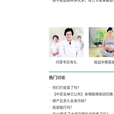
孩子疫苗接种讲究多，育儿专家来解惑
法
2021-10-18
问答专区有礼
挑战孕期英
热门讨论
你们打疫苗了吗？
【中奖名单已公布】亲喂瓶喂来回切换..
顺产后多久会来月经？
疫苗能打吗？
孕12周多了大家孕期反应结束了吗？