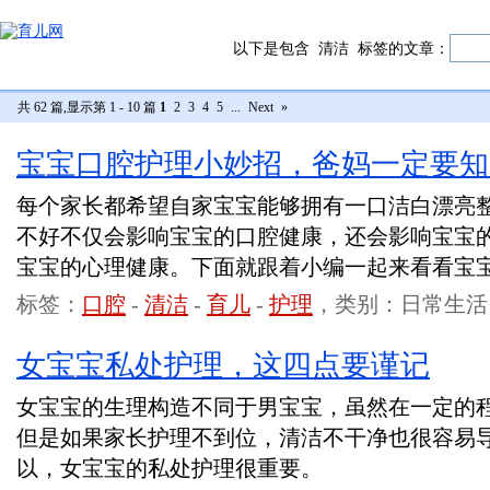
以下是包含
清洁
标签的文章：
共 62 篇,显示第 1 - 10 篇
1
2
3
4
5
...
Next
»
宝宝口腔护理小妙招，爸妈一定要知
每个家长都希望自家宝宝能够拥有一口洁白漂亮
不好不仅会影响宝宝的口腔健康，还会影响宝宝
宝宝的心理健康。下面就跟着小编一起来看看宝
标签：
口腔
-
清洁
-
育儿
-
护理
，类别：日常生活
女宝宝私处护理，这四点要谨记
女宝宝的生理构造不同于男宝宝，虽然在一定的
但是如果家长护理不到位，清洁不干净也很容易
以，女宝宝的私处护理很重要。