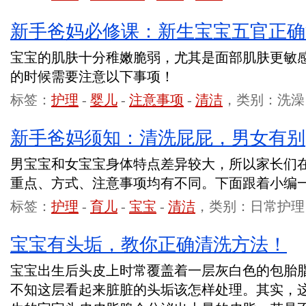
新手爸妈必修课：新生宝宝五官正确
宝宝的肌肤十分稚嫩脆弱，尤其是面部肌肤更敏
的时候需要注意以下事项！
标签：
护理
-
婴儿
-
注意事项
-
清洁
，类别：洗澡
新手爸妈须知：清洗屁屁，男女有别
男宝宝和女宝宝身体特点差异较大，所以家长们
重点、方式、注意事项均有不同。下面跟着小编
标签：
护理
-
育儿
-
宝宝
-
清洁
，类别：日常护理
宝宝有头垢，教你正确清洗方法！
宝宝出生后头皮上时常覆盖着一层灰白色的包胎
不知这层看起来脏脏的头垢该怎样处理。其实，