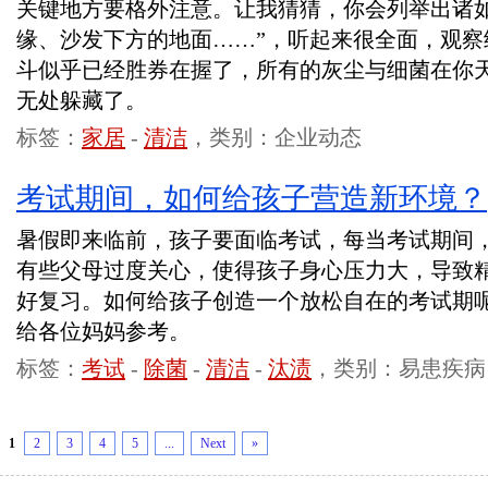
关键地方要格外注意。让我猜猜，你会列举出诸如
缘、沙发下方的地面……”，听起来很全面，观察
斗似乎已经胜券在握了，所有的灰尘与细菌在你
无处躲藏了。
标签：
家居
-
清洁
，类别：企业动态
考试期间，如何给孩子营造新环境？
暑假即来临前，孩子要面临考试，每当考试期间
有些父母过度关心，使得孩子身心压力大，导致
好复习。如何给孩子创造一个放松自在的考试期
给各位妈妈参考。
标签：
考试
-
除菌
-
清洁
-
汰渍
，类别：易患疾病
1
2
3
4
5
...
Next
»