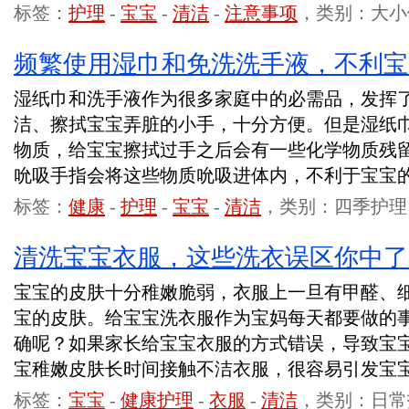
标签：
护理
-
宝宝
-
清洁
-
注意事项
，类别：大小
频繁使用湿巾和免洗洗手液，不利宝
湿纸巾和洗手液作为很多家庭中的必需品，发挥
洁、擦拭宝宝弄脏的小手，十分方便。但是湿纸
物质，给宝宝擦拭过手之后会有一些化学物质残
吮吸手指会将这些物质吮吸进体内，不利于宝宝
标签：
健康
-
护理
-
宝宝
-
清洁
，类别：四季护理
清洗宝宝衣服，这些洗衣误区你中了
宝宝的皮肤十分稚嫩脆弱，衣服上一旦有甲醛、
宝的皮肤。给宝宝洗衣服作为宝妈每天都要做的
确呢？如果家长给宝宝衣服的方式错误，导致宝
宝稚嫩皮肤长时间接触不洁衣服，很容易引发宝
标签：
宝宝
-
健康护理
-
衣服
-
清洁
，类别：日常