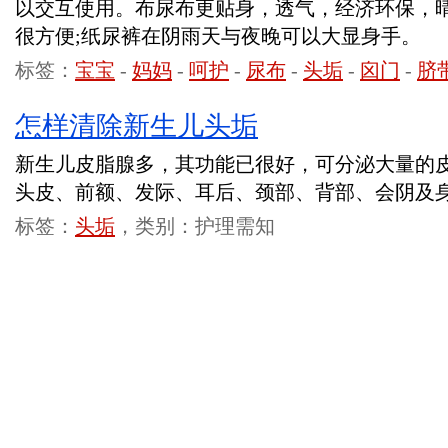
以交互使用。布尿布更贴身，透气，经济环保，
很方便;纸尿裤在阴雨天与夜晚可以大显身手。
标签：
宝宝
-
妈妈
-
呵护
-
尿布
-
头垢
-
囟门
-
脐
怎样清除新生儿头垢
新生儿皮脂腺多，其功能已很好，可分泌大量的
头皮、前额、发际、耳后、颈部、背部、会阴及
标签：
头垢
，类别：护理需知