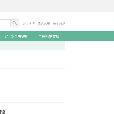
热门活动
免费试用
亲子资源
宝宝发育关键期
全程呵护文摘
阅读