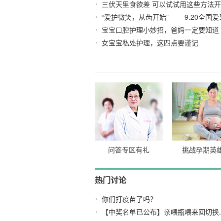
三伏天里食欲差 可以试试用这些方法
童
2026-03-10
“爱护微笑，从齿开始” ——9.20全国
07-26
宝宝口腔护理小妙招，爸妈一定要知道
腔健康公益启程
2023-09-15
女宝宝私处护理，这四点要谨记
2021-
问答专区有礼
挑战孕期英
热门讨论
你们打疫苗了吗？
【中奖名单已公布】亲喂瓶喂来回切换..