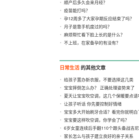
顺产后多久会来月经？
疫苗能打吗？
孕12周多了大家孕期反应结束了吗？
月子是靠手机度过的吗？
麻烦帮忙看下脸上长的是什么？
不上班，在家备孕的有没有？
日常生活
的其他文章
给孩子置办新衣服，不要选择这几类
宝宝摔倒怎么办？ 正确处理姿势来了
夏天让宝宝吹空调，这几个保暖要点请
让孩子听话 你先要控制好情绪
2021/08
宝宝多大开始刷牙合适？看完你就明白
宝宝要这样吹空调，你学会了吗？
202
6岁女童连续后手翻110个跟头备战吉
家长怎么与孩子建立良好的亲子关系
2021/07/12