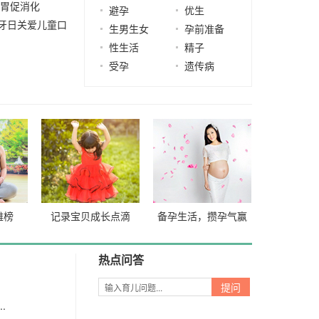
开胃促消化
2024-
避孕
优生
爱牙日关爱儿童口
生男生女
孕前准备
2021-06-09
性生活
精子
05-24
受孕
遗传病
雄榜
记录宝贝成长点滴
备孕生活，攒孕气赢
好礼
热点问答
.