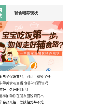
网
辅食喂养现状
数
向电子保姆宣战，别让手机毁了娃
中华美食响当当 食补补钙靠谱吗
你好，久违的自己！
这样拍助你在朋友圈脱颖而出
学会这几招，婆媳相处并不难