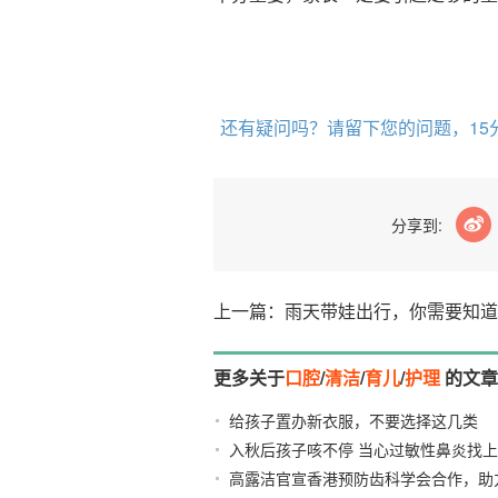
还有疑问吗？请留下您的问题，15
分享到:
上一篇：雨天带娃出行，你需要知道
更多关于
口腔
/
清洁
/
育儿
/
护理
的文章
给孩子置办新衣服，不要选择这几类
入秋后孩子咳不停 当心过敏性鼻炎找
高露洁官宣香港预防齿科学会合作，助