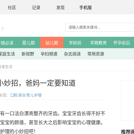
社区
记录
发现
手机版
分娩必读
婴儿期
幼儿期
学龄前
早期教育
怀孕前后
家庭生活
新视野
孕妇频道
杂志阅读
常用资源
日常生活
小妙招，爸妈一定要知道
g标签：
口腔
/
清洁
/
育儿
/
护理
一口洁白漂亮整齐的牙齿。宝宝牙齿长得不好不
宝宝的颜值，甚至长大之后影响宝宝的心理健康。
护理的小妙招吧！
推荐