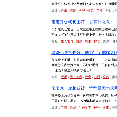
有什么办法可以让孕晚期的准妈妈有个好的睡
标签：
睡眠
-
情绪
-
护理
-
健康
-
孕期
，类别：
宝宝睡觉频频出汗，究竟什么鬼？
不少家长会发现，自家宝宝晚上睡眠过程中会
方面，宝宝容易出汗本身是不是一种病？别急
标签：
生长发育
-
健康
-
睡眠
-
护理
，类别：睡
这些小诀窍收好，助力宝宝乖乖入
宝宝晚上不睡，爸爸妈妈也睡不了，可以说是
究竟怎么办才好？晚上不好好睡觉，不仅仅对
下让孩子快速入眠的方法吧！
标签：
睡眠
-
婴儿护理
-
睡觉
-
习惯
-
培养
，类
宝宝晚上频频踢被，往往是因为这
孩子晚上总是踢被子，这可苦了不少妈妈。这
子露在外面，着凉生病的概率就大大增加了。
标签：
习惯
-
睡眠
-
生长发育
-
护理
-
健康
，类