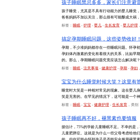
孩子睡眠禁忌多多，家长们注意避
孩子睡觉，尤其是不具有行动能力的婴儿睡觉
爸爸妈妈不加以关注，那么很有可能酿成大祸
标签：
睡眠
-
护理
-
婴儿
-
生长发育
-
婴儿护理
搞定孕期睡眠问题，这些姿势收好
孕期，不少准妈妈都存在一些睡眠问题。怀孕
孕妇体内激素的变化有着很大的关系，比如早
的。那么，孕期睡眠问题究竟应该怎么解决呢
标签：
睡眠
-
注意事项
-
健康护理
-
孕期
-
孕妇
宝宝为什么睡觉时候大笑？这里有
睡觉时大笑是一种相对常见的现象。这在婴儿
笑是无害的。在罕见的情况下，这可能是一个
标签：
睡眠
-
宝宝
-
健康护理
-
生长发育
，类别
孩子睡眠再不好，褪黑素也要慎服
据估计，75%的学龄儿童睡眠不足。不幸的是
儿童肥胖症。这就是为什么一些父母考虑给他
的，但你可能会怀疑孩子是否能安全服用褪黑