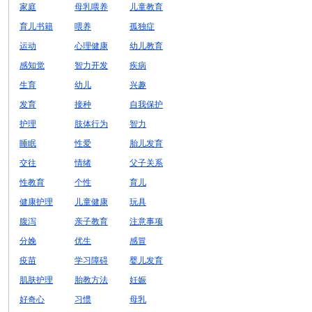
家庭
母乳喂养
儿童教育
育儿书籍
喂养
孤独症
运动
心理健康
幼儿教育
感知觉
智力开发
疾病
生育
幼儿
兴趣
发育
接种
自我保护
护理
肢体行为
智力
睡眠
性爱
胎儿发育
交往
情绪
父子关系
性教育
个性
育儿
健康护理
儿童健康
玩具
腹泻
亲子教育
注意事项
分娩
优生
感冒
疫苗
学习障碍
婴儿发育
肌肤护理
胎教方法
妊娠
好奇心
习惯
母乳