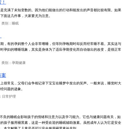
雷！
，是充满了未知变数的。因为他们能做出的行动和能发出的声音都比较有限。如果
，下面这几件事，大家要尤为注意。
，类别：睡眠
！
初期，有的孕妈整个人会非常嗜睡，但等到孕晚期时却反而经常睡不着。其实这与
期时孕妇的嗜睡现象，其实是身体为了适应孕期变化而自动做出的改变，是很正常
？
，类别：孕期健康
答案
身上很常见，父母们会争相记录下宝宝在睡梦中发出的笑声。一般来说，睡觉时大
神经问题的迹象。
：日常护理
，不良的睡眠会影响孩子的情绪和注意力以及学习能力。它也与健康问题有关，如
们的孩子服用褪黑素，这是一种受欢迎的睡眠辅助激素。虽然成年人认为它是安全
素。本文解释了儿童是否可以安全服用褪黑素补充剂。