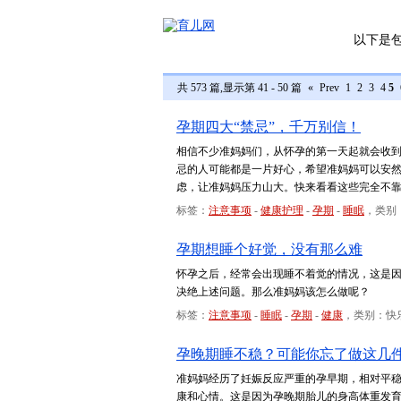
以下是
共 573 篇,显示第 41 - 50 篇
«
Prev
1
2
3
4
5
孕期四大“禁忌”，千万别信！
相信不少准妈妈们，从怀孕的第一天起就会收
忌的人可能都是一片好心，希望准妈妈可以安
虑，让准妈妈压力山大。快来看看这些完全不
标签：
注意事项
-
健康护理
-
孕期
-
睡眠
，类别
孕期想睡个好觉，没有那么难
怀孕之后，经常会出现睡不着觉的情况，这是
决绝上述问题。那么准妈妈该怎么做呢？
标签：
注意事项
-
睡眠
-
孕期
-
健康
，类别：快
孕晚期睡不稳？可能你忘了做这几
准妈妈经历了妊娠反应严重的孕早期，相对平
康和心情。这是因为孕晚期胎儿的身高体重发