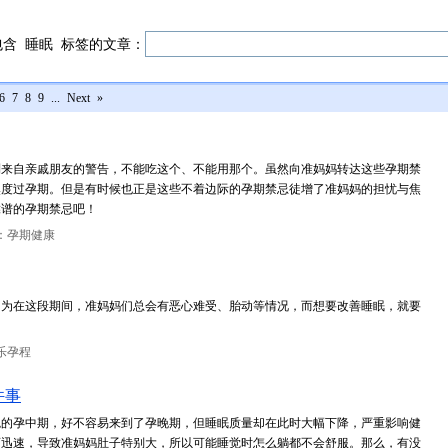
包含
睡眠
标签的文章：
6
7
8
9
...
Next
»
到来自亲戚朋友的警告，不能吃这个、不能用那个。虽然向准妈妈转达这些孕期禁
然度过孕期。但是有时候也正是这些不着边际的孕期禁忌徒增了准妈妈的担忧与焦
靠谱的孕期禁忌吧！
：孕期健康
因为在这段期间，准妈妈们总会有恶心难受、胎动等情况，而想要改善睡眠，就要
乐孕程
件事
稳的孕中期，好不容易来到了孕晚期，但睡眠质量却在此时大幅下降，严重影响健
育迅速，导致准妈妈肚子特别大，所以可能睡觉时怎么躺都不会舒服。那么，有没