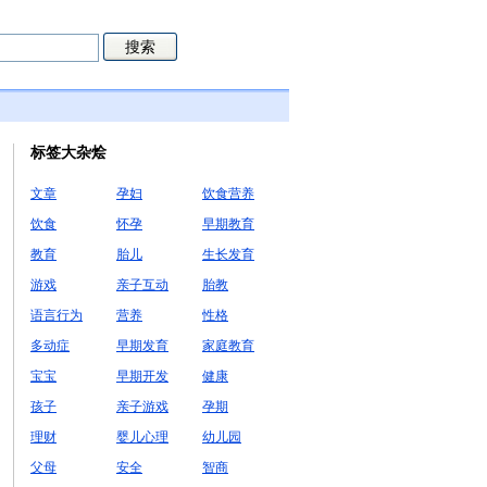
标签大杂烩
文章
孕妇
饮食营养
饮食
怀孕
早期教育
教育
胎儿
生长发育
游戏
亲子互动
胎教
语言行为
营养
性格
多动症
早期发育
家庭教育
宝宝
早期开发
健康
孩子
亲子游戏
孕期
理财
婴儿心理
幼儿园
父母
安全
智商