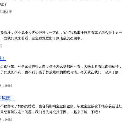
眠呢？
孕期健康
频频流汗，这不免令人忧心忡忡：一方面，宝宝容易出汗感冒着凉了怎么办？另一
，下面我们就来看看，宝宝睡觉爱出汗到底是怎么回事。
眠
眠！
两边都很累。可是家长也很无奈：孩子怎么哄都睡不着，大晚上看着比谁都精神，
孩子的成长不利，也不利于孩子养成规律的睡眠习惯。今天就让我们一起来了解一
别：睡眠
些原因！
样不仅影响了妈妈的睡眠，也容易影响宝宝的健康。毕竟宝宝踢被子很容易会让肚
如果想要解决这个问题，我们首先得究其原因。一起来了解一下吧！
别：睡眠