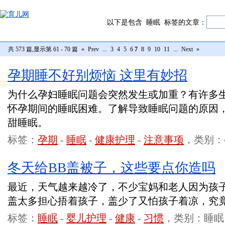
以下是包含
睡眠
标签的文章：
共 573 篇,显示第 61 - 70 篇
«
Prev
...
3
4
5
6
7
8
9
10
11
...
Next
»
孕期睡不好别烦恼 这里有妙招
为什么孕妇睡眠问题会突然发生或加重？有许多
怀孕期间的睡眠困难。了解导致睡眠问题的原因
甜睡眠。
标签：
孕期
-
睡眠
-
健康护理
-
注意事项
，类别：
冬天给BB盖被子，这些要点你造吗
最近，天气越来越冷了，不少宝妈和老人因为孩
盖太多担心捂着孩子，盖少了又怕孩子着凉，究
标签：
睡眠
-
婴儿护理
-
健康
-
习惯
，类别：睡眠