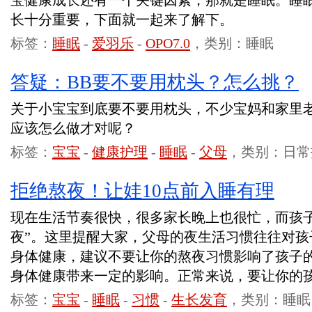
宝健康成长还有一个关键因素，那就是睡眠。睡
长十分重要，下面就一起来了解下。
标签：
睡眠
-
爱羽乐
-
OPO7.0
，类别：睡眠
答疑：BB要不要用枕头？怎么挑？
关于小宝宝到底要不要用枕头，不少宝妈和家里
应该怎么做才对呢？
标签：
宝宝
-
健康护理
-
睡眠
-
父母
，类别：日常
拒绝熬夜！让娃10点前入睡有理
现在生活节奏很快，很多家长晚上也很忙，而孩子
夜”。这里提醒大家，父母的夜生活习惯往往对孩
身体健康，建议不要让你的熬夜习惯影响了孩子
身体健康带来一定的影响。正常来说，要让你的孩
标签：
宝宝
-
睡眠
-
习惯
-
生长发育
，类别：睡眠