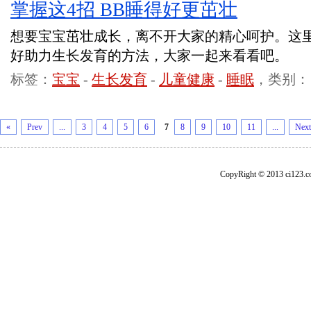
掌握这4招 BB睡得好更茁壮
想要宝宝茁壮成长，离不开大家的精心呵护。这
好助力生长发育的方法，大家一起来看看吧。
标签：
宝宝
-
生长发育
-
儿童健康
-
睡眠
，类别：
«
Prev
...
3
4
5
6
7
8
9
10
11
...
Next
CopyRight © 2013 ci1