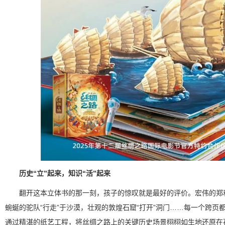
历史“立”起来，知识“活”起来
翻开这本立体书的那一刻，孩子的惊叹就是最好的评价。宏伟的郑和
蜿蜒的驼队“行走”于沙漠，壮观的敦煌石窟“打开”洞门……每一个跨页
通过精湛的纸艺工程，将丝绸之路上的关键历史场景栩栩如生地还原在