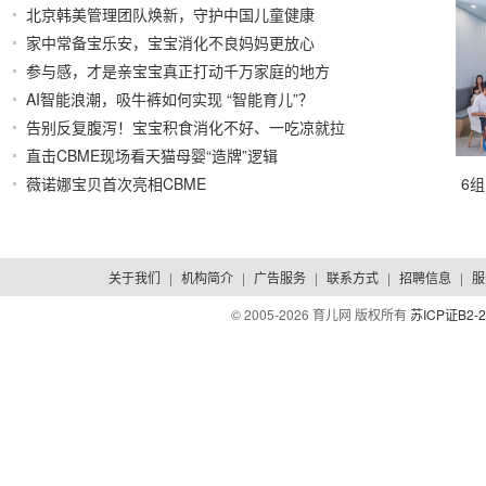
北京韩美管理团队焕新，守护中国儿童健康
2026/07/31
家中常备宝乐安，宝宝消化不良妈妈更放心
2026/07/30
参与感，才是亲宝宝真正打动千万家庭的地方
AI智能浪潮，吸牛裤如何实现 “智能育儿”？
2026/07/30
2026/07/29
告别反复腹泻！宝宝积食消化不好、一吃凉就拉
直击CBME现场看天猫母婴“造牌”逻辑
2026/07/29
2026/07/23
薇诺娜宝贝首次亮相CBME
6
2026/07/23
关于我们
|
机构简介
|
广告服务
|
联系方式
|
招聘信息
|
服
© 2005-
2026 育儿网 版权所有
苏ICP证B2-2