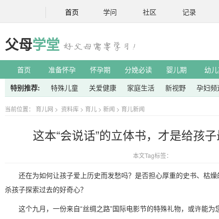
首页
学问
社区
记录
父母
学堂
首页
准备怀孕
怀孕期
分娩必读
婴儿期
幼儿
特别推荐:
特殊儿童
关爱健康
家庭生活
新视野
孕妇频
当前位置：
育儿网
>
资料库
>
育儿
>
新闻
>
育儿新闻
这本“会说话”的立体书，才是给孩
本文Tag标签：
还在为如何让孩子爱上历史而发愁吗？是否担心厚重的史书、枯燥
杀孩子探索过去的好奇心？
这个九月，一份来自“丝绸之路”国际电影节的特殊礼物，或许能为