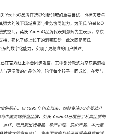
 YeeHoO品牌在跨界创新领域的重要尝试，也标志着与
强大的线下场域资源与业务协同能力，为英氏 YeeHoO
式空间。英氏 YeeHoO品牌代表刘激辉先生表示，京东
支持，强化了线上线下的消费联动。此次既是英氏
托京东的数字化能力，实现了更精准的用户触达。
列产品现已在官方线上平台同步发售，其中部分款式为京东渠道独
达与更温暖的产品体验，陪伴每个孩子一同成长，在爱与
宝宝的初心。自 1995 年创立以来，始终专注0-3岁婴幼儿
为中国高端婴童品牌，英氏 YeeHoO已覆盖了从高品质的
、水杯、玩具到出行用品、孕产护理、洗护产品、中大童
品牌建立婴童集合店，为中国家庭及孩子享受高品质生活