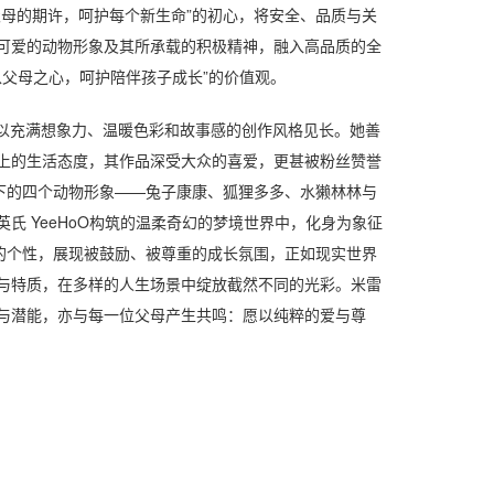
父母的期许，呵护每个新生命”的初心，将安全、品质与关
可爱的动物形象及其所承载的积极精神，融入高品质的全
“以父母之心，呵护陪伴孩子成长”的价值观。
），以充满想象力、温暖色彩和故事感的创作风格见长。她善
上的生活态度，其作品深受大众的喜爱，更甚被粉丝赞誉
笔下的四个动物形象——兔子康康、狐狸多多、水獭林林与
氏 YeeHoO构筑的温柔奇幻的梦境世界中，化身为象征
特的个性，展现被鼓励、被尊重的成长氛围，正如现实世界
与特质，在多样的人生场景中绽放截然不同的光彩。米雷
与潜能，亦与每一位父母产生共鸣：愿以纯粹的爱与尊