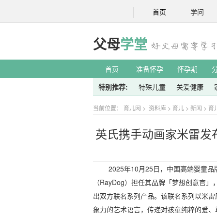
首页
学问
父母
学堂
首页
准备怀孕
怀孕期
特别推荐:
特殊儿童
关爱健康
当前位置：
育儿网
>
资料库
>
育儿
>
新闻
>
育
英氏携手动画家米雷发
2025年10月25日，中国高端婴童
（RayDog）担任其品牌「梦想创意官
出双方联名系列产品。该联名系列以米雷
象力的艺术语言，传递对孩童纯粹的爱、