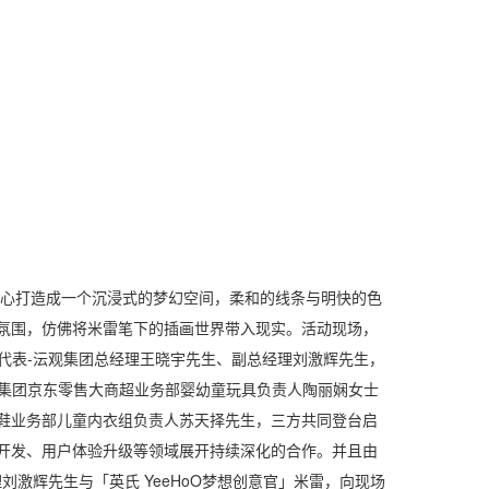
心打造成一个沉浸式的梦幻空间，柔和的线条与明快的色
氛围，仿佛将米雷笔下的插画世界带入现实。活动现场，
品牌代表-沄观集团总经理王晓宇先生、副总经理刘激辉先生，
京东集团京东零售大商超业务部婴幼童玩具负责人陶丽娴女士
鞋业务部儿童内衣组负责人苏天择先生，三方共同登台启
开发、用户体验升级等领域展开持续深化的合作。并且由
理刘激辉先生与「英氏 YeeHoO梦想创意官」米雷，向现场