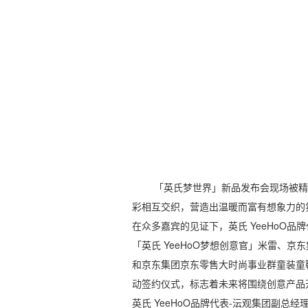
「英氏梦世界」新品发布会现场被精
彩相互交织，营造出温暖而富有想象力的
在众多嘉宾的见证下，英氏 YeeHoO
「英氏 YeeHoO梦想创意官」米雷、
和京东集团京东零售大时尚事业群童装童
动签约仪式，标志着未来将围绕创意产品
英氏 YeeHoO品牌代表-沄观集团副总经