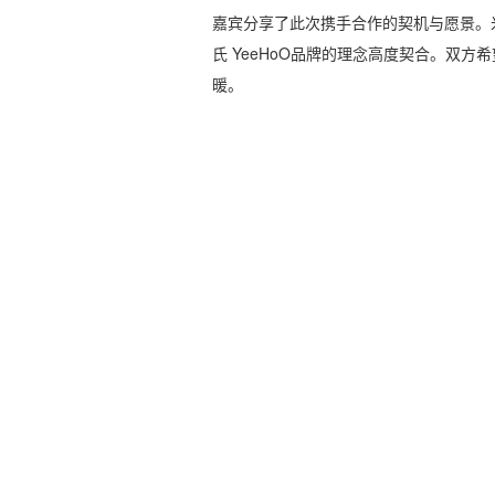
嘉宾分享了此次携手合作的契机与愿景。
氏 YeeHoO品牌的理念高度契合。双
暖。