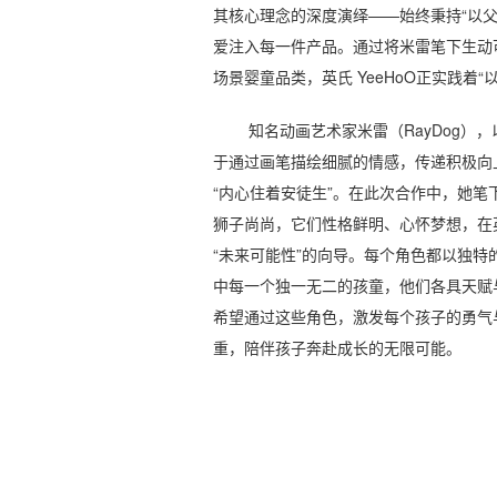
其核心理念的深度演绎——始终秉持“以
爱注入每一件产品。通过将米雷笔下生动
场景婴童品类，英氏 YeeHoO正实践着
知名动画艺术家米雷（RayDog
于通过画笔描绘细腻的情感，传递积极向
“内心住着安徒生”。在此次合作中，她
狮子尚尚，它们性格鲜明、心怀梦想，在英
“未来可能性”的向导。每个角色都以独
中每一个独一无二的孩童，他们各具天赋
希望通过这些角色，激发每个孩子的勇气
重，陪伴孩子奔赴成长的无限可能。