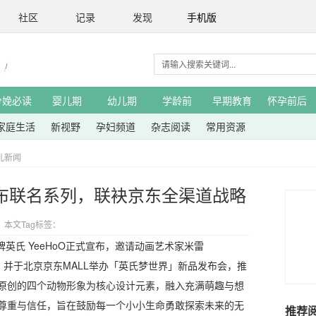
社区
记录
发现
手机版
分娩必读
婴儿期
幼儿期
学龄前
早期教育
怀孕前后
家庭生活
新视野
孕妇频道
杂志阅读
常用资源
儿新闻
布联名系列，联袂京东全渠道战略
本文Tag标签：
品牌英氏 YeeHoO正式宣布，邀请动画艺术家米雷
」，并于北京京东MALL举办「英氏梦世界」新品发布会，推
原创的四个动物形象为核心设计元素，融入充满萌趣与想
尊重与信任，旨在鼓励每一个小小生命勇敢探索未来的无
推荐