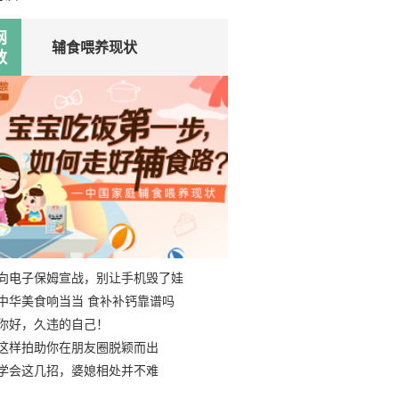
网
辅食喂养现状
数
向电子保姆宣战，别让手机毁了娃
中华美食响当当 食补补钙靠谱吗
你好，久违的自己！
这样拍助你在朋友圈脱颖而出
学会这几招，婆媳相处并不难