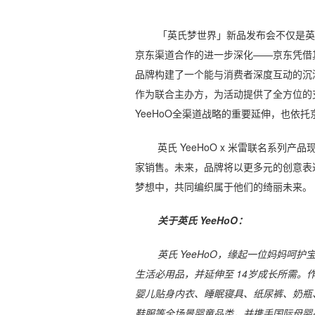
「英氏梦世界」新品发布会不仅是英氏
京东渠道合作的进一步深化——京东凭借其
品牌构建了一个能与消费者深度互动的沉浸
作为联合主办方，为活动提供了全方位的
YeeHoO全渠道战略的重要延伸，也依
英氏 YeeHoO x 米雷联名系
家销售。未来，品牌将以更多元的创意表
梦想中，共同编织属于他们的绮丽未来。
关于英氏 YeeHoO：
英氏 YeeHoO，缘起一位妈妈呵护
生活必用品，并延伸至 14岁成长所需。作
婴儿贴身内衣、睡眠寝具、纸尿裤、奶瓶
鞋服等全场景婴童品类，并携手国际母婴