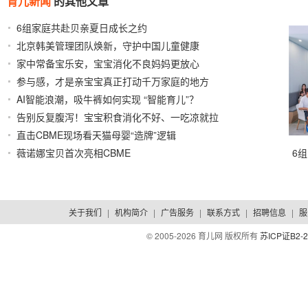
育儿新闻
的其他文章
6组家庭共赴贝亲夏日成长之约
2026/08/03
北京韩美管理团队焕新，守护中国儿童健康
2026/07/31
家中常备宝乐安，宝宝消化不良妈妈更放心
2026/07/30
参与感，才是亲宝宝真正打动千万家庭的地方
AI智能浪潮，吸牛裤如何实现 “智能育儿”？
2026/07/30
2026/07/29
告别反复腹泻！宝宝积食消化不好、一吃凉就拉
直击CBME现场看天猫母婴“造牌”逻辑
2026/07/29
2026/07/23
薇诺娜宝贝首次亮相CBME
6
2026/07/23
关于我们
|
机构简介
|
广告服务
|
联系方式
|
招聘信息
|
服
© 2005-
2026 育儿网 版权所有
苏ICP证B2-2