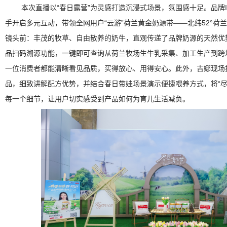
本次直播以“春日露营”为灵感打造沉浸式场景，氛围感十足。品牌I
手开启多元互动，带领全网用户“云游”荷兰黄金奶源带——北纬52°荷
镜头前：丰茂的牧草、自由散养的奶牛，直观传递了品牌奶源的天然优
品扫码溯源功能，一键即可查询从荷兰牧场生牛乳采集、加工生产到跨
一位消费者都能清晰看见品质，买得放心、用得安心。此外，吉娜现场拆
品，细致讲解配方优势，并结合春日带娃场景演示便捷喂养方式，将“尽
每一个细节，让用户切实感受到产品如何为育儿生活减负。