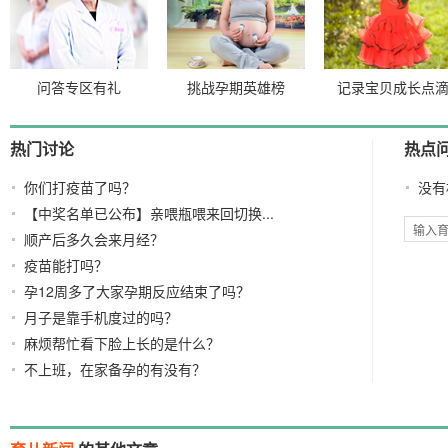
问答专区有礼
挑战孕期英雄榜
记录宝贝成长点
热门讨论
热点
你们打疫苗了吗？
没有
【中奖名单已公布】亲喂瓶喂来回切换...
顺产后多久会来月经？
疫苗能打吗？
孕12周多了大家孕期反应结束了吗？
月子是靠手机度过的吗？
麻烦帮忙看下脸上长的是什么？
不上班，在家备孕的有没有？