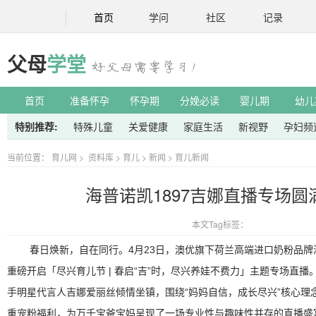
首页
学问
社区
记录
父母
学堂
首页
准备怀孕
怀孕期
分娩必读
婴儿期
幼儿
特别推荐:
特殊儿童
关爱健康
家庭生活
新视野
孕妇频
当前位置：
育儿网
>
资料库
>
育儿
>
新闻
>
育儿新闻
海普诺凯1897吉娜直播专场圆
本文Tag标签：
春日焕新，自在同行。4月23日，澳优旗下荷兰高端进口奶粉品牌海
重磅开启「尽兴育儿节 | 春启“吉”时，尽兴养娃不费力」主题专场直
手明星代言人吉娜爱丽丝倾情坐镇，围绕“妈妈自信，成长尽兴”核心理
重宠粉福利，为万千宝爸宝妈呈现了一场专业性与趣味性并存的直播盛