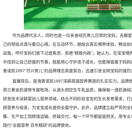
作为品牌代言人，同时也是一位亲身经历育儿日常的宝妈，吉娜爱
己的带娃点滴与春日心得。在互动环节，她结合真实喂养体验，畅谈如
自我，呼吁宝妈们放下过度焦虑、拒绝“精致内耗”。她认为，在宝宝喂
中找到让自己舒服的节奏，既能用心守护孩子成长，也能保留属于妈妈
普诺凯1897“尽兴育儿”的品牌理念高度契合，迅速引发全网宝妈的强烈
直播背后，是海普诺凯1897深耕高端营养赛道的扎实实力。品牌
荷兰黄金奶源带专属牧场，从源头把控生牛乳品质，确保每一滴奶源纯
研发技术深耕婴幼儿营养领域，结合不同阶段宝宝的生长发育需求，打
顾营养与吸收，为宝宝成长提供全面守护。此外，品牌建立起严苛的全
集、生产加工到跨境运输、终端交付，每一个环节都层层把关，用专业
践行“全面营养 百年精研”的品牌使命。