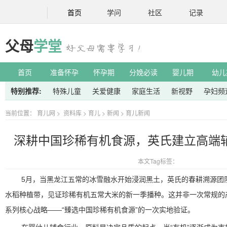
首页
学问
社区
记录
父母
学堂
首页
准备怀孕
怀孕期
分娩必读
婴儿期
幼儿
特别推荐:
特殊儿童
关爱健康
家庭生活
新视野
孕妇频
当前位置：
育儿网
>
资料库
>
育儿
>
新闻
>
育儿新闻
深耕中国珍稀有机食源，英氏建立高端
本文Tag标签：
5月，当黑龙江五常的冰雪融水开始浸润黑土，英氏的春耕溯源团队
水稻种植带，见证珍稀有机五常大米的新一季播种。这并非一次常规的
系列核心战略——“臻选中国珍稀有机食源”的一次实地验证。