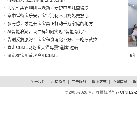
北京韩美管理团队焕新，守护中国儿童健康
2026/07/31
家中常备宝乐安，宝宝消化不良妈妈更放心
2026/07/30
参与感，才是亲宝宝真正打动千万家庭的地方
AI智能浪潮，吸牛裤如何实现 “智能育儿”？
2026/07/30
2026/07/29
告别反复腹泻！宝宝积食消化不好、一吃凉就拉
直击CBME现场看天猫母婴“造牌”逻辑
2026/07/29
2026/07/23
薇诺娜宝贝首次亮相CBME
6
2026/07/23
关于我们
|
机构简介
|
广告服务
|
联系方式
|
招聘信息
|
服
© 2005-
2026 育儿网 版权所有
苏ICP证B2-2