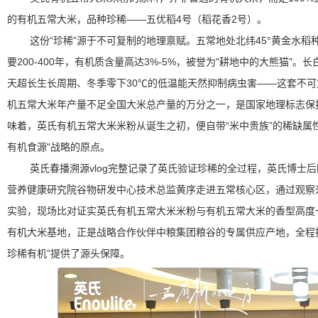
的有机五常大米，品种珍稀——五优稻4号（稻花香2号）。
这份“珍稀”源于不可复制的地理禀赋。五常地处北纬45°黄金水稻
要200-400年，有机质含量高达3%-5%，被誉为"耕地中的大熊猫"。长白
天超长生长周期、冬季零下30℃的低温能天然抑制病虫害——这套不
机五常大米年产量不足全国大米总产量的万分之一，是国家地理标志保
味着，英氏有机五常大米米粉从诞生之初，便自带“米中贵族”的稀缺属
有机食源"战略的原点。
英氏春播溯源vlog完整记录了英氏验证珍稀的全过程，英氏博士
营养健康研究院谷物研发中心技术总监黄序走进五常核心区，通过观察
实验，现场比对证实英氏有机五常大米米粉与有机五常大米的香型高度
有机大米基地，正是战略合作伙伴中粮集团粮谷的专属供应产地，全程
珍稀有机”提供了源头保障。