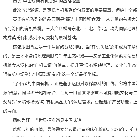
英氏“中国珍稀有机食源”的战略版图
此次五常溯源，是英氏有机系列价值叙事的重要篇章，但绝非全部
英氏有机系列的选品原则是“臻选中国珍稀食源”。从五常的有机
再到汾阳的有机核桃，三大产区横跨东北、西北、华北，均为国家地理
构成英氏有机系列不可复制的原料基础。
这张版图背后是一个清醒的战略判断：当“有机认证”逐渐成为市
的，是土地本身的地理禀赋与千年生态积累——这是工业化体系无法复
机辅食从泛化的“有机认证”价值点，提升至“具有稀缺地理、文化与生态
通有机中切割出“中国珍稀有机”这一全新品类坐标。
“了不起的中国有机”，正是基于这份对珍稀原料的自信。它将中国
源”智慧，同珍稀产地相结合，让每一口辅食都承载不可复制的文化与
父母对“高端珍稀感”与“有机高品质”的深层需求，更超越了产品功能，
的层面。
风味为证，当世界标准遇见中国味道
珍稀原料的价值，最终需要经过最严苛的味蕾检验。2026年，英