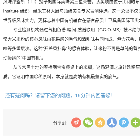
风味评鉴所（ITI）授予的国际美味奖三星荣誉。该奖项由位于比利时布鲁塞
Institute 组织，经米其林大厨与顶级美食专家盲测评选。这一荣誉
世界级风味实力，更标志着中国有机辅食在感官品质上已具备国际顶尖
专业检测机构通过气相色谱-嗅闻-质谱联用（GC-O-MS）技术
常大米米粉的核心风味由花果般的香气和清甜味共同构成，包含花香、
味等多重层次。这种“开盖香扑鼻”的感官体验，让米粉不再是单纯的营
动接纳的“中国有机”。
从五常黑土地的春播到宝宝餐桌上的米糊，这场溯源之旅让珍稀原
质。它证明中国珍稀原料，本身就是高端有机最坚实的底气。
还有疑问吗？请留下您的问题，15分钟内回答您！
分享到: