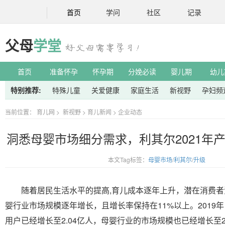
首页
学问
社区
记录
父母
学堂
首页
准备怀孕
怀孕期
分娩必读
婴儿期
幼儿
特别推荐:
特殊儿童
关爱健康
家庭生活
新视野
孕妇频
当前位置：
育儿网
>
新视野
>
育儿新闻
>
企业动态
洞悉母婴市场细分需求，利其尔2021年
本文Tag标签：
母婴市场
/
利其尔
/
升级
随着居民生活水平的提高,育儿成本逐年上升，潜在消费者
婴行业市场规模逐年增长，且增长率保持在11%以上。2019
用户已经增长至2.04亿人，母婴行业的市场规模也已经增长至2