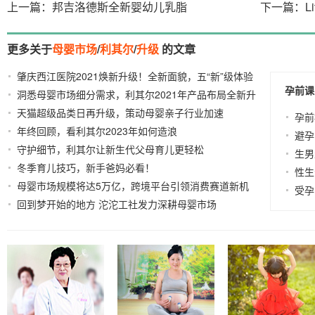
上一篇：邦吉洛德斯全新婴幼儿乳脂
下一篇：Lit
更多关于
母婴市场
/
利其尔
/
升级
的文章
肇庆西江医院2021焕新升级！全新面貌，五“新”级体验
孕前课
洞悉母婴市场细分需求，利其尔2021年产品布局全新升
2021-07-27
天猫超级品类日再升级，策动母婴亲子行业加速
级
2021-
2021-01-21
孕前
年终回顾，看利其尔2023年如何造浪
01-11
2023-12-25
避孕
守护细节，利其尔让新生代父母育儿更轻松
2023-11-24
生男
冬季育儿技巧，新手爸妈必看！
2023-11-24
性生
母婴市场规模将达5万亿，跨境平台引领消费赛道新机
受孕
回到梦开始的地方 沱沱工社发力深耕母婴市场
遇
2016-10-
2020-10-13
27