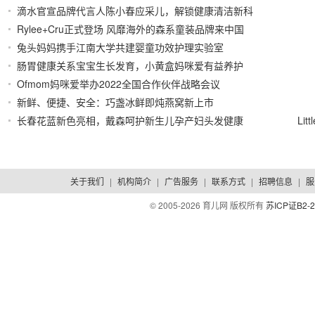
滴水官宣品牌代言人陈小春应采儿，解锁健康清洁新科
2022/12/09
Rylee+Cru正式登场 风靡海外的森系童装品牌来中国
技
2022/08/12
兔头妈妈携手江南大学共建婴童功效护理实验室
啦！
2022/08/11
肠胃健康关系宝宝生长发育，小黄盒妈咪爱有益养护
2022/08/10
Ofmom妈咪爱举办2022全国合作伙伴战略会议
2022/08/09
新鲜、便捷、安全：巧盏冰鲜即炖燕窝新上市
2022/08/09
长春花蓝新色亮相，戴森呵护新生儿孕产妇头发健康
Li
2022/08/05
2022/08/01
关于我们
|
机构简介
|
广告服务
|
联系方式
|
招聘信息
|
服
© 2005-
2026 育儿网 版权所有
苏ICP证B2-2