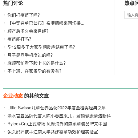
热门讨论
热点
你们打疫苗了吗？
【中奖名单已公布】亲喂瓶喂来回切换...
顺产后多久会来月经？
疫苗能打吗？
孕12周多了大家孕期反应结束了吗？
月子是靠手机度过的吗？
麻烦帮忙看下脸上长的是什么？
不上班，在家备孕的有没有？
企业动态
的其他文章
Little Swisse儿童营养品获2022年度金橙奖经典之星
滴水官宣品牌代言人陈小春应采儿，解锁健康清洁新科
2022/12/09
Rylee+Cru正式登场 风靡海外的森系童装品牌来中国
技
2022/08/12
兔头妈妈携手江南大学共建婴童功效护理实验室
啦！
2022/08/11