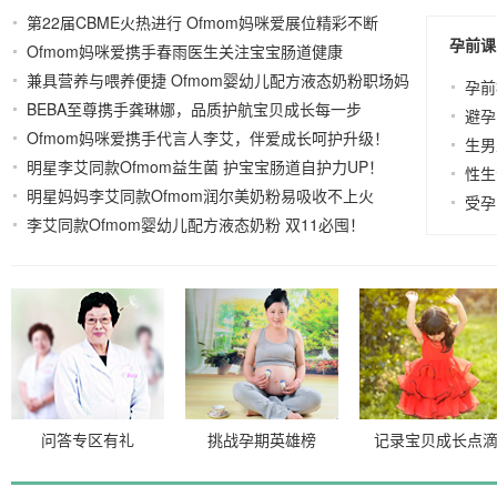
第22届CBME火热进行 Ofmom妈咪爱展位精彩不断
孕前课
Ofmom妈咪爱携手春雨医生关注宝宝肠道健康
2023-06-30
2022-03-
兼具营养与喂养便捷 Ofmom婴幼儿配方液态奶粉职场妈
30
孕前
BEBA至尊携手龚琳娜，品质护航宝贝成长每一步
妈新选择
2021-
2021-11-05
避孕
Ofmom妈咪爱携手代言人李艾，伴爱成长呵护升级！
06-07
生男
明星李艾同款Ofmom益生菌 护宝宝肠道自护力UP！
2021-03-15
性生
明星妈妈李艾同款Ofmom润尔美奶粉易吸收不上火
2021-11-15
受孕
李艾同款Ofmom婴幼儿配方液态奶粉 双11必囤！
2021-10-29
2021-10-27
问答专区有礼
挑战孕期英雄榜
记录宝贝成长点