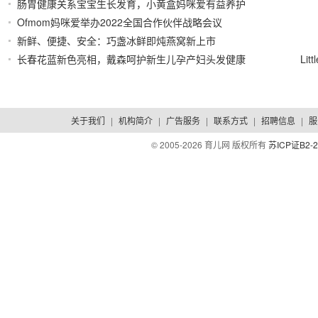
肠胃健康关系宝宝生长发育，小黄盒妈咪爱有益养护
2022/08/10
Ofmom妈咪爱举办2022全国合作伙伴战略会议
2022/08/09
新鲜、便捷、安全：巧盏冰鲜即炖燕窝新上市
2022/08/09
长春花蓝新色亮相，戴森呵护新生儿孕产妇头发健康
Li
2022/08/05
2022/08/01
关于我们
|
机构简介
|
广告服务
|
联系方式
|
招聘信息
|
服
© 2005-
2026 育儿网 版权所有
苏ICP证B2-2