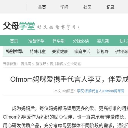
首页
学问
社区
记录
父母
学堂
首页
准备怀孕
怀孕期
分娩必读
婴儿期
幼儿
特别推荐:
特殊儿童
关爱健康
家庭生活
新视野
孕妇频
当前位置：
育儿网
>
新视野
>
育儿新闻
>
企业动态
Ofmom妈咪爱携手代言人李艾，伴爱
本文Tag标签：
李艾
/
品牌代言人
/
Ofmom妈咪爱
成为妈妈后，每位妈妈都渴望用更多的爱、更高标准的呵
Ofmom妈咪爱作为妈妈的贴心伙伴，也一直秉承着“伴爱成长
用心研发优质产品，充分考虑母婴群体不同阶段的需求，通过