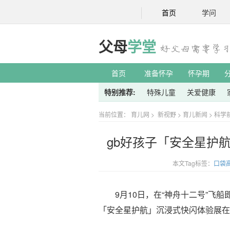
首页
学问
父母
学堂
首页
准备怀孕
怀孕期
特别推荐:
特殊儿童
关爱健康
当前位置：
育儿网
>
新视野
>
育儿新闻
>
科学
gb好孩子「安全星护
本文Tag标签：
口袋
9月10日，在“神舟十二号”飞船
「安全星护航」沉浸式快闪体验展在