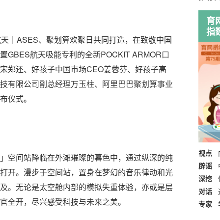
育
指
｜ASES、聚划算欢聚日共同打造，在致敬中国
BES航天吸能专利的全新POCKIT ARMOR口
宋郑还、好孩子中国市场CEO姜蓉芬、好孩子高
技有限公司副总经理万玉柱、阿里巴巴聚划算事业
布仪式。
视点
空间站降临在外滩璀璨的暮色中，通过纵深的纯
辟谣
打开。漫步于空间站，置身在梦幻的音乐律动和光
深挖
及。无论是太空舱内部的模拟失重体验，亦或是层
对话
官全开，尽兴感受科技与未来之美。
专家