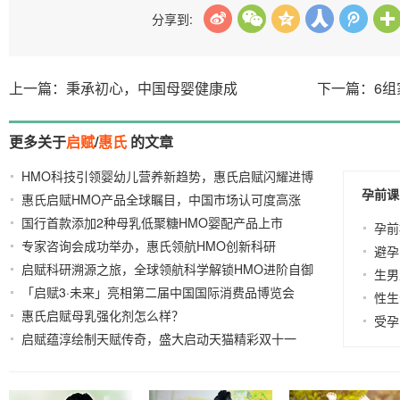
分享到:
上一篇：秉承初心，中国母婴健康成
下一篇：6
更多关于
启赋
/
惠氏
的文章
HMO科技引领婴幼儿营养新趋势，惠氏启赋闪耀进博
孕前课
惠氏启赋HMO产品全球瞩目，中国市场认可度高涨
2024-11-07
国行首款添加2种母乳低聚糖HMO婴配产品上市
2024-06-27
2024-
孕前
专家咨询会成功举办，惠氏领航HMO创新科研
03-25
2023-04-
避孕
启赋科研溯源之旅，全球领航科学解锁HMO进阶自御
10
生男
「启赋3·未来」亮相第二届中国国际消费品博览会
力
2024-10-15
性生
惠氏启赋母乳强化剂怎么样？
2022-07-27
2022-01-05
受孕
启赋蕴淳绘制天赋传奇，盛大启动天猫精彩双十一
2021-11-02