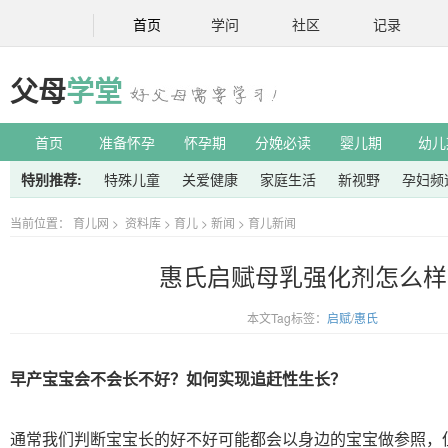
首页
学问
社区
记录
父母
学堂
首页
准备怀孕
怀孕期
分娩必读
婴儿期
幼儿
特别推荐:
特殊儿童
关爱健康
家庭生活
新视野
孕妇频
当前位置：
育儿网
>
资料库
>
育儿
>
新闻
>
育儿新闻
惠氏启赋母乳强化剂怎么样
本文Tag标签：
启赋
/
惠氏
早产宝宝会不会长不好？如何实现追赶性生长？
通常我们判断宝宝长的好不好可能都会以身边的宝宝做参照，