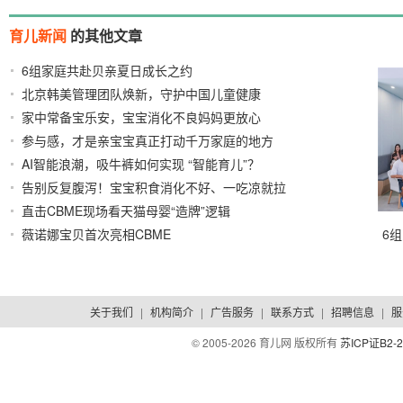
育儿新闻
的其他文章
6组家庭共赴贝亲夏日成长之约
2026/08/03
北京韩美管理团队焕新，守护中国儿童健康
2026/07/31
家中常备宝乐安，宝宝消化不良妈妈更放心
2026/07/30
参与感，才是亲宝宝真正打动千万家庭的地方
AI智能浪潮，吸牛裤如何实现 “智能育儿”？
2026/07/30
2026/07/29
告别反复腹泻！宝宝积食消化不好、一吃凉就拉
直击CBME现场看天猫母婴“造牌”逻辑
2026/07/29
2026/07/23
薇诺娜宝贝首次亮相CBME
6
2026/07/23
关于我们
|
机构简介
|
广告服务
|
联系方式
|
招聘信息
|
服
© 2005-
2026 育儿网 版权所有
苏ICP证B2-2