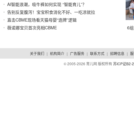
AI智能浪潮，吸牛裤如何实现 “智能育儿”？
2026/07/30
2026/07/29
告别反复腹泻！宝宝积食消化不好、一吃凉就拉
直击CBME现场看天猫母婴“造牌”逻辑
2026/07/29
2026/07/23
薇诺娜宝贝首次亮相CBME
6
2026/07/23
关于我们
|
机构简介
|
广告服务
|
联系方式
|
招聘信息
|
服
© 2005-
2026 育儿网 版权所有
苏ICP证B2-2