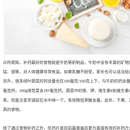
众所周知，补钙最好的食物就是牛奶等奶制品，牛奶中含有丰富的矿物
锰、钼等，对人体健康非常有益。如果乳糖不耐受，家长也可以适当给
另外，很多绿叶蔬菜的钙含量也在
毫克
克上下，与牛奶的钙含
100
/100
毫克钙，
绿苋菜含
毫克钙，蔬菜中的镁、钾、维生素
和维生素
100g
187
K
率。但是注意烹调前在水中焯一下，有效降低草酸含量。此外，干果、
高的食物。
除了通过食物补钙之外，吃钙片是目前最普遍且更为直接有效的补钙方