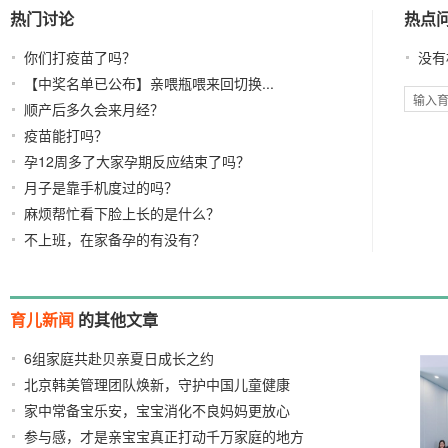
热门讨论
热点
你们打疫苗了吗？
没有
【中奖名单已公布】亲喂瓶喂来回切换...
顺产后多久会来月经？
疫苗能打吗？
孕12周多了大家孕期反应结束了吗？
月子是靠手机度过的吗？
麻烦帮忙看下脸上长的是什么？
不上班，在家备孕的有没有？
育儿新闻
的其他文章
6组家庭共赴贝亲夏日成长之约
2026/08/03
北京韩美管理团队焕新，守护中国儿童健康
2026/07/31
家中常备宝乐安，宝宝消化不良妈妈更放心
2026/07/30
参与感，才是亲宝宝真正打动千万家庭的地方