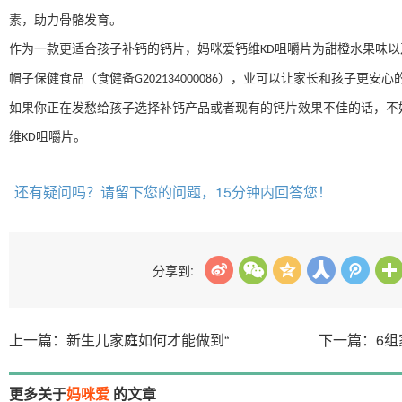
素，助力骨骼发育。
作为一款更适合孩子补钙的钙片，妈咪爱钙维
咀嚼片为甜橙水果味以
KD
帽子保健食品（食健备
），业可以让家长和孩子更安心
G202134000086
如果你正在发愁给孩子选择补钙产品或者现有的钙片效果不佳的话，不
维
咀嚼片。
KD
还有疑问吗？请留下您的问题，15分钟内回答您！
分享到:
上一篇：新生儿家庭如何才能做到“
下一篇：6
更多关于
妈咪爱
的文章