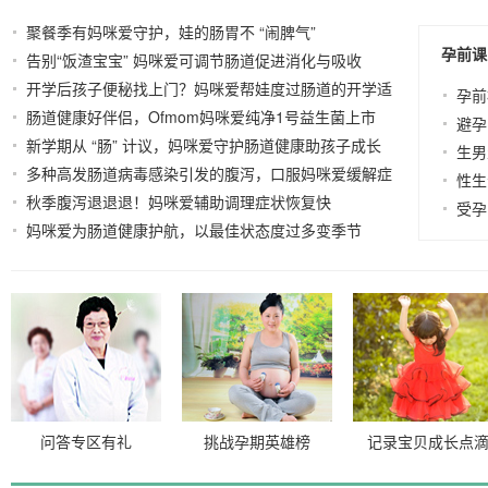
聚餐季有妈咪爱守护，娃的肠胃不 “闹脾气”
2025-12-22
孕前课
告别“饭渣宝宝” 妈咪爱可调节肠道促进消化与吸收
开学后孩子便秘找上门？妈咪爱帮娃度过肠道的开学适
2025-12-17
孕前
肠道健康好伴侣，Ofmom妈咪爱纯净1号益生菌上市
应期
2025-03-10
避孕
新学期从 “肠” 计议，妈咪爱守护肠道健康助孩子成长
2025-03-07
生男
多种高发肠道病毒感染引发的腹泻，口服妈咪爱缓解症
2025-02-14
性生
秋季腹泻退退退！妈咪爱辅助调理症状恢复快
状
2024-10-
2024-11-25
受孕
妈咪爱为肠道健康护航，以最佳状态度过多变季节
30
2024-10-21
问答专区有礼
挑战孕期英雄榜
记录宝贝成长点