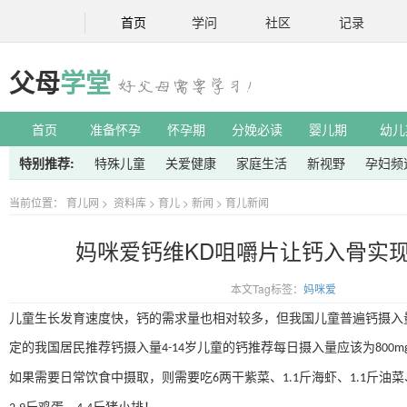
首页
学问
社区
记录
父母
学堂
首页
准备怀孕
怀孕期
分娩必读
婴儿期
幼儿
特别推荐:
特殊儿童
关爱健康
家庭生活
新视野
孕妇频
当前位置：
育儿网
>
资料库
>
育儿
>
新闻
>
育儿新闻
妈咪爱钙维KD咀嚼片让钙入骨实
本文Tag标签：
妈咪爱
儿童生长发育速度快，钙的需求量也相对较多，但我国儿童普遍钙摄入
定的我国居民推荐钙摄入量
岁儿童的钙推荐每日摄入量应该为
4-14
800m
如果需要日常饮食中摄取，则需要吃
两干紫菜、
斤海虾、
斤油菜
6
1.1
1.1