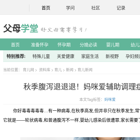
首页
学问
社区
记录
父母
学堂
首页
准备怀孕
怀孕期
分娩必读
婴儿期
幼儿
特别推荐:
特殊儿童
关爱健康
家庭生活
新视野
孕妇频
当前位置：
育儿网
>
资料库
>
育儿
>
新闻
>
育儿新闻
秋季腹泻退退退！妈咪爱辅助调理
本文Tag标签：
妈咪爱
你好毒毒毒毒毒…有一种病毒,在秋季高发,但并非只在秋季发生,常“
它就是——轮状病毒,和普通腹泻不一样,婴幼儿感染后很遭罪,家长需要