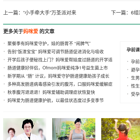
上一篇：“小手牵大手”万圣派对来
下一篇：6
更多关于
妈咪爱
的文章
聚餐季有妈咪爱守护，娃的肠胃不 “闹脾气”
2025-12-22
孕前课
告别“饭渣宝宝” 妈咪爱可调节肠道促进消化与吸收
开学后孩子便秘找上门？妈咪爱帮娃度过肠道的开学适
2025-12-17
孕前
肠道健康好伴侣，Ofmom妈咪爱纯净1号益生菌上市
应期
2025-03-10
避孕
新学期从 “肠” 计议，妈咪爱守护肠道健康助孩子成长
2025-03-07
生男
多种高发肠道病毒感染引发的腹泻，口服妈咪爱缓解症
2025-02-14
性生
秋季腹泻退退退！妈咪爱辅助调理症状恢复快
状
2024-10-
2024-11-25
受孕
妈咪爱为肠道健康护航，以最佳状态度过多变季节
30
2024-10-21