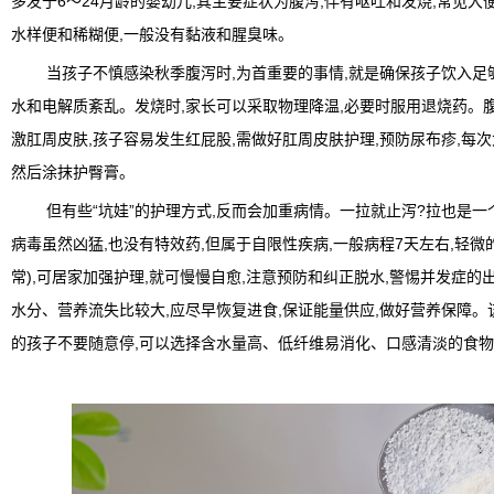
多发于6～24月龄的婴幼儿,其主要症状为腹泻,伴有呕吐和发烧,常见大
水样便和稀糊便,一般没有黏液和腥臭味。
当孩子不慎感染秋季腹泻时,为首重要的事情,就是确保孩子饮入足
水和电解质紊乱。发烧时,家长可以采取物理降温,必要时服用退烧药。
激肛周皮肤,孩子容易发生红屁股,需做好肛周皮肤护理,预防尿布疹,每
然后涂抹护臀膏。
但有些“坑娃”的护理方式,反而会加重病情。一拉就止泻?拉也是
病毒虽然凶猛,也没有特效药,但属于自限性疾病,一般病程7天左右,轻微
常),可居家加强护理,就可慢慢自愈,注意预防和纠正脱水,警惕并发症的
水分、营养流失比较大,应尽早恢复进食,保证能量供应,做好营养保障。
的孩子不要随意停,可以选择含水量高、低纤维易消化、口感清淡的食