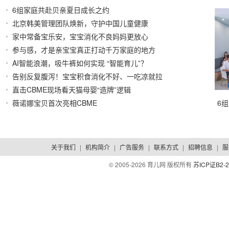
6组家庭共赴贝亲夏日成长之约
2026/08/03
北京韩美管理团队焕新，守护中国儿童健康
2026/07/31
家中常备宝乐安，宝宝消化不良妈妈更放心
2026/07/30
参与感，才是亲宝宝真正打动千万家庭的地方
AI智能浪潮，吸牛裤如何实现 “智能育儿”？
2026/07/30
2026/07/29
告别反复腹泻！宝宝积食消化不好、一吃凉就拉
直击CBME现场看天猫母婴“造牌”逻辑
2026/07/29
2026/07/23
薇诺娜宝贝首次亮相CBME
6
2026/07/23
关于我们
|
机构简介
|
广告服务
|
联系方式
|
招聘信息
|
服
© 2005-
2026 育儿网 版权所有
苏ICP证B2-2