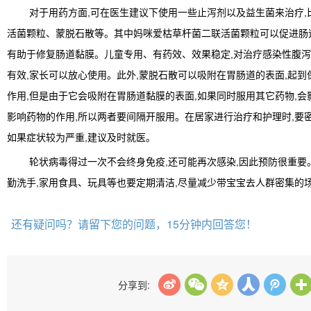
对于用药方面,可在医生建议下使用一些止泻剂以及益生菌来治疗,
活菌颗粒、蒙脱石散等。其中妈咪爱枯草杆菌二联活菌颗粒可以促进肠
有助于修复肠道黏膜。儿童专用、有药效、效果稳定,对治疗感染性腹
有效,家长可以放心使用。此外,蒙脱石散可以吸附在胃肠道的表面,起到
作用,但是由于它会吸附在胃肠道黏膜的表面,如果同时服用其它药物,会
影响药物的作用,所以两者要间隔开服用。在居家进行治疗和护理时,要
如果症状较为严重,建议及时就医。
轮状病毒得过一次不会终身免疫,还可能再次感染,因此预防很重要
勤洗手,家用食具、玩具等也要定期清洁,尽量减少带宝宝去人群密集的
还有疑问吗？请留下您的问题，15分钟内回答您！
分享到: