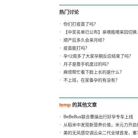
热门讨论
你们打疫苗了吗？
【中奖名单已公布】亲喂瓶喂来回切换..
顺产后多久会来月经？
疫苗能打吗？
孕12周多了大家孕期反应结束了吗？
月子是靠手机度过的吗？
麻烦帮忙看下脸上长的是什么？
不上班，在家备孕的有没有？
temp
的其他文章
BeBeBus联合曹操出行好孕专车上线
从稻米中发现新营养价值，米元力开启
美的无风感空调云朵二代全球首发，重
2026/03/18