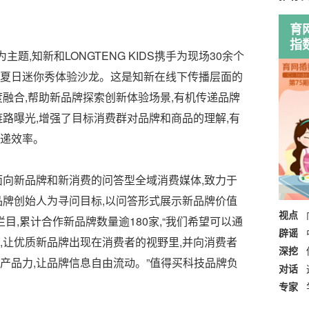
育
指
题,知新和LONGTENG KIDS携手为现场30余个
夏日迷你秀体验沙龙。这是知新在线下传播层面的
度融合,帮助新品牌探索创新体验场景,有机传递品牌
链路曝光,增强了目标消费群对品牌和商品的理解,有
递效率。
面向新品牌和新消费的问答型全域消费媒体,致力于
品牌创始人为寻问目标,以问答形式展示新品牌价值
视点
大栏目,累计合作新品牌数量逾180家,“我们希望可以通
辟谣
,让优质新品牌出现在消费者的视野里,并向消费者
深挖
产品力,让品牌信息自由流动。”值得买科技品牌负
对话
专家