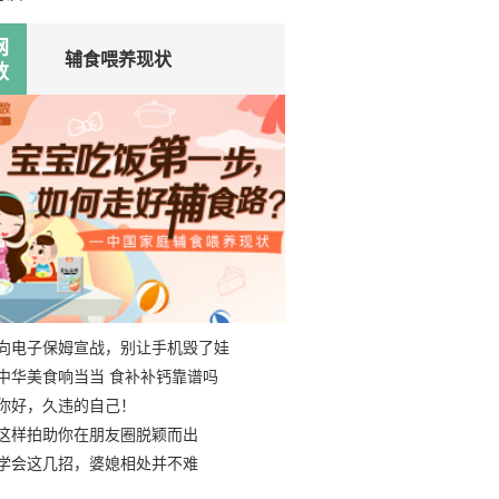
网
辅食喂养现状
数
向电子保姆宣战，别让手机毁了娃
中华美食响当当 食补补钙靠谱吗
你好，久违的自己！
这样拍助你在朋友圈脱颖而出
学会这几招，婆媳相处并不难