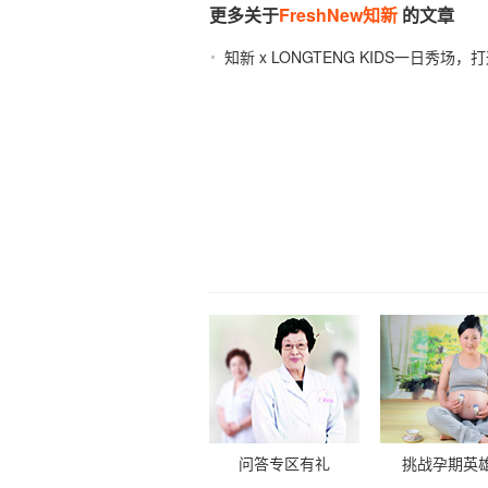
更多关于
FreshNew知新
的文章
知新 x LONGTENG KIDS一日秀场
验
2022-07-25
问答专区有礼
挑战孕期英