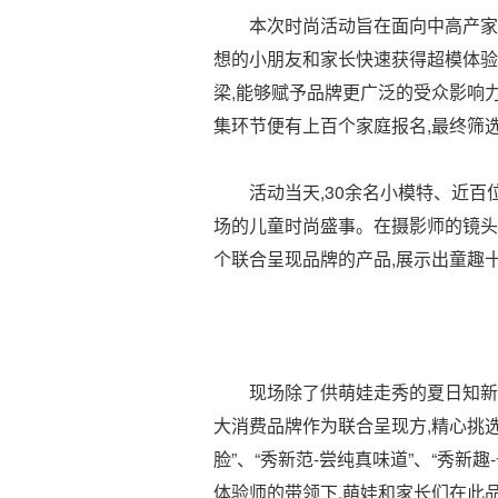
本次时尚活动旨在面向中高产家
想的小朋友和家长快速获得超模体验
梁,能够赋予品牌更广泛的受众影响
集环节便有上百个家庭报名,最终筛选
活动当天,30余名小模特、近
场的儿童时尚盛事。在摄影师的镜头
个联合呈现品牌的产品,展示出童趣
现场除了供萌娃走秀的夏日知新
大消费品牌作为联合呈现方,精心挑选
脸”、“秀新范-尝纯真味道”、“秀新趣
体验师的带领下,萌娃和家长们在此