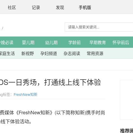
社区
记录
发现
手机版
分娩必读
婴儿期
幼儿期
学龄前
早期教育
怀孕前后
家庭生活
新视野
孕妇频道
杂志阅读
常用资源
G KIDS一日秀场，打通线上线下体验
ag标签：
FreshNew知新
费媒体《FreshNew知新》(以下简称知新)携手时尚
首场线下体验活动。
推荐