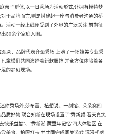
庭亲子群体,以一日秀场为活动形式,让拥有模特梦
;对于品牌而言,则是搭建起一座与消费者沟通的桥
力。活动一经上线便受到了外界的广泛关注,前期征
出30余个家庭入围。
百位观众、品牌代表齐聚秀场,上演了一场媲美专业秀
下,童模们共同演绎着新款服饰,并全方位体验着各
十足的梦幻现场。
迷你秀场外,莎布蕾、植想说、一刻馆、朵朵窝四
品质好物,联合知新在现场设置了“秀新颜-看天真笑
-去快乐益智”、“秀新潮-藏童年记忆”四大体验区,在
品尝美食、拍照打卡,并共同完成闯关游戏,沉浸式感