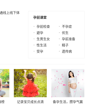
，打通线上线下体
孕前课堂
孕前检查
不孕症
避孕
优生
生男生女
孕前准备
性生活
精子
受孕
遗传病
雄榜
记录宝贝成长点滴
备孕生活，攒孕气赢