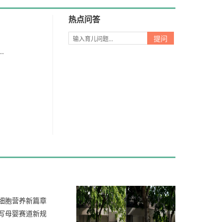
好礼
热点问答
.
2026/05/11
细胞营养新篇章
写母婴赛道新规