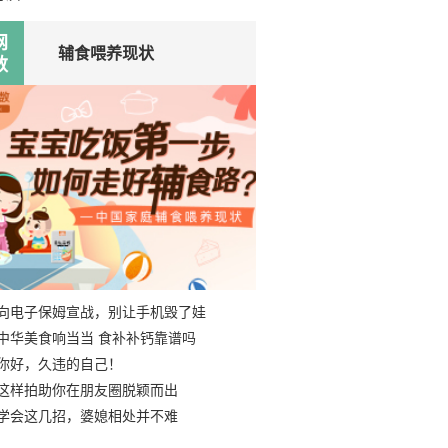
网
辅食喂养现状
数
向电子保姆宣战，别让手机毁了娃
中华美食响当当 食补补钙靠谱吗
你好，久违的自己！
这样拍助你在朋友圈脱颖而出
学会这几招，婆媳相处并不难