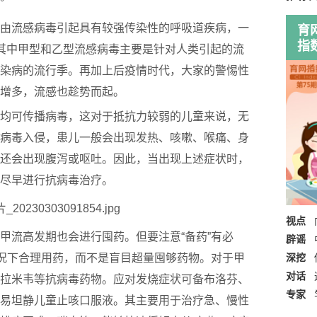
育
由流感病毒引起具有较强传染性的呼吸道疾病，一
指
其中甲型和乙型流感病毒主要是针对人类引起的流
染病的流行季。再加上后疫情时代，大家的警惕性
增多，流感也趁势而起。
均可传播病毒，这对于抵抗力较弱的儿童来说，无
病毒入侵，患儿一般会出现发热、咳嗽、喉痛、身
还会出现腹泻或呕吐。因此，当出现上述症状时，
尽早进行抗病毒治疗。
视点
甲流高发期也会进行囤药。但要注意“备药”有必
辟谣
深挖
情况下合理用药，而不是盲目超量囤够药物。对于甲
对话
拉米韦等抗病毒药物。应对发烧症状可备布洛芬、
专家
易坦静儿童止咳口服液。其主要用于治疗急、慢性