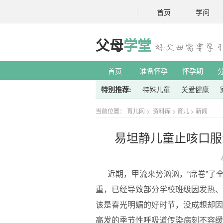
首页
学问
父母
学堂
首页
准备怀孕
怀孕期
特别推荐:
特殊儿童
关爱健康
当前位置：
育儿网
>
资料库
>
育儿
>
新闻
易坦静儿童止咳口服
近期，甲流来势汹汹，“席卷”了
重，已经导致部分学校班级因发热、
该是春光明媚的好时节，没成想却因
高发的季节性呼吸道传染病刻不容缓