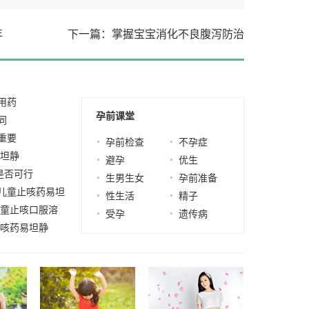
年
下一篇：掌握宝宝消化不良腹泻防治
用药
2023-12-15
孕前课堂
同
2023-11-13
重要
2023-08-28
孕前检查
不孕症
易坦静
2023-08-22
避孕
优生
是否可行
2023-
生男生女
孕前准备
儿童止咳药易坦
性生活
精子
儿童止咳口服溶
受孕
遗传病
止咳药易坦静