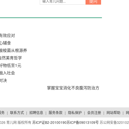
有效应对
心辅食
酸梭菌从根源养
自然美育哲学
好物低至1元
融入社会
对决
2026/02/24
掌握宝宝消化不良腹泻防治方
2026/02/24
法，做到有效应对
服务
|
联系方式
|
招聘信息
|
服务条款
|
隐私保护
|
会员注册
|
网站帮助
|
026 育儿网 版权所有
苏ICP证B2-20100190
苏ICP备09013109号
苏公网安备320102