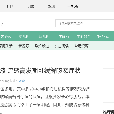
社区
记录
发现
手机版
分娩必读
婴儿期
幼儿期
学龄前
早期教育
怀孕前后
家庭生活
新视野
孕妇频道
杂志阅读
常用资源
液 流感高发期可缓解咳嗽症状
本文Tag标签：
咳嗽
全国多地，其中多以中小学和托幼机构等情况较为严
咳嗽而暂时停课的状况，让很多家长心惊胆战。本
流感病毒而染上了一层阴霾。因此，预防流感这种
推荐
。