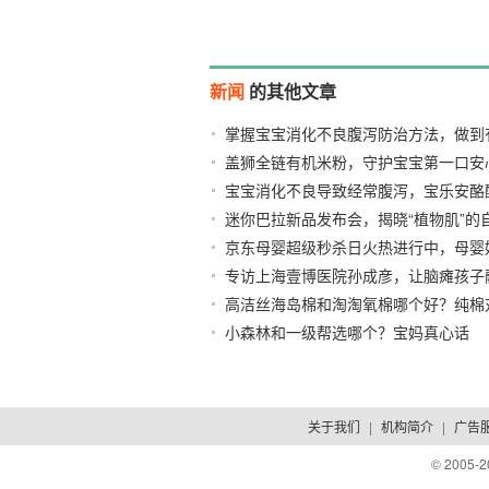
新闻
的其他文章
掌握宝宝消化不良腹泻防治方法，做到
盖狮全链有机米粉，守护宝宝第一口安
2026/07/28
宝宝消化不良导致经常腹泻，宝乐安酪
2026/07/28
迷你巴拉新品发布会，揭晓“植物肌”的
护
2026/07/27
京东母婴超级秒杀日火热进行中，母婴
2026/04/13
专访上海壹博医院孙成彦，让脑瘫孩子
2026/04/10
​高洁丝海岛棉和淘淘氧棉哪个好？纯棉
2026/03/20
小森林和一级帮选哪个？宝妈真心话
关于我们
|
机构简介
|
广告
© 2005-
2