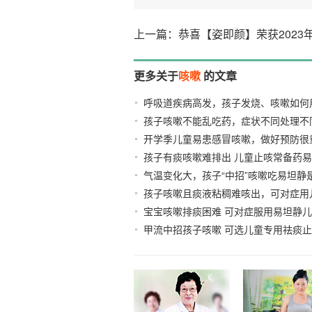
上一篇：恭喜【姿即颜】荣获2023
更多关于
咳嗽
的文章
呼吸道疾病高发，孩子发烧、咳嗽如何
孩子咳嗽不能乱吃药，症状不同处理不
开学季儿童易患感冒咳嗽，做好预防很
孩子有痰咳嗽难排出 儿童止咳常备药
气温变化大，孩子“中招”咳嗽吃易坦静
孩子咳嗽且痰液粘稠难咳出，可对症用
04-26
宝宝咳嗽排痰困难 可对症服用易坦静
静
2023-04-14
甲流中招孩子咳嗽 可选儿童专用祛痰
液
2023-03-16
2023-03-06