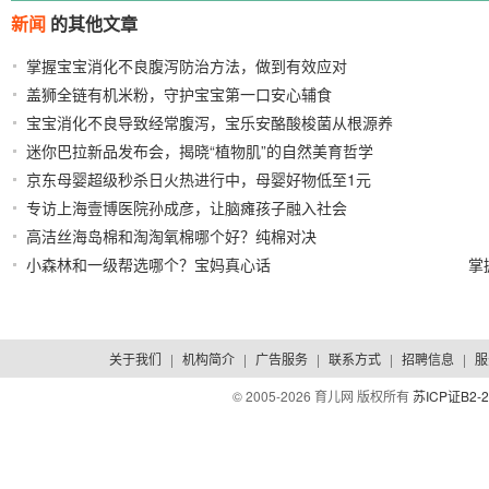
新闻
的其他文章
掌握宝宝消化不良腹泻防治方法，做到有效应对
盖狮全链有机米粉，守护宝宝第一口安心辅食
2026/07/28
宝宝消化不良导致经常腹泻，宝乐安酪酸梭菌从根源养
2026/07/28
迷你巴拉新品发布会，揭晓“植物肌”的自然美育哲学
护
2026/07/27
京东母婴超级秒杀日火热进行中，母婴好物低至1元
2026/04/13
专访上海壹博医院孙成彦，让脑瘫孩子融入社会
2026/04/10
​高洁丝海岛棉和淘淘氧棉哪个好？纯棉对决
2026/03/20
2026/02/24
小森林和一级帮选哪个？宝妈真心话
掌
2026/02/24
关于我们
|
机构简介
|
广告服务
|
联系方式
|
招聘信息
|
服
© 2005-
2026 育儿网 版权所有
苏ICP证B2-2