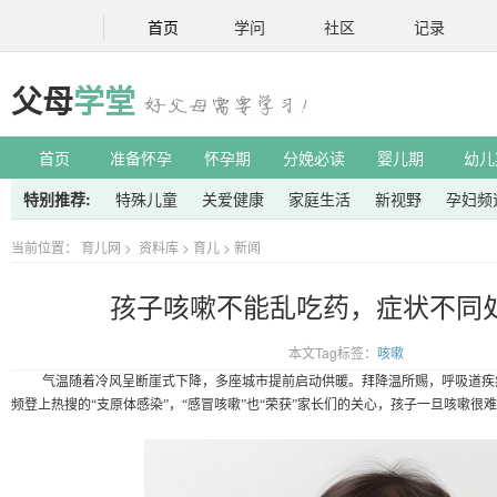
首页
学问
社区
记录
父母
学堂
首页
准备怀孕
怀孕期
分娩必读
婴儿期
幼儿
特别推荐:
特殊儿童
关爱健康
家庭生活
新视野
孕妇频
当前位置：
育儿网
>
资料库
>
育儿
>
新闻
孩子咳嗽不能乱吃药，症状不同
本文Tag标签：
咳嗽
气温随着冷风呈断崖式下降，多座城市提前启动供暖。拜降温所赐，呼吸道疾
频登上热搜的
“支原体感染”，“感冒咳嗽”也“荣获”家长们的关心，孩子一旦咳嗽很