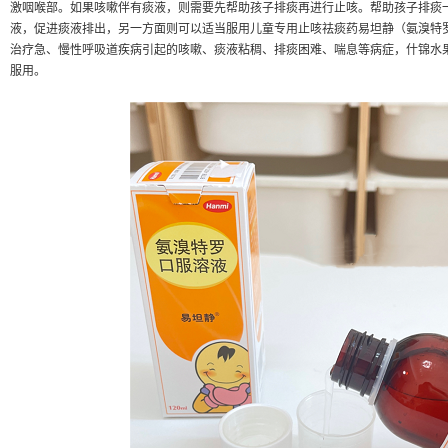
激咽喉部。如果咳嗽伴有痰液，则需要先帮助孩子排痰再进行止咳。帮助孩子排痰
液，促进痰液排出，另一方面则可以适当服用儿童专用止咳祛痰药易坦静（氨溴特
治疗急、慢性呼吸道疾病引起的咳嗽、痰液粘稠、排痰困难、喘息等病症，什锦水
服用。