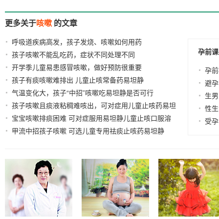
更多关于
咳嗽
的文章
呼吸道疾病高发，孩子发烧、咳嗽如何用药
2023-12-15
孕前课
孩子咳嗽不能乱吃药，症状不同处理不同
2023-11-13
开学季儿童易患感冒咳嗽，做好预防很重要
2023-08-28
孕前
孩子有痰咳嗽难排出 儿童止咳常备药易坦静
2023-08-22
避孕
气温变化大，孩子“中招”咳嗽吃易坦静是否可行
2023-
生男
孩子咳嗽且痰液粘稠难咳出，可对症用儿童止咳药易坦
04-26
性生
宝宝咳嗽排痰困难 可对症服用易坦静儿童止咳口服溶
静
2023-04-14
受孕
甲流中招孩子咳嗽 可选儿童专用祛痰止咳药易坦静
液
2023-03-16
2023-03-06