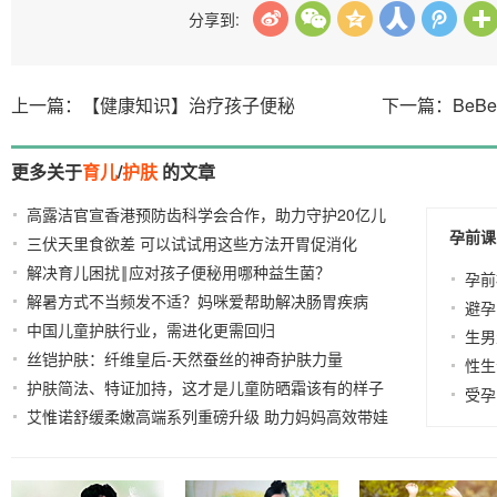
分享到:
上一篇：【健康知识】治疗孩子便秘
下一篇：BeB
更多关于
育儿
/
护肤
的文章
高露洁官宣香港预防齿科学会合作，助力守护20亿儿
孕前课
三伏天里食欲差 可以试试用这些方法开胃促消化
童
2024-
2026-03-10
解决育儿困扰‖应对孩子便秘用哪种益生菌？
07-26
2024-07-
孕前
解暑方式不当频发不适？妈咪爱帮助解决肠胃疾病
26
避孕
中国儿童护肤行业，需进化更需回归
2024-06-21
2023-05-26
生男
丝铠护肤：纤维皇后-天然蚕丝的神奇护肤力量
2023-04-
性生
护肤简法、特证加持，这才是儿童防晒霜该有的样子
20
受孕
艾惟诺舒缓柔嫩高端系列重磅升级 助力妈妈高效带娃
2023-03-27
2022-10-28