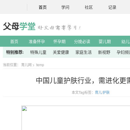
首页
学问
社区
记录
父母
学堂
首页
准备怀孕
怀孕期
分娩必读
婴儿期
幼儿
特别推荐:
特殊儿童
关爱健康
家庭生活
新视野
孕妇频
当前位置：
育儿网
>
temp
中国儿童护肤行业，需进化更
本文Tag标签：
育儿
/
护肤