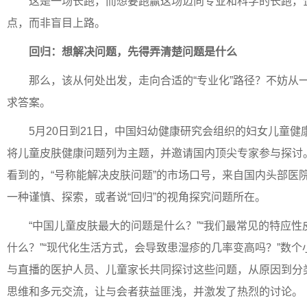
这是一场长跑，而想要跑赢这场迈向专业和科学的长跑，
点，而非盲目上路。
回归
：
想解决问题
，
先得弄清楚问题是什么
那么，该从何处出发，走向合适的“专业化”路径？不妨从
求答案。
5月20日到21日，中国妇幼健康研究会组织的妇女儿童
将儿童皮肤健康问题列为主题，并邀请国内顶尖专家参与探讨
看到的，“号称能解决皮肤问题”的市场口号，来自国内头部医
一种谨慎、探索，或者说“回归”的视角探究问题所在。
“中国儿童皮肤最大的问题是什么？”“我们最常见的特应性
什么？”“现代化生活方式，会导致患湿疹的几率变高吗？”数
与直播的医护人员、儿童家长共同探讨这些问题，从原因到分
思维和多元交流，让与会者获益匪浅，并激发了热烈的讨论。