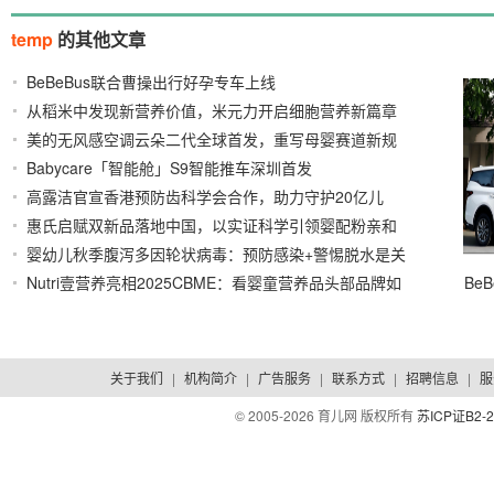
temp
的其他文章
BeBeBus联合曹操出行好孕专车上线
2026/05/11
从稻米中发现新营养价值，米元力开启细胞营养新篇章
美的无风感空调云朵二代全球首发，重写母婴赛道新规
2026/03/18
Babycare「智能舱」S9智能推车深圳首发
则
2026/03/10
2026/03/16
高露洁官宣香港预防齿科学会合作，助力守护20亿儿
惠氏启赋双新品落地中国，以实证科学引领婴配粉亲和
童
2026/03/10
婴幼儿秋季腹泻多因轮状病毒：预防感染+警惕脱水是关
人体科技新纪元
2025/11/26
Nutri壹营养亮相2025CBME：看婴童营养品头部品牌如
Be
键
2025/10/14
何重塑用户信任链
2025/07/18
关于我们
|
机构简介
|
广告服务
|
联系方式
|
招聘信息
|
服
© 2005-
2026 育儿网 版权所有
苏ICP证B2-2