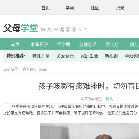
首页
学问
社区
记录
父母
学堂
首页
准备怀孕
怀孕期
分娩必读
婴儿期
幼儿
特别推荐:
特殊儿童
关爱健康
家庭生活
新视野
孕妇频
当前位置：
育儿网
>
temp
孩子咳嗽有痰难排时，切勿盲
本文Tag标签：
育儿
冬季是呼吸道疾病的主场，而呼吸道疾病所伴随的症状中，咳嗽又是比较难缠
上如果是有痰咳嗽，很多孩子并不会排痰，嗓子里呼噜呼噜的
....让家长们焦急