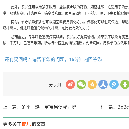
此外，家长还可以给孩子服用一些祛痰止咳的药物，如易坦静，它适用于治疗
嗽、痰液粘稠、排痰困难、喘息等病症，而且易坦静口味较好，孩子不会有抵触情
同时，治疗咳嗽痰多也可以遵医嘱使用雾化方式，做雾化可以湿润气道，帮助
痰排出来，促进呼吸道分泌物的排出，是比较有效的方式。
总而言之，冬季呼吸道疾病高峰期，家长最好提高警惕。如果孩子咳嗽有痰迟
诊，千万别自己盲目喂药，听从专业医生的指导建议，判断病因，用科学的方法帮
还有疑问吗？请留下您的问题，15分钟内回答您！
分享到:
上一篇：冬季干燥，宝宝易便秘，妈
下一篇：BeB
更多关于
育儿
的文章