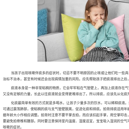
当孩子出现咳嗽伴痰多的症状时，切忌不要不明原因的止咳或让他们吃一些具
治标不治本，甚至有时候还会出现病情加重的风险。应先帮助孩子把痰液排出之后
痰液本身是一种非常粘稠的物质，它会牢牢粘在气管壁上，再加上痰液存在气
又没有足够的力量，长此以往痰液就会变得更难排出了。所以排痰，应该先从化痰
化痰最简单有效的方式就是多喝水，让孩子少量多次的饮水，可以稀释痰液。
可通过震荡肺部，使粘稠的痰与支气管壁脱离，促进化痰和排痰。拍背排痰适用年
据年龄大小作相应调整。拍背时注意不要平掌去拍，而应该扣起手掌，用空掌叩击
要避免拍脊椎和腰部。同时要注意保持室内温度、湿度适宜，宝宝吸入湿润的空气
咳嗽的症状。