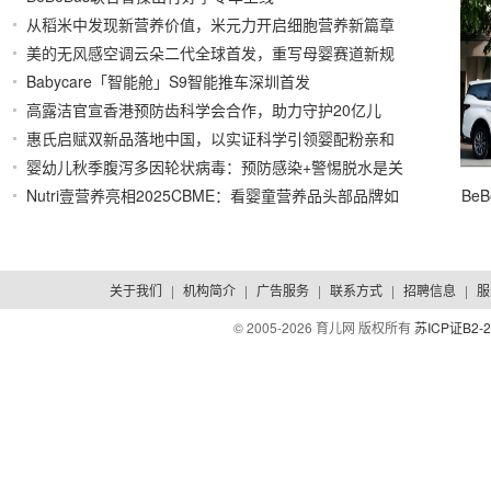
从稻米中发现新营养价值，米元力开启细胞营养新篇章
美的无风感空调云朵二代全球首发，重写母婴赛道新规
2026/03/18
Babycare「智能舱」S9智能推车深圳首发
则
2026/03/10
2026/03/16
高露洁官宣香港预防齿科学会合作，助力守护20亿儿
惠氏启赋双新品落地中国，以实证科学引领婴配粉亲和
童
2026/03/10
婴幼儿秋季腹泻多因轮状病毒：预防感染+警惕脱水是关
人体科技新纪元
2025/11/26
Nutri壹营养亮相2025CBME：看婴童营养品头部品牌如
Be
键
2025/10/14
何重塑用户信任链
2025/07/18
关于我们
|
机构简介
|
广告服务
|
联系方式
|
招聘信息
|
服
© 2005-
2026 育儿网 版权所有
苏ICP证B2-2