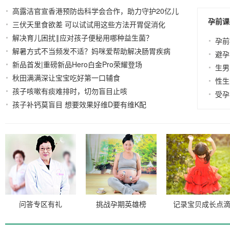
高露洁官宣香港预防齿科学会合作，助力守护20亿儿
孕前课
三伏天里食欲差 可以试试用这些方法开胃促消化
童
2024-
2026-03-10
解决育儿困扰‖应对孩子便秘用哪种益生菌？
07-26
2024-07-
孕前
解暑方式不当频发不适？妈咪爱帮助解决肠胃疾病
26
避孕
新品首发|重磅新品Hero白金Pro荣耀登场
2024-06-21
2024-05-11
生男
秋田满满深让宝宝吃好第一口辅食
2024-05-11
性生
孩子咳嗽有痰难排时，切勿盲目止咳
2023-12-26
受孕
孩子补钙莫盲目 想要效果好维D要有维K配
2023-12-18
问答专区有礼
挑战孕期英雄榜
记录宝贝成长点