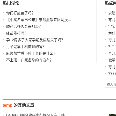
热门讨论
热点
你们打疫苗了吗？
求助
【中奖名单已公布】亲喂瓶喂来回切换...
育儿
顺产后多久会来月经？
宝宝
疫苗能打吗？
为什
孕12周多了大家孕期反应结束了吗？
育儿
月子是靠手机度过的吗？
？？
麻烦帮忙看下脸上长的是什么？
育儿
不上班，在家备孕的有没有？
微量
育儿
???
temp
的其他文章
BeBeBus联合曹操出行好孕专车上线
2026/05/11