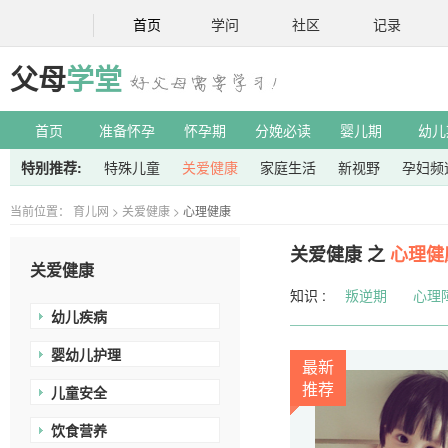
首页
学问
社区
记录
父母
学堂
首页
准备怀孕
怀孕期
分娩必读
婴儿期
幼儿
特别推荐:
特殊儿童
关爱健康
家庭生活
新视野
孕妇频
当前位置：
育儿网
>
关爱健康
>
心理健康
关爱健康 之
心理健
关爱健康
知识 :
叛逆期
心理
幼儿疾病
婴幼儿护理
最新
推荐
儿童安全
饮食营养