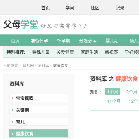
首页
学问
社区
记录
父母
学堂
首页
准备怀孕
怀孕期
分娩必读
婴儿期
幼儿
特别推荐:
特殊儿童
关爱健康
家庭生活
新视野
孕妇频
当前位置：
育儿网
>
资料库
>
健康饮食
资料库 之
健康饮食
资料库
知识 :
1个月
2个月
宝宝摇篮
11个月
12个
关键期
育儿
健康饮食