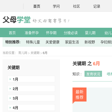
首页
学问
社区
记录
父母
学堂
首页
准备怀孕
怀孕期
分娩必读
婴儿期
幼儿
特别推荐:
特殊儿童
关爱健康
家庭生活
新视野
孕妇频
当前位置：
育儿网
>
关键期
>
6月
关键期 之
6月
关键期
知识 :
发育状况
喂
1月
2月
最新
推荐
3月
4月