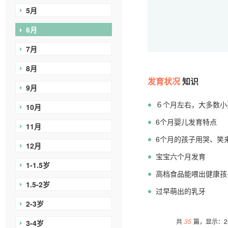
5月
6月
7月
8月
发育状况
知识
9月
６个月左右，大多数小
10月
6个月婴儿发育特点
11月
6个月的孩子用哭、笑
12月
宝宝六个月发育
1-1.5岁
高档食品能喂出健康孩
1.5-2岁
过早萌出的乳牙
2-3岁
共
35
篇，显示：25
3-4岁