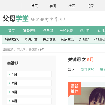
首页
学问
社区
记录
父母
学堂
首页
准备怀孕
怀孕期
分娩必读
婴儿期
幼儿
特别推荐:
特殊儿童
关爱健康
家庭生活
新视野
孕妇频
当前位置：
育儿网
>
关键期
>
9月
关键期 之
9月
关键期
知识 :
发育状况
喂
1月
2月
最新
推荐
3月
4月