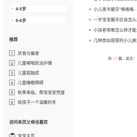
4-5岁
小儿夜半磨牙“咯咯咯…
一岁宝宝磨牙应该怎么
5-6岁
小孩老咳嗽怎么样才能
推荐
几种类似感冒的小儿疾
厌食与偏食
1
共
71
篇，显示：1
儿童哮喘防治护理
2
儿童孤独症
3
儿童睡眠障碍
4
秋季来临，帮宝宝安然度
5
过
给孩子一个温暖的冬
6
访问本页父母也喜欢
宝宝主页