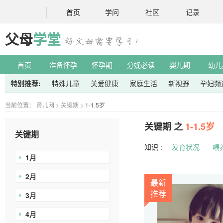
首页
学问
社区
记录
父母
学堂
首页
准备怀孕
怀孕期
分娩必读
婴儿期
幼儿
特别推荐:
特殊儿童
关爱健康
家庭生活
新视野
孕妇频
当前位置：
育儿网
>
关键期
>
1-1.5岁
关键期 之
1-1.5岁
关键期
知识 :
发育状况
喂
1月
2月
最新
推荐
3月
4月