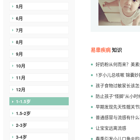
5月
6月
7月
8月
易患疾病
知识
9月
好奶粉从何而来？美素
10月
1岁小儿总咳嗽 锦囊
11月
孩子食物过敏家长该怎
12月
防止孩子“怪脚”从小时
1-1.5岁
早期发现先天性髋关节
1.5-2岁
普通感冒与流感有什么
2-3岁
让宝宝远离流感
3-4岁
春季引发小儿口角炎的