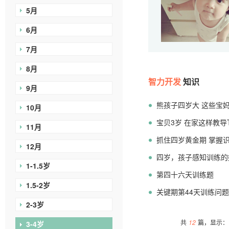
5月
6月
7月
8月
智力开发
知识
9月
熊孩子四岁大 这些宝
10月
宝贝3岁 在家这样教导
11月
抓住四岁黄金期 掌握
12月
四岁，孩子感知训练
1-1.5岁
第四十六天训练题
1.5-2岁
关键期第44天训练问题
2-3岁
共
12
篇，显示：1
3-4岁