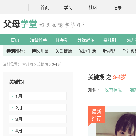
首页
学问
社区
记录
父母
学堂
首页
准备怀孕
怀孕期
分娩必读
婴儿期
幼儿
特别推荐:
特殊儿童
关爱健康
家庭生活
新视野
孕妇频
当前位置：
育儿网
>
关键期
>
3-4岁
关键期 之
3-4岁
关键期
知识 :
发育状况
喂
1月
2月
最新
推荐
3月
4月