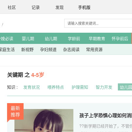
社区
记录
发现
手机版
分娩必读
婴儿期
幼儿期
学龄前
早期教育
怀孕前后
家庭生活
新视野
孕妇频道
杂志阅读
常用资源
关键期 之
4-5岁
知识 :
发育状况
喂养特点
护理需知
智力开发
幼儿
最新
推荐
孩子上学恐惧心理如何消
??新学期已经开始了，不管