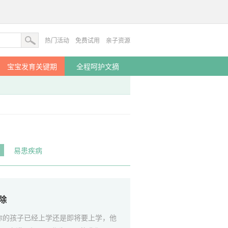
热门活动
免费试用
亲子资源
宝宝发育关键期
全程呵护文摘
园
易患疾病
除
你的孩子已经上学还是即将要上学，他