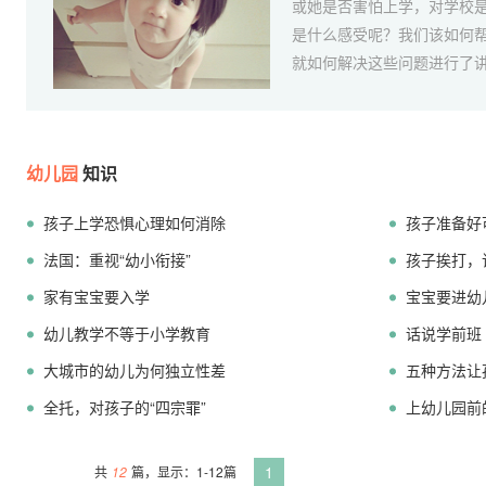
或她是否害怕上学，对学校
是什么感受呢？我们该如何
就如何解决这些问题进行了讲解
幼儿园
知识
孩子上学恐惧心理如何消除
孩子准备好
法国：重视“幼小衔接”
孩子挨打，
家有宝宝要入学
宝宝要进幼
幼儿教学不等于小学教育
话说学前班
大城市的幼儿为何独立性差
五种方法让
全托，对孩子的“四宗罪”
上幼儿园前
1
共
12
篇，显示：1-12篇