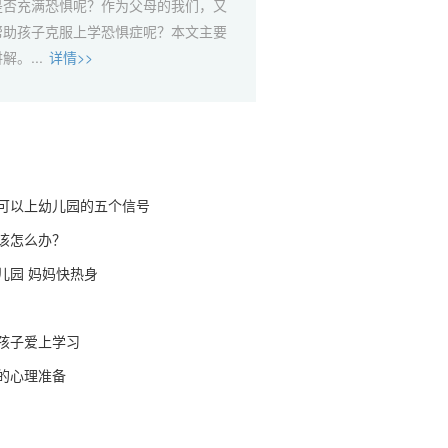
是否充满恐惧呢？作为父母的我们，又
帮助孩子克服上学恐惧症呢？本文主要
。...
详情>>
可以上幼儿园的五个信号
该怎么办？
儿园 妈妈快热身
孩子爱上学习
的心理准备